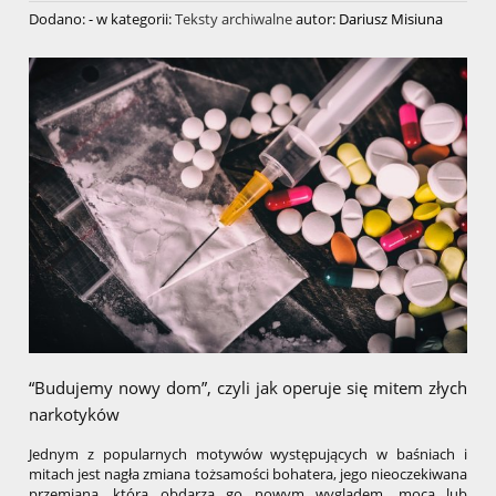
Dodano:
-
w kategorii:
Teksty archiwalne
autor:
Dariusz Misiuna
“Budujemy nowy dom”, czyli jak operuje się mitem złych
narkotyków
Jednym z popularnych motywów występujących w baśniach i
mitach jest nagła zmiana tożsamości bohatera, jego nieoczekiwana
przemiana, która obdarza go nowym wyglądem, mocą lub