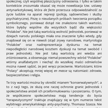
społecznej, czyli wspólnej płaszczyzny odniesienia. I tylko w takim
kontekście zrozumiała okazać się może nowelizacja tzw. ustawy
antynarkotykowej, która
de facto
przerzuca odpowiedzialność za
życie ludzkie na aparat represji (policję, sądownictwo i służby
psychiatryczne). Piszę o nieudanych próbach tworzenia porządku
symbolicznego, ponieważ dotąd nie znaleziono takich wartości,
które byłyby wspólne dla wszystkich bądź dla większości
“Polaków”. Nie jest taką wartością wolność jednostek, ponieważ w
dziejach narodu polskiego miała ona znaczenie tylko wtedy, gdy
znajdował się on w niewoli (stąd zrywy narodowe, martyrologia
“Polaków” oraz nadreprezentacja dyskursu na temat
niepodległości narodowej kosztem dyskusji na temat swobód i
praw jednostek). Nie jest taką wartością ani wiedza ani
zróżnicowanie, a obserwując niemal powszechny wśród “Polaków”
wtórny analfabetyzm i niechęć do wszelkiej maści odmieńców
można nawet sądzić, że jest wręcz przeciwnie. Wartościami, które
“Polacy” akceptują mniej więcej
en masse
są natomiast: zdrowie,
bezpieczeństwo i religia.
Te trzy wartości można by określić mianem “konserwatywnych”, a
to z racji tego, że służą one raczej ochronie granic jednostek i
społeczeństwa aniżeli ich przeformułowaniu i poszerzaniu. O tym,
że współczesne społeczeństwa mają tendencje do bycia
“terapeutycznymi” traktuje znajdujący się w tym numerze tekst
wybitnego amerykańskiego anty-psychiatry, Thomasa Szasza. Nie