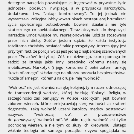
dostępne narzędzia pozwalające jej ingerować w prywatne życie
jednostek: podsłuch, inwigilację, a w przypadku narkotyków,
dodatkowo, tzw. “zakup kontrolowany”. To jej jednak nie
wystarczało. Policyjne lobby w warunkach postępującej brutalizacji
życia społecznego potrzebowało bowiem działania nie tyle
skutecznego co spektakularnego. Teraz otrzymało do dyspozycji
narzędzie umożliwiające mu represjonowanie ludzi za stosowaną
przez nich dietę. Gotów jestem sądzić, że każda instytucja
totalitarna chciałaby posiadać takie prerogatywy. Interesujący jest
przy tym fakt, że policja wciąż jest jedną z najbardziej szanowanych
przez “Polaków” instytucji. Cóż, nic dziwnego, skoro pomaga im
sądzić, że istnieje jakiś inny, przeciwko któremu należy się
mobilizować. Narkotyk (i jego konsument) pełni zatem funkcję
“kozła ofiarnego” składanego na ołtarzu poczucia bezpieczeństwa.
“Kozła ofiarnego”, któremu na drugie imię “wolność”.
“Wolność” nie jest również na rękę kolejnej, tym razem odnoszącej
do transcendencji wartości, której hołdują “Polacy”. Religia, w
szczególności zaś panujący w Polsce katolicyzm, jest bowiem
zbiorem wierzeń, które umiejscawiają sferę wolności za kratami
dogmatów. Taką wolność uczeni katoliccy mędrcy postanowili
nazywać “wolnością do”, w przeciwieństwie
do
permisywnej
“wolności od”. W takim ujęciu wolność jest tylko
pochodną wierzeń, a nie tym co służy ich kreowaniu. Dlatego
właśnie teologia od samego początku krzywo spoglądała na