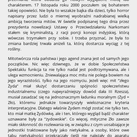
charakterem. 17 listopada roku 2000 poczułem się bohaterem
takiej opowieści. Nie była to wszakże bajka dla dzieci, tylko horror
napisany przez ludzi o miernej wyobraźni nadrabianej wielką
ambicją tworzenia mitów. W świetle podpisanej tego dnia przez
prezydenta nowelizacji Ustawy o Przeciwdziałaniu Narkomani
stałem się kryminalistą, z racji porcji konopi indyjskiej, którą
wówczas trzymałem przy sobie. I trzeba przyznać, że była to
zmiana bardziej trwała aniżeli ta, którą dostarcza wyciąg z tej
rośliny.
Mitotwórcza rola państwa i jego agend znana jest od samych jego
początków. Nic więc dziwnego, że w dobie Społeczeństwa
Spektaklu funkcja ta nie tylko nadal jest podtrzymywana, ale i
ulega wzmocnieniu. Zniewalająca moc mitu nie polega bowiem na
jego wyrazistości, tylko na jego rozmyciu. Jeżeli więc mit “złego
Żyda” miał służyć dostarczaniu spójności społeczeństwu
industrialnemu (czego najwyraźniejszy dowód dała III Rzesza),
musiał zasadzać się na jednoznacznym ładunku moralnym (Żyd =
Zło), któremu jednakże towarzyszyły wieloznaczne kryteria
interpretacyjne. Dlatego właśnie Żydem mógł zostać nie tylko ten,
kto miał matkę Żydówkę, ale i ten, którego wygląd bądź charakter
uznawane były za “żydowskie”. Co więcej, mityczne Zło zawsze
miało skłonność do rozlewania się, w związku z czym uosabiające je
jednostki traktowane były jako nietykalne, a osoby, które owe
tabu nietykalności przekraczały (jeśli nie należały do aparatu