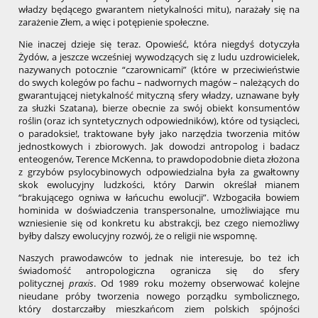
władzy będącego gwarantem nietykalności mitu), narażały się na
zarażenie Złem, a więc i potępienie społeczne.
Nie inaczej dzieje się teraz. Opowieść, która niegdyś dotyczyła
Żydów, a jeszcze wcześniej wywodzących się z ludu uzdrowicielek,
nazywanych potocznie “czarownicami” (które w przeciwieństwie
do swych kolegów po fachu – nadwornych magów – należących do
gwarantującej nietykalność mityczną sfery władzy, uznawane były
za służki Szatana), bierze obecnie za swój obiekt konsumentów
roślin (oraz ich syntetycznych odpowiedników), które od tysiącleci,
o paradoksie!, traktowane były jako narzędzia tworzenia mitów
jednostkowych i zbiorowych. Jak dowodzi antropolog i badacz
enteogenów, Terence McKenna, to prawdopodobnie dieta złożona
z grzybów psylocybinowych odpowiedzialna była za gwałtowny
skok ewolucyjny ludzkości, który Darwin określał mianem
“brakującego ogniwa w łańcuchu ewolucji”. Wzbogaciła bowiem
hominida w doświadczenia transpersonalne, umożliwiające mu
wzniesienie się od konkretu ku abstrakcji, bez czego niemożliwy
byłby dalszy ewolucyjny rozwój, że o religii nie wspomnę.
Naszych prawodawców to jednak nie interesuje, bo też ich
świadomość antropologiczna ogranicza się do sfery
politycznej
praxis
. Od 1989 roku możemy obserwować kolejne
nieudane próby tworzenia nowego porządku symbolicznego,
który dostarczałby mieszkańcom ziem polskich spójności