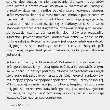
sztukę, dostrzegając w niej zagrożenie dla swych dogmatów
(
vide
ostatnia “rocznicowa” wystawa w warszawskiej Zachęcie,
przedstawiająca m.in. rzeźbę papieża przygniecionego głazem,
która wywołała skandal w mass mediach, mimo iż papież został w
niej niemal ubóstwiony do roli Chrystusa dźwigającego grzechy
cywilizacji). Nie inaczej dzieje się z narkotykami. One także
stanowią zagrożenie dla dogmatów, ponieważ sprzyjają pojawieniu
się poczucia iluzoryczności wszelkich dogmatów, a w przypadku
substancji psychoaktywnych, dodatkowo same w sobie pełnią
funkcje religijne. Rytuał narkotyczny jest odpowiednikiem rytuału
religijnego. A sam narkotyk posiada cechy eucharystii, jeśli
przyjmiemy, że jego funkcją jest przemiana, czy też przebóstwienie
jednostki.
Jednakże dość tych bluźnierstw! Dotarliśmy już do miejsca z
którego rozpoczęliśmy naszą opowieść. Była to opowieść o tym,
jak w oparciu o deficyt potrzeby zdrowia, bezpieczeństwa i religii
stworzono mit szkodliwych, groźnych i bluźnierczych narkotyków,
mit mający zapewnić spójność społeczną nowej Rzeczypospolitej.
Mit służący jej przemianie w jedno zdrowe, bezpieczne i poprawne
religijnie społeczeństwo. Mit, którego rolą jest podtrzymywanie
złudzenia, że my, “Polacy” tworzymy wspólną całość i że istnieje
jeszcze coś takiego jak społeczeństwo.
Dariusz Misiuna