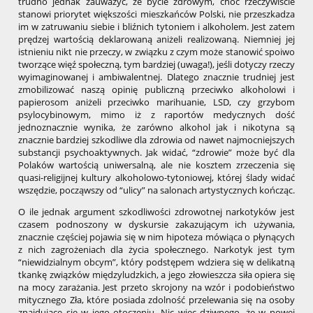
trudno jednak zauważyć, że bycie zdrowym, choć rzeczywiście
stanowi priorytet większości mieszkańców Polski, nie przeszkadza
im w zatruwaniu siebie i bliźnich tytoniem i alkoholem. Jest zatem
prędzej wartością deklarowaną aniżeli realizowaną. Niemniej jej
istnieniu nikt nie przeczy, w związku z czym może stanowić spoiwo
tworzące więź społeczną, tym bardziej (uwaga!), jeśli dotyczy rzeczy
wyimaginowanej i ambiwalentnej. Dlatego znacznie trudniej jest
zmobilizować naszą opinię publiczną przeciwko alkoholowi i
papierosom aniżeli przeciwko marihuanie, LSD, czy grzybom
psylocybinowym, mimo iż z raportów medycznych dość
jednoznacznie wynika, że zarówno alkohol jak i nikotyna są
znacznie bardziej szkodliwe dla zdrowia od nawet najmocniejszych
substancji psychoaktywnych. Jak widać, “zdrowie” może być dla
Polaków wartością uniwersalną, ale nie kosztem zrzeczenia się
quasi-religijnej kultury alkoholowo-tytoniowej, której ślady widać
wszędzie, począwszy od “ulicy” na salonach artystycznych kończąc.
O ile jednak argument szkodliwości zdrowotnej narkotyków jest
czasem podnoszony w dyskursie zakazującym ich używania,
znacznie częściej pojawia się w nim hipoteza mówiąca o płynących
z nich zagrożeniach dla życia społecznego. Narkotyk jest tym
“niewidzialnym obcym”, który podstępem wdziera się w delikatną
tkankę związków międzyludzkich, a jego złowieszcza siła opiera się
na mocy zarażania. Jest przeto skrojony na wzór i podobieństwo
mitycznego Zła, które posiada zdolność przelewania się na osoby
znajdujące się w jego otoczeniu. Nic więc dziwnego, że w nowej