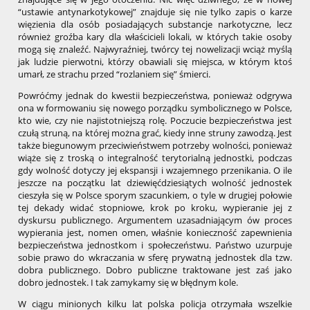
“ustawie antynarkotykowej” znajduje się nie tylko zapis o karze
więzienia dla osób posiadających substancje narkotyczne, lecz
również groźba kary dla właścicieli lokali, w których takie osoby
mogą się znaleźć. Najwyraźniej, twórcy tej nowelizacji wciąż myślą
jak ludzie pierwotni, którzy obawiali się miejsca, w którym ktoś
umarł, ze strachu przed “rozlaniem się” śmierci.
Powróćmy jednak do kwestii bezpieczeństwa, ponieważ odgrywa
ona w formowaniu się nowego porządku symbolicznego w Polsce,
kto wie, czy nie najistotniejszą rolę. Poczucie bezpieczeństwa jest
czułą struną, na której można grać, kiedy inne struny zawodzą. Jest
także biegunowym przeciwieństwem potrzeby wolności, ponieważ
wiąże się z troską o integralność terytorialną jednostki, podczas
gdy wolność dotyczy jej ekspansji i wzajemnego przenikania. O ile
jeszcze na początku lat dziewięćdziesiątych wolność jednostek
cieszyła się w Polsce sporym szacunkiem, o tyle w drugiej połowie
tej dekady widać stopniowe, krok po kroku, wypieranie jej z
dyskursu publicznego. Argumentem uzasadniającym ów proces
wypierania jest, nomen omen, właśnie konieczność zapewnienia
bezpieczeństwa jednostkom i społeczeństwu. Państwo uzurpuje
sobie prawo do wkraczania w sferę prywatną jednostek dla tzw.
dobra publicznego. Dobro publiczne traktowane jest zaś jako
dobro jednostek. I tak zamykamy się w błędnym kole.
W ciągu minionych kilku lat polska policja otrzymała wszelkie