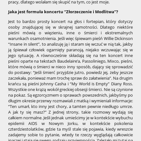
pracy, dlatego wolałam się skupić na tym, co jest moje.
Jaka jest formuła koncertu “Złorzeczenie i Modlitwa”?
Jest to bardzo prosty koncert na głos i fortepian, który dotyczy
osoby znajdującej się w skrajnej samotności. Dlatego niektóre
pieśni mówią o więzieniu, inne o śmierci i ekstremalnych
warunkach osamotnienia. Jeśli więc śpiewam pieśń Willie Dickinson
“Insane in silent”, to analizuję ją i staram się wczuć w nią tak, jakby
ją śpiewał człowiek ogarnięty paranoją, niejako wczuwając się w
jego sytuację. A równocześnie składają się na ten koncert inne
pieśni oparte na tekstach Baudelaire’a, Passoliniego, Mixco, pieśni,
które mówią o śmierci w nieco inny sposób, dający się sprowadzić
do postawy: “Jeśli śmierć przyjdzie jutro, powiedz jej, żeby jeszcze
zaczekała, ponieważ mam trochę spraw do załatwienia”. Na drugim
krańcu są pieśni Johnny Casha i “My World is Empty” Diany Ross.
Wszystkie one krążą wokół greckiej obsesji śmierci. Nie są czynione
na pokaz. Są egzorcyzmem o sprawach powszednich, jakbyśmy po
długim okresie przerwy rozmawiali z matką i wymieniali informacje:
“Ten umarł, kto inny jest chory, a tamten pewnie niedługo umrze.
A jak ty się masz?” Z jednej strony, takie rozmowy wydają się
całkiem normalne. Jeśli jednak umieścimy je w kontekście wybuchu
epidemii AIDS w Nowym Jorku, w kontekście pokolenia
czterdziestolatków, gdzie ta myśl stale się pojawia, kiedy wreszcie
zadajemy sobie to pytanie, wtedy te rzeczy wyglądają całkowicie
inaczej i stają się swego rodzaju przyjemnością. Zależało mi tutaj na