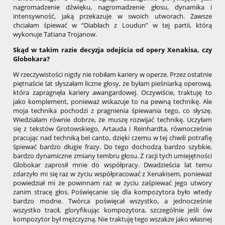
nagromadzenie dźwięku, nagromadzenie głosu, dynamika i
intensywność, jaką przekazuje w swoich utworach. Zawsze
chciałam śpiewać w “Diabłach z Loudun” w tej partii, którą
wykonuje Tatiana Trojanow.
Skąd w takim razie decyzja odejścia od opery Xenakisa, czy
Globokara?
W rzeczywistości nigdy nie robiłam kariery w operze. Przez ostatnie
piętnaście lat słyszałam liczne głosy, że byłam pieśniarką operową,
która zapragnęła kariery awangardowej. Oczywiście, traktuję to
jako komplement, ponieważ wskazuje to na pewną technikę. Ale
moja technika pochodzi z pragnienia śpiewania tego, co słyszę.
Wiedziałam równie dobrze, że muszę rozwijać technikę. Uczyłam
się z tekstów Grotowskiego, Artauda i Reinhardta, równocześnie
pracując nad techniką bel canto, dzięki czemu w tej chwili potrafię
śpiewać bardzo długie frazy. Do tego dochodzą bardzo szybkie,
bardzo dynamiczne zmiany tembru głosu. Z racji tych umiejętności
Globokar zaprosił mnie do współpracy. Dwadzieścia lat temu
zdarzyło mi się raz w życiu współpracować z Xenakisem, ponieważ
powiedział mi że powinnam raz w życiu zaśpiewać jego utwory
zanim stracę głos. Poświęcanie się dla kompozytora było wtedy
bardzo modne. Twórca poświęcał wszystko, a jednocześnie
wszystko tracił, gloryfikując kompozytora, szczególnie jeśli ów
kompozytor był mężczyzną. Nie traktuję tego wszakże jako własnej