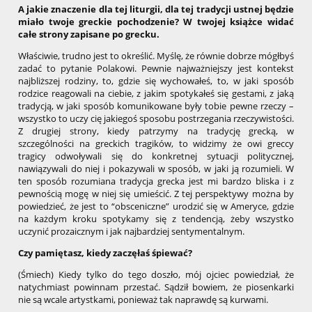
A jakie znaczenie dla tej liturgii, dla tej tradycji ustnej będzie
miało twoje greckie pochodzenie? W twojej książce widać
całe strony zapisane po grecku.
Właściwie, trudno jest to określić. Myślę, że równie dobrze mógłbyś
zadać to pytanie Polakowi. Pewnie najważniejszy jest kontekst
najbliższej rodziny, to, gdzie się wychowałeś, to, w jaki sposób
rodzice reagowali na ciebie, z jakim spotykałeś się gestami, z jaką
tradycją, w jaki sposób komunikowane były tobie pewne rzeczy –
wszystko to uczy cię jakiegoś sposobu postrzegania rzeczywistości.
Z drugiej strony, kiedy patrzymy na tradycję grecką, w
szczególności na greckich tragików, to widzimy że owi greccy
tragicy odwoływali się do konkretnej sytuacji politycznej,
nawiązywali do niej i pokazywali w sposób, w jaki ją rozumieli. W
ten sposób rozumiana tradycja grecka jest mi bardzo bliska i z
pewnością mogę w niej się umieścić. Z tej perspektywy można by
powiedzieć, że jest to “obsceniczne” urodzić się w Ameryce, gdzie
na każdym kroku spotykamy się z tendencją, żeby wszystko
uczynić prozaicznym i jak najbardziej sentymentalnym.
Czy pamiętasz, kiedy zaczęłaś śpiewać?
(Śmiech) Kiedy tylko do tego doszło, mój ojciec powiedział, że
natychmiast powinnam przestać. Sądził bowiem, że piosenkarki
nie są wcale artystkami, ponieważ tak naprawdę są kurwami.