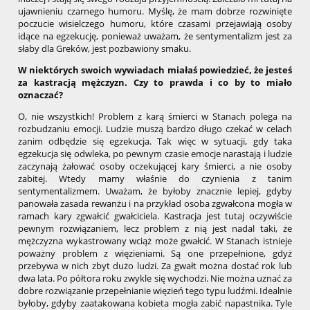
ujawnieniu czarnego humoru. Myślę, że mam dobrze rozwinięte
poczucie wisielczego humoru, które czasami przejawiają osoby
idące na egzekucję, ponieważ uważam, że sentymentalizm jest za
słaby dla Greków, jest pozbawiony smaku.
W niektórych swoich wywiadach miałaś powiedzieć, że jesteś
za kastracją mężczyzn. Czy to prawda i co by to miało
oznaczać?
O, nie wszystkich! Problem z karą śmierci w Stanach polega na
rozbudzaniu emocji. Ludzie muszą bardzo długo czekać w celach
zanim odbędzie się egzekucja. Tak więc w sytuacji, gdy taka
egzekucja się odwleka, po pewnym czasie emocje narastają i ludzie
zaczynają żałować osoby oczekującej kary śmierci, a nie osoby
zabitej. Wtedy mamy właśnie do czynienia z tanim
sentymentalizmem. Uważam, że byłoby znacznie lepiej, gdyby
panowała zasada rewanżu i na przykład osoba zgwałcona mogła w
ramach kary zgwałcić gwałciciela. Kastracja jest tutaj oczywiście
pewnym rozwiązaniem, lecz problem z nią jest nadal taki, że
mężczyzna wykastrowany wciąż może gwałcić. W Stanach istnieje
poważny problem z więzieniami. Są one przepełnione, gdyż
przebywa w nich zbyt dużo ludzi. Za gwałt można dostać rok lub
dwa lata. Po półtora roku zwykle się wychodzi. Nie można uznać za
dobre rozwiązanie przepełnianie więzień tego typu ludźmi. Idealnie
byłoby, gdyby zaatakowana kobieta mogła zabić napastnika. Tyle