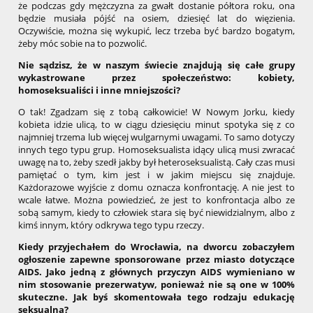
że podczas gdy mężczyzna za gwałt dostanie półtora roku, ona
będzie musiała pójść na osiem, dziesięć lat do więzienia.
Oczywiście, można się wykupić, lecz trzeba być bardzo bogatym,
żeby móc sobie na to pozwolić.
Nie sądzisz, że w naszym świecie znajdują się całe grupy
wykastrowane przez społeczeństwo: kobiety,
homoseksualiści i inne mniejszości?
O tak! Zgadzam się z tobą całkowicie! W Nowym Jorku, kiedy
kobieta idzie ulicą, to w ciągu dziesięciu minut spotyka się z co
najmniej trzema lub więcej wulgarnymi uwagami. To samo dotyczy
innych tego typu grup. Homoseksualista idący ulicą musi zwracać
uwagę na to, żeby szedł jakby był heteroseksualistą. Cały czas musi
pamiętać o tym, kim jest i w jakim miejscu się znajduje.
Każdorazowe wyjście z domu oznacza konfrontację. A nie jest to
wcale łatwe. Można powiedzieć, że jest to konfrontacja albo ze
sobą samym, kiedy to człowiek stara się być niewidzialnym, albo z
kimś innym, który odkrywa tego typu rzeczy.
Kiedy przyjechałem do Wrocławia, na dworcu zobaczyłem
ogłoszenie zapewne sponsorowane przez miasto dotyczące
AIDS. Jako jedną z głównych przyczyn AIDS wymieniano w
nim stosowanie prezerwatyw, ponieważ nie są one w 100%
skuteczne. Jak byś skomentowała tego rodzaju edukację
seksualną?