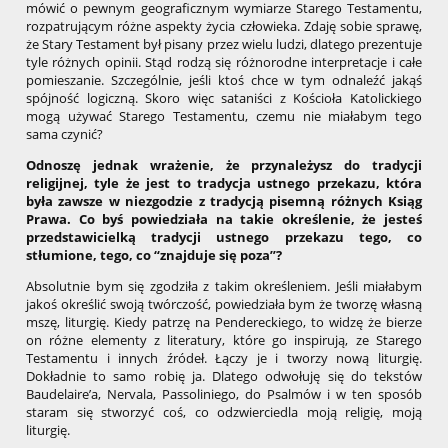
mówić o pewnym geograficznym wymiarze Starego Testamentu,
rozpatrującym różne aspekty życia człowieka. Zdaję sobie sprawę,
że Stary Testament był pisany przez wielu ludzi, dlatego prezentuje
tyle różnych opinii. Stąd rodzą się różnorodne interpretacje i całe
pomieszanie. Szczególnie, jeśli ktoś chce w tym odnaleźć jakąś
spójność logiczną. Skoro więc sataniści z Kościoła Katolickiego
mogą używać Starego Testamentu, czemu nie miałabym tego
sama czynić?
Odnoszę jednak wrażenie, że przynależysz do tradycji
religijnej, tyle że jest to tradycja ustnego przekazu, która
była zawsze w niezgodzie z tradycją pisemną różnych Ksiąg
Prawa. Co byś powiedziała na takie określenie, że jesteś
przedstawicielką tradycji ustnego przekazu tego, co
stłumione, tego, co “znajduje się poza”?
Absolutnie bym się zgodziła z takim określeniem. Jeśli miałabym
jakoś określić swoją twórczość, powiedziała bym że tworzę własną
mszę, liturgię. Kiedy patrzę na Pendereckiego, to widzę że bierze
on różne elementy z literatury, które go inspirują, ze Starego
Testamentu i innych źródeł. Łączy je i tworzy nową liturgię.
Dokładnie to samo robię ja. Dlatego odwołuję się do tekstów
Baudelaire’a, Nervala, Passoliniego, do Psalmów i w ten sposób
staram się stworzyć coś, co odzwierciedla moją religię, moją
liturgię.