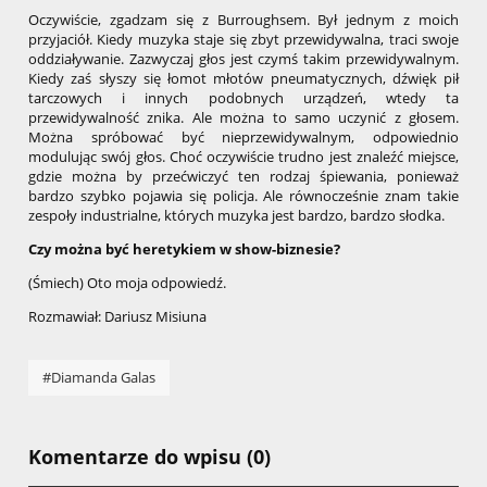
Oczywiście, zgadzam się z Burroughsem. Był jednym z moich
przyjaciół. Kiedy muzyka staje się zbyt przewidywalna, traci swoje
oddziaływanie. Zazwyczaj głos jest czymś takim przewidywalnym.
Kiedy zaś słyszy się łomot młotów pneumatycznych, dźwięk pił
tarczowych i innych podobnych urządzeń, wtedy ta
przewidywalność znika. Ale można to samo uczynić z głosem.
Można spróbować być nieprzewidywalnym, odpowiednio
modulując swój głos. Choć oczywiście trudno jest znaleźć miejsce,
gdzie można by przećwiczyć ten rodzaj śpiewania, ponieważ
bardzo szybko pojawia się policja. Ale równocześnie znam takie
zespoły industrialne, których muzyka jest bardzo, bardzo słodka.
Czy można być heretykiem w show-biznesie?
(Śmiech) Oto moja odpowiedź.
Rozmawiał: Dariusz Misiuna
#Diamanda Galas
Komentarze do wpisu (0)