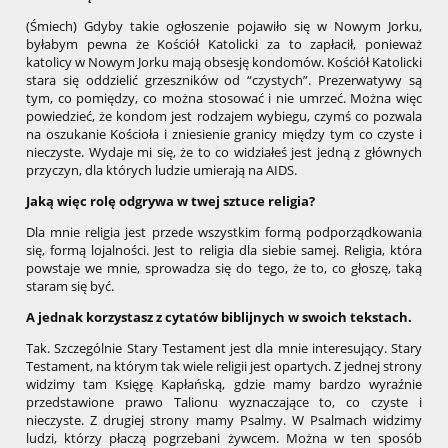
(Śmiech) Gdyby takie ogłoszenie pojawiło się w Nowym Jorku,
byłabym pewna że Kościół Katolicki za to zapłacił, ponieważ
katolicy w Nowym Jorku mają obsesję kondomów. Kościół Katolicki
stara się oddzielić grzeszników od “czystych”. Prezerwatywy są
tym, co pomiędzy, co można stosować i nie umrzeć. Można więc
powiedzieć, że kondom jest rodzajem wybiegu, czymś co pozwala
na oszukanie Kościoła i zniesienie granicy między tym co czyste i
nieczyste. Wydaje mi się, że to co widziałeś jest jedną z głównych
przyczyn, dla których ludzie umierają na AIDS.
Jaką więc rolę odgrywa w twej sztuce religia?
Dla mnie religia jest przede wszystkim formą podporządkowania
się, formą lojalności. Jest to religia dla siebie samej. Religia, która
powstaje we mnie, sprowadza się do tego, że to, co głoszę, taką
staram się być.
A jednak korzystasz z cytatów biblijnych w swoich tekstach.
Tak. Szczególnie Stary Testament jest dla mnie interesujący. Stary
Testament, na którym tak wiele religii jest opartych. Z jednej strony
widzimy tam Księgę Kapłańską, gdzie mamy bardzo wyraźnie
przedstawione prawo Talionu wyznaczające to, co czyste i
nieczyste. Z drugiej strony mamy Psalmy. W Psalmach widzimy
ludzi, którzy płaczą pogrzebani żywcem. Można w ten sposób