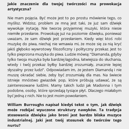
Jakie znaczenie dla twojej twórczości ma prowokacja
artystyczna?
Nie mam pojęcia. Być może jest to po prostu mówienie tego, co
myślisz. Widzisz, problem ze mną jest taki, że już sam dźwięk
wywołuje irytację. Nie tworzę przyjemnej muzyki, która niesie
niemiłe przesłanie. Prowokuję już na poziomie dźwięku, ponieważ
uważam, że sam dźwięk jest przesłaniem. Kiedy więc ktoś robi
muzykę do piwa, niechaj nie wmawia mi, że może się za nią kryć
jakiś głęboko wywrotowy filozoficzny i polityczny przekaz. Jest to
tylko pieprzona muzyka do piwa. Ludzie mówią: “Diamanda, gdyby
tylko twoja muzyka była bardziej łagodna, łatwiejsza do słuchania,
wtedy i twój przekaz byłby bardziej zrozumiały, znacznie lepiej
słyszalny przez ludzi”. Odpowiadam im, że jestem Diamandą i nie
muszę okradać siebie, żeby być zrozumiałą dla mas. Na świecie
istnieje mnóstwo gwiazdek pop, które próbują udawać, że są
zainteresowane ludźmi. Mamy takich ludzi jak Madonna i tym
podobne, osoby, które sprzedają tysiące płyt. Dlaczego miałabym
być jedną z nich. Nie to jest moim powołaniem.
William Burroughs napisał kiedyś tekst o tym, jak dźwięk
może rozbijać wyuczone struktury nawyków. Ta tradycja
stosowania dźwięku jako broni jest bardzo bliska muzyce
industrialnej. Jaki jest twój stosunek do twórców tego
nurtu?