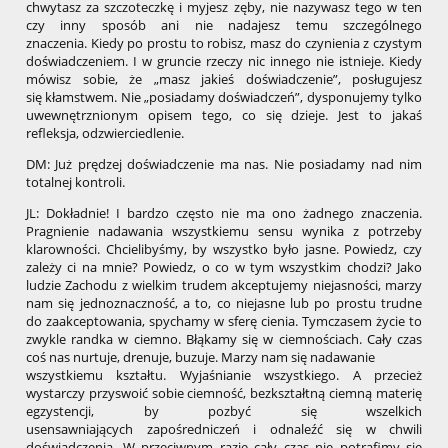
chwytasz za szczoteczkę i myjesz zęby, nie nazywasz tego w ten
czy inny sposób ani nie nadajesz temu szczególnego
znaczenia. Kiedy po prostu to robisz, masz do czynienia z czystym
doświadczeniem. I w gruncie rzeczy nic innego nie istnieje. Kiedy
mówisz sobie, że „masz jakieś doświadczenie”, posługujesz
się kłamstwem. Nie „posiadamy doświadczeń”, dysponujemy tylko
uwewnętrznionym opisem tego, co się dzieje. Jest to jakaś
refleksja, odzwierciedlenie.
DM: Już prędzej doświadczenie ma nas. Nie posiadamy nad nim
totalnej kontroli.
JL: Dokładnie! I bardzo często nie ma ono żadnego znaczenia.
Pragnienie nadawania wszystkiemu sensu wynika z potrzeby
klarowności. Chcielibyśmy, by wszystko było jasne. Powiedz, czy
zależy ci na mnie? Powiedz, o co w tym wszystkim chodzi? Jako
ludzie Zachodu z wielkim trudem akceptujemy niejasności, marzy
nam się jednoznaczność, a to, co niejasne lub po prostu trudne
do zaakceptowania, spychamy w sferę cienia. Tymczasem życie to
zwykle randka w ciemno. Błąkamy się w ciemnościach. Cały czas
coś nas nurtuje, drenuje, buzuje. Marzy nam się nadawanie
wszystkiemu kształtu. Wyjaśnianie wszystkiego. A przecież
wystarczy przyswoić sobie ciemność, bezkształtną ciemną materię
egzystencji, by pozbyć się wszelkich
usensawniających zapośredniczeń i odnaleźć się w chwili
doświadczenia. W przeciwnym razie cały czas nie potrafimy się