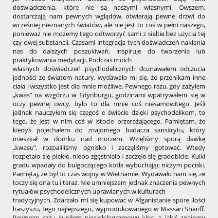
doświadczenia, które nie są naszymi własnymi. Owszem,
dostarczają nam pewnych wglądów, otwierają pewne drzwi do
wcześniej nieznanych światów, ale nie jest to coś w pełni naszego,
ponieważ nie możemy tego odtworzyć sami z siebie bez użycia tej
czy owej substancji. Czasami integracja tych doświadczeń nakłania
nas do dalszych poszukiwań, inspiruje do tworzenia lub
praktykowania medytacji. Podczas moich
własnych doświadczeń psychodelicznych doznawałem odczucia
jedności ze światem natury, wydawało mi się, że przenikam inne
ciała i wszystko jest dla mnie możliwe. Pewnego razu, gdy zażyłem
„kwas” na wzgórzu w Edynburgu, godzinami wpatrywałem się w
oczy pewnej owcy, było to dla mnie coś niesamowitego. Jeśli
jednak nauczyłem się czegoś o świecie dzięki psychodelikom, to
tego, że jest w nim coś w istocie przerażającego. Pamiętam, że
kiedyś pojechałem do znajomego badacza sanskrytu, który
mieszkał w domku nad morzem. Wzięliśmy sporą dawkę
„kwasu”, rozpaliliśmy ognisko i zaczęliśmy gotować. Wtedy
rozpętało się piekło, niebo zgęstniało i zaczęło się gradobicie. Kulki
gradu wpadały do bulgoczącego kotła wybuchając niczym pociski.
Pamiętaj, że był to czas wojny w Wietnamie. Wydawało nam się, że
toczy się ona tu i teraz. Nie umniejszam jednak znaczenia pewnych
rytuałów psychodelicznych uprawianych w kulturach
tradycyjnych. Zdarzało mi się kupować w Afganistanie spore ilości
haszyszu, tego najlepszego, wyprodukowanego w Massari Shariff.
Pewnego razu kupiłem pięciokilogramowy kloc, a jakiś znajomy