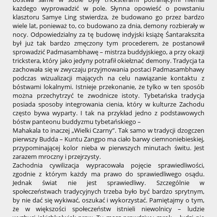
każdego wyprowadzić w pole. Słynna opowieść o powstaniu
klasztoru Samye Ling stwierdza, że budowano go przez bardzo
wiele lat, ponieważ to, co budowano za dnia, demony rozbierały w
nocy. Odpowiedzialny za tę budowę indyjski książę Śantarakszita
był już tak bardzo zmęczony tym procederem, że postanowił
sprowadzić Padmasambhawę – mistrza buddyjskiego, a przy okazji
trickstera, który jako jedyny potrafił okiełznać demony. Tradycja ta
zachowała się w zwyczaju przyjmowania postaci Padmasambhawy
podczas wizualizacji mających na celu nawiązanie kontaktu z
bóstwami lokalnymi. Istnieje przekonanie, że tylko w ten sposób
można przechytrzyć te zwodnicze istoty. Tybetańska tradycja
posiada sposoby integrowania cienia, który w kulturze Zachodu
często bywa wyparty. I tak na przykład jedno z podstawowych
bóstw panteonu buddyzmu tybetańskiego –
Mahakala to inaczej „Wielki Czarny”. Tak samo w tradycji dzogczen
pierwszy Budda – Kuntu Zangpo ma ciało barwy ciemnoniebieskiej,
przypominającej kolor nieba w pierwszych minutach świtu. Jest
zarazem mroczny i przejrzysty.
Zachodnia cywilizacja wypracowała pojęcie sprawiedliwości,
zgodnie z którym każdy ma prawo do sprawiedliwego osądu.
Jednak świat nie jest sprawiedliwy. Szczególnie w
społeczeństwach tradycyjnych trzeba było być bardzo sprytnym,
by nie dać się wykiwać, oszukać i wykorzystać. Pamiętajmy o tym,
że w większości społeczeństw istnieli niewolnicy – ludzie