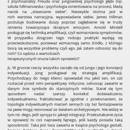
z psychoanalizy Freuda oraz jungowskiej psychologii głębi (np.
szkoła hillmanowska i psychologia zorientowana na proces), kładą
nacisk na „stwarzanie siebie”. Niezwykle istotna jest w
nich warstwa narracyjna, wypowiadanie siebie. James Hillman
postuluje budowanie duszy poprzez zagłębianie się w trudy
istnienia towarzyszące skrajnym emocjom. Arnold Mindell
posługuje się techniką amplifikacji, czyli wzmacniania symptomów.
W przypadku dzogczen tego rodzaju praktyki wydają się
przeciwskuteczne, ponieważ wzmacniają samo źródło, z którego
biorą się wszystkie problemy czyli ego. Jak zatem odnosisz się do
nich? Co sądzisz o wartościach
terapeutycznych snucia takich opowieści?
JL: W gruncie rzeczy wszystko zaczęło się od Junga i jego koncepcji
indywiduacji. Jung posługiwał się strategią amplifikacji.
Przychodzący do niego klienci opowiadali mu jakiś sen, on zaś
roztaczał przed nimi perspektywy mityczne, odnosząc zawarte w
danym śnie symbole do starożytnych mitów. Starał się tym
sposobem nadać szerszy kontekst doświadczeniu
indywidualnemu, fraktalizować je zgodnie z przekonaniem, że
topologie indywidualnych marzeń sennych czy też fantazjowania
na jawie mogą rezonować ze światem archetypowym. Nie widzę w
tym nic złego, jeśli sprzyja to jakiejś integracji. Przekształcanie życia
w opowieść to coś naprawdę fajnego, jeśli każdy posiada taką
sposobność. Taka jest teza zawarta w książce psychologa gestalt,