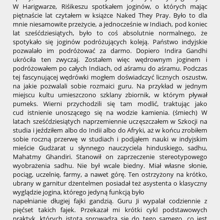
W Harigwarze, Riśikeszu spotkałem joginów, o których mając
piętnaście lat czytałem w książce Naked They Pray. Było to dla
mnie niesamowite przeżycie, a jednocześnie w Indiach, pod koniec
lat sześćdziesiątych, było to coś absolutnie normalnego, że
spotykało się joginów podróżujących koleją. Państwo indyjskie
pozwalało im podróżować za darmo. Dopiero Indira Gandhi
ukróciła ten zwyczaj. Zostałem więc wędrownym joginem i
podróżowałem po całych Indiach, od aśramu do aśramu. Podczas
tej fascynującej wędrówki mogłem doświadczyć licznych oszustw,
na jakie pozwalali sobie rozmaici guru. Na przykład w jednym
miejscu kultu umieszczono szklany zbiornik, w którym pływał
pumeks. Wierni przychodzili się tam modlić, traktując jako
cud istnienie unoszącego się na wodzie kamienia. (śmiech) W
latach sześćdziesiątych naprzemiennie uczęszczałem w Szkocji na
studia i jeździłem albo do Indii albo do Afryki, aż w końcu zrobiłem
sobie roczną przerwę w studiach i podjąłem nauki w indyjskim
mieście Gudżarat u słynnego nauczyciela hinduskiego, sadhu,
Mahatmy Ghandiri. Stanowił on zaprzeczenie stereotypowego
wyobrażenia sadhu. Nie był wcale biedny. Miał własne słonie,
pociąg, uczelnię, farmy, a nawet górę. Ten ostrzyżony na krótko,
ubrany w garnitur dżentelmen posiadał też asystenta o klasyczny
wyglądzie jogina, którego jedyną funkcją było
napełnianie długiej fajki gandzią. Guru Ji wypalał codziennie z
pięćset takich fajek. Przekazał mi krótki cykl podstawowych
praktyk, których istota sprowadza się do tego samego, co jest