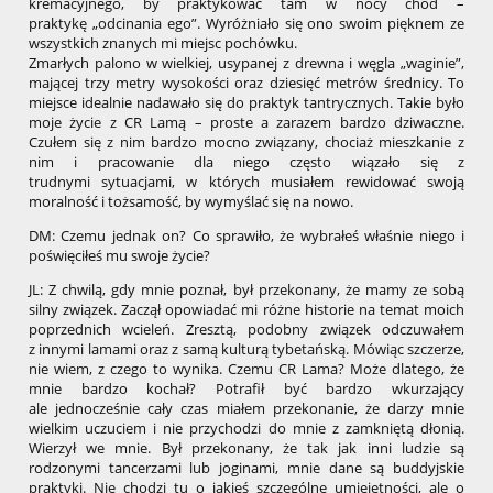
kremacyjnego, by praktykować tam w nocy chod –
praktykę „odcinania ego”. Wyróżniało się ono swoim pięknem ze
wszystkich znanych mi miejsc pochówku.
Zmarłych palono w wielkiej, usypanej z drewna i węgla „waginie”,
mającej trzy metry wysokości oraz dziesięć metrów średnicy. To
miejsce idealnie nadawało się do praktyk tantrycznych. Takie było
moje życie z CR Lamą – proste a zarazem bardzo dziwaczne.
Czułem się z nim bardzo mocno związany, chociaż mieszkanie z
nim i pracowanie dla niego często wiązało się z
trudnymi sytuacjami, w których musiałem rewidować swoją
moralność i tożsamość, by wymyślać się na nowo.
DM: Czemu jednak on? Co sprawiło, że wybrałeś właśnie niego i
poświęciłeś mu swoje życie?
JL: Z chwilą, gdy mnie poznał, był przekonany, że mamy ze sobą
silny związek. Zaczął opowiadać mi różne historie na temat moich
poprzednich wcieleń. Zresztą, podobny związek odczuwałem
z innymi lamami oraz z samą kulturą tybetańską. Mówiąc szczerze,
nie wiem, z czego to wynika. Czemu CR Lama? Może dlatego, że
mnie bardzo kochał? Potrafił być bardzo wkurzający
ale jednocześnie cały czas miałem przekonanie, że darzy mnie
wielkim uczuciem i nie przychodzi do mnie z zamkniętą dłonią.
Wierzył we mnie. Był przekonany, że tak jak inni ludzie są
rodzonymi tancerzami lub joginami, mnie dane są buddyjskie
praktyki. Nie chodzi tu o jakieś szczególne umiejętności, ale o