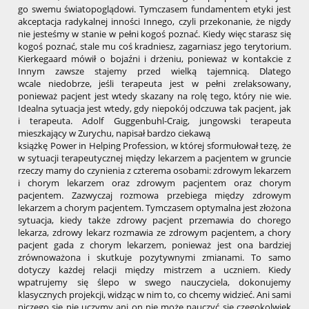
go swemu światopoglądowi. Tymczasem fundamentem etyki jest
akceptacja radykalnej inności Innego, czyli przekonanie, że nigdy
nie jesteśmy w stanie w pełni kogoś poznać. Kiedy więc starasz się
kogoś poznać, stale mu coś kradniesz, zagarniasz jego terytorium.
Kierkegaard mówił o bojaźni i drżeniu, ponieważ w kontakcie z
Innym zawsze stajemy przed wielką tajemnicą. Dlatego
wcale niedobrze, jeśli terapeuta jest w pełni zrelaksowany,
ponieważ pacjent jest wtedy skazany na rolę tego, który nie wie.
Idealna sytuacja jest wtedy, gdy niepokój odczuwa tak pacjent, jak
i terapeuta. Adolf Guggenbuhl-Craig, jungowski terapeuta
mieszkający w Zurychu, napisał bardzo ciekawą
książkę Power in Helping Profession, w której sformułował tezę, że
w sytuacji terapeutycznej między lekarzem a pacjentem w gruncie
rzeczy mamy do czynienia z czterema osobami: zdrowym lekarzem
i chorym lekarzem oraz zdrowym pacjentem oraz chorym
pacjentem. Zazwyczaj rozmowa przebiega między zdrowym
lekarzem a chorym pacjentem. Tymczasem optymalna jest złożona
sytuacja, kiedy także zdrowy pacjent przemawia do chorego
lekarza, zdrowy lekarz rozmawia ze zdrowym pacjentem, a chory
pacjent gada z chorym lekarzem, ponieważ jest ona bardziej
zrównoważona i skutkuje pozytywnymi zmianami. To samo
dotyczy każdej relacji między mistrzem a uczniem. Kiedy
wpatrujemy się ślepo w swego nauczyciela, dokonujemy
klasycznych projekcji, widząc w nim to, co chcemy widzieć. Ani sami
niczego się nie uczymy ani on nie może nauczyć się czegokolwiek