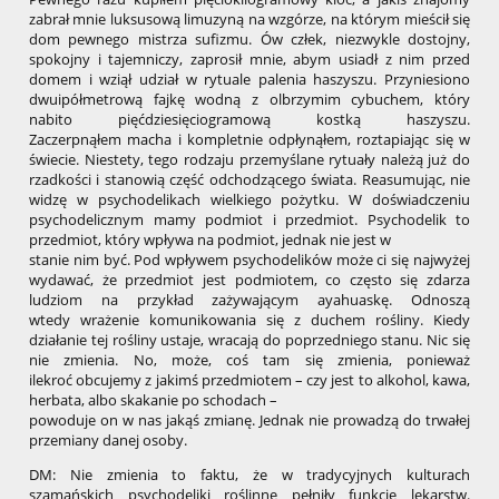
zabrał mnie luksusową limuzyną na wzgórze, na którym mieścił się
dom pewnego mistrza sufizmu. Ów człek, niezwykle dostojny,
spokojny i tajemniczy, zaprosił mnie, abym usiadł z nim przed
domem i wziął udział w rytuale palenia haszyszu. Przyniesiono
dwuipółmetrową fajkę wodną z olbrzymim cybuchem, który
nabito pięćdziesięciogramową kostką haszyszu.
Zaczerpnąłem macha i kompletnie odpłynąłem, roztapiając się w
świecie. Niestety, tego rodzaju przemyślane rytuały należą już do
rzadkości i stanowią część odchodzącego świata. Reasumując, nie
widzę w psychodelikach wielkiego pożytku. W doświadczeniu
psychodelicznym mamy podmiot i przedmiot. Psychodelik to
przedmiot, który wpływa na podmiot, jednak nie jest w
stanie nim być. Pod wpływem psychodelików może ci się najwyżej
wydawać, że przedmiot jest podmiotem, co często się zdarza
ludziom na przykład zażywającym ayahuaskę. Odnoszą
wtedy wrażenie komunikowania się z duchem rośliny. Kiedy
działanie tej rośliny ustaje, wracają do poprzedniego stanu. Nic się
nie zmienia. No, może, coś tam się zmienia, ponieważ
ilekroć obcujemy z jakimś przedmiotem – czy jest to alkohol, kawa,
herbata, albo skakanie po schodach –
powoduje on w nas jakąś zmianę. Jednak nie prowadzą do trwałej
przemiany danej osoby.
DM: Nie zmienia to faktu, że w tradycyjnych kulturach
szamańskich psychodeliki roślinne pełniły funkcje lekarstw.