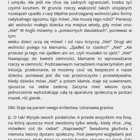
i umysłu. Ale jeśli nie chce się żadnych ograniczeń, trzeba żyć
czyimś kosztem. W gruncie rzeczy większość takich utopijnych
rozwiązań upadło z racji błędnie postrzeganej wolności jako formy
radykalnego egoizmu. Ego mówi: „Nie muszę tego robić!” Pierwszy
akt wolności małego dziecka ma miejsce wtedy, gdy mówi ono:
„Nie!” W Anglii mówimy o „potwornych dwulatkach”, ponieważ w
tym
wieku dzieci uczą się mówić i od razu krzyczą: „Nie!” Drugi akt
wolności polega na kłamaniu. „Zjadłeś to ciastko?” „Nie!” „Ale
przecież ja tego nie zjadłem ani on, czyli musiałeś to zjeść.” „Nie!”
Nawiązując do kwestii ciemności, kłamanie to wprowadzanie
rzeczy w ciemność. Podstawowym narzędziem macierzyńskim jest
intuicja, przekonanie, że możemy czuć się bezpieczni o nasze
dziecko, ponieważ jest dla nas przezroczyste i przewidywalne.
Kiedy dziecko mówi „Nie!” a potem kłamie, staje się suwerenem,
spuszcza na siebie zasłonę. Zaczyna mieć własne życie,
jednocześnie wykształcając całą tę aparaturę społeczną w postaci
masek, ról, gierek.
DM: Staje się panem swego królestwa. Ustanawia granice.
JL: O tak! Wysyła swoich posłańców. A przede wszystkim ma fosę,
na którą spuszcza most zwodzony tylko wtedy, kiedy chce. „Hej,
mówiłem coś do ciebie!” „Naprawdę?” Świadoma głuchota i
niemota tworzy dystans społeczny. Pod pewnymi względami jest
to tragiczne. Małe dzieci są zwykle bardzo otwarte na świat. Gdy