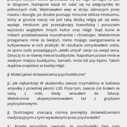
w dzogczen. Następnie kazał mi udać się na pielgrzymkę do
północnych Indii. Wędrowałem więc w stroju żebraczym przez
miasta i dżungle, po drodze poznając mroczne oblicze hinduizmu,
który w gruncie rzeczy nie jest taką słodką religią jak się wielu
wydaje. Hinduizm jest przesiąknięty ksenofobią i poczuciem
wyższości względem innych kultur oraz religii. Stąd liczne w
Indiach prześladowania muzułmanów i chrześcijan. Wielokrotnie
przeganiano mnie ze świątyń, mimo mojego zaangażowania w
kultywowane w nich praktyki. W rezultacie uzmysłowiłem sobie,
że sporo osób posiadających „wielki umysł” cierpi na uwiąd serca.
Dotyczy to w równej mierze buddystów. Napotkani przeze mnie w
świętym miejscu buddyzmu, Sarnath, mnisi bili psy kijami. Takich
dupków znajdziesz w każdej religii.
JJ: Miałeś jakieś doświadczenia psychodeliczne?
JL: Jak najbardziej! W akademiku zawsze trzymaliśmy w lodówce
ampułkę z przedniej jakości LSD. Poza tym, zawsze coś brałem ze
sobą z Indii, kiedy wracałem do Szkocji.
Wielokrotnie eksperymentowałem też z grzybami
psylocybinowymi.
JJ: Dostrzegasz znaczącą różnicę pomiędzy doświadczeniami
medytacyjnymi a tymi wywołanymi przez psychodeliki?
JL: Przede wszystkim uważam, że psychodeliki dają nam