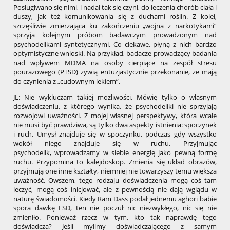
Posługiwano się nimi, i nadal tak się czyni, do leczenia chorób ciała i
duszy, jak też komunikowania się z duchami roślin. Z kolei,
szczęśliwie zmierzająca ku zakończeniu „wojna z narkotykami”
sprzyja kolejnym próbom badawczym prowadzonym nad
psychodelikami syntetycznymi. Co ciekawe, płyną z nich bardzo
optymistyczne wnioski. Na przykład, badacze prowadzący badania
nad wpływem MDMA na osoby cierpiące na zespół stresu
pourazowego (PTSD) żywią entuzjastycznie przekonanie, że mają
do czynienia z „cudownym lekiem”.
JL: Nie wykluczam takiej możliwości. Mówię tylko o własnym
doświadczeniu, z którego wynika, że psychodeliki nie sprzyjają
rozwojowi uważności. Z mojej własnej perspektywy, która wcale
nie musi być prawdziwa, są tylko dwa aspekty istnienia: spoczynek
i ruch. Umysł znajduje się w spoczynku, podczas gdy wszystko
wokół niego znajduje się w ruchu. Przyjmując
psychodelik, wprowadzamy w siebie energię jako pewną formę
ruchu. Przypomina to kalejdoskop. Zmienia się układ obrazów,
przyjmują one inne kształty, niemniej nie towarzyszy temu większa
uważność. Owszem, tego rodzaju doświadczenia mogą coś tam
leczyć, mogą coś inicjować, ale z pewnością nie dają wglądu w
naturę świadomości. Kiedy Ram Dass podał jednemu aghori babie
spora dawkę LSD, ten nie poczuł nic niezwykłego, nic się nie
zmieniło. Ponieważ rzecz w tym, kto tak naprawdę tego
doświadcza? Jeśli mylimy doświadczającego z samym