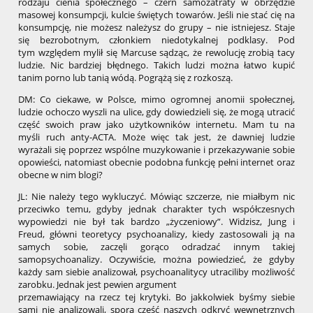
rodzaju cienia społecznego – czerń samozatraty w obrzędzie
masowej konsumpcji, kulcie świętych towarów. Jeśli nie stać cię na
konsumpcję, nie możesz należysz do grupy – nie istniejesz. Staje
się bezrobotnym, członkiem niedotykalnej podklasy. Pod
tym względem mylił się Marcuse sądząc, że rewolucję zrobią tacy
ludzie. Nic bardziej błędnego. Takich ludzi można łatwo kupić
tanim porno lub tanią wódą. Pogrążą się z rozkoszą.
DM: Co ciekawe, w Polsce, mimo ogromnej anomii społecznej,
ludzie ochoczo wyszli na ulice, gdy dowiedzieli się, że mogą utracić
część swoich praw jako użytkowników internetu. Mam tu na
myśli ruch anty-ACTA. Może więc tak jest, że dawniej ludzie
wyrażali się poprzez wspólne muzykowanie i przekazywanie sobie
opowieści, natomiast obecnie podobna funkcję pełni internet oraz
obecne w nim blogi?
JL: Nie należy tego wykluczyć. Mówiąc szczerze, nie miałbym nic
przeciwko temu, gdyby jednak charakter tych współczesnych
wypowiedzi nie był tak bardzo „życzeniowy”. Widzisz, Jung i
Freud, główni teoretycy psychoanalizy, kiedy zastosowali ją na
samych sobie, zaczęli gorąco odradzać innym takiej
samopsychoanalizy. Oczywiście, można powiedzieć, że gdyby
każdy sam siebie analizował, psychoanalitycy utraciliby możliwość
zarobku. Jednak jest pewien argument
przemawiający na rzecz tej krytyki. Bo jakkolwiek byśmy siebie
sami nie analizowali, spora część naszych odkryć wewnętrznych