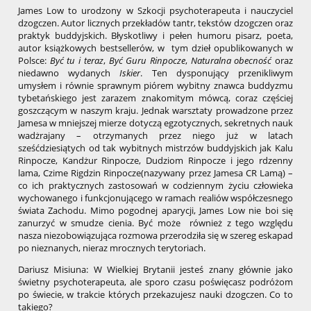
James Low to urodzony w Szkocji psychoterapeuta i nauczyciel
dzogczen. Autor licznych przekładów tantr, tekstów dzogczen oraz
praktyk buddyjskich. Błyskotliwy i pełen humoru pisarz, poeta,
autor książkowych bestsellerów, w tym dzieł opublikowanych w
Polsce:
Być tu i teraz
,
Być Guru Rinpocze
,
Naturalna obecność
oraz
niedawno wydanych
Iskier
. Ten dysponujący przenikliwym
umysłem i równie sprawnym piórem wybitny znawca buddyzmu
tybetańskiego jest zarazem znakomitym mówcą, coraz częściej
goszczącym w naszym kraju. Jednak warsztaty prowadzone przez
Jamesa w mniejszej mierze dotyczą egzotycznych, sekretnych nauk
wadżrajany – otrzymanych przez niego już w latach
sześćdziesiątych od tak wybitnych mistrzów buddyjskich jak Kalu
Rinpocze, Kandżur Rinpocze, Dudziom Rinpocze i jego rdzenny
lama, Czime Rigdzin Rinpocze(nazywany przez Jamesa CR Lamą) –
co ich praktycznych zastosowań w codziennym życiu człowieka
wychowanego i funkcjonującego w ramach realiów współczesnego
świata Zachodu. Mimo pogodnej aparycji, James Low nie boi się
zanurzyć w smudze cienia. Być może również z tego względu
nasza niezobowiązująca rozmowa przerodziła się w szereg eskapad
po nieznanych, nieraz mrocznych terytoriach.
Dariusz Misiuna: W Wielkiej Brytanii jesteś znany głównie jako
świetny psychoterapeuta, ale sporo czasu poświęcasz podróżom
po świecie, w trakcie których przekazujesz nauki dzogczen. Co to
takiego?