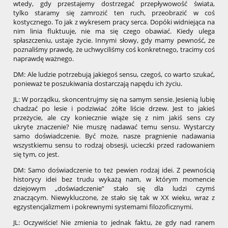
wtedy, gdy przestajemy dostrzegać przepływowość świata,
tylko staramy się zamrozić ten ruch, przeobrazić w coś
kostycznego. To jak z wykresem pracy serca. Dopóki widniejąca na
nim linia fluktuuje, nie ma się czego obawiać. Kiedy ulega
spłaszczeniu, ustaje życie. Innymi słowy, gdy mamy pewność, że
poznaliśmy prawdę, że uchwyciliśmy coś konkretnego, tracimy coś
naprawdę ważnego.
DM: Ale ludzie potrzebują jakiegoś sensu, czegoś, co warto szukać,
ponieważ te poszukiwania dostarczają napędu ich życiu.
JL: W porządku, skoncentrujmy się na samym sensie. Jesienią lubię
chadzać po lesie i podziwiać żółte liście drzew. Jest to jakieś
przeżycie, ale czy koniecznie wiąże się z nim jakiś sens czy
ukryte znaczenie? Nie muszę nadawać temu sensu. Wystarczy
samo doświadczenie. Być może, nasze pragnienie nadawania
wszystkiemu sensu to rodzaj obsesji, ucieczki przed radowaniem
się tym, co jest.
DM: Samo doświadczenie to też pewien rodzaj idei. Z pewnością
historycy idei bez trudu wykażą nam, w którym momencie
dziejowym „doświadczenie” stało się dla ludzi czymś
znaczącym. Niewykluczone, że stało się tak w XX wieku, wraz z
egzystencjalizmem i pokrewnymi systemami filozoficznymi.
JL: Oczywiście! Nie zmienia to jednak faktu, że gdy nad ranem