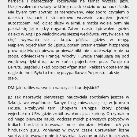
herbacie i ciasteczkach rozprawiali na temat Wyższej Jaźni.
Uczęszczałem do szkoły, w której nacisk kładziono na nauki ścisłe.
Nie byłem tym zbytnio zainteresowany, więc sporo czytałem o
dalekich krainach i stosunkowo wcześnie zacząłem jeździć
autostopem. Mój ojciec służył w armii, a matka wolała bym nie
pałętał się jej między nogami. Zatem często lądowałem gdzieś
daleko w Anglii po wielodniowej pieszej wędrówce. Przyświecała mi
chęć wyrwania się z kraju, pójścia gdzieś w długą.
Najpierw pojechałem do Egiptu, potem przemierzałem hiszpańską
prowincję Murcja pieszo, ponieważ nikt nie chciał wziąć mnie na
stopa, odwiedziłem Francję, Włochy i Grecję znajdującą się pod
wojskową dyktaturą, aż w końcu pojechałem przez Turcję do
Beirutu, Bagdadu, skąd poprzez Afganistan i Pakistan dostałem się
nagle do Indii. Było to trochę przypadkowe. Po prostu, tak się
stało.
DM: Jak trafiłeś na swoich nauczycieli buddyjskich?
JL: Tak naprawdę pierwszego nauczyciela spotkałem jeszcze w
Szkocji, we wspólnocie Samye Ling mieszczącej się w Johnson
House. Przebywał tam Chogyam Trungpa, który później
wyjechał do USA, gdzie zrobił oszałamiającą karierę. Otrzymałem
od niego pierwsze nauki. Podczas moich pierwszych pobytów w
Indiach bardziej interesował mnie hinduizm. Miałem różnych
hinduskich guru. Ponieważ w owym czasie uprawiałem liczne
sporty, interesował mnie też wymiar fizyczny praktyk jogicznych.