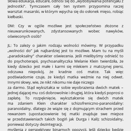
słowa edukacja, educare, odnosi się do „wydobywania potencjału z
jednostki”. Tymczasem cały ten system przypomina raczej
warsztat masarski, w którym wpycha się do osłonek mięso, robiąc
kiełbaski.
DM: Czy w ogóle możliwe jest społeczeństwo złożone z
nieuwarunkowanych, zdystansowanych wobec nawyków,
oświeconych osób?
JL: To zależy o jakim rodzaju wolności mówimy. W przypadku
„wolności do” jak najbardziej jest to możliwe. Mam tu na myśli
„paradoksalny” charakter oświecenia. Jeśli mielibyśmy odnieść to
do psychoterapii, psychoanalityczka Melanie Klein twierdziła, że
kiedy dziecko jest małe i karmi się mlekiem z matczynej piersi,
odczuwa niepokój, że kradnie coś matce. Tak więc
podświadomie czuje, że kiedyś matka weźmie na niej odwet.
Innymi słowy, wie, że nikt nikomu nie daje niczego
za darmo. Stąd wykształca w sobie wyobrażenia dwóch matek –
jednej dającej mu coś dobrowolnie i drugiej, która kiedyś poprosi o
zapłatę. To rozpęknięcie, wykształcenie się dwóch matek
ma zdaniem Klein charakter schizofreniczno-paranoidalny:
paranoidalny, dlatego że wiąże się z dojmującym strachem przed
rewanżem (upostaciowienie tej matki znajduje swe miejsce
w przedstawieniach takich bogiń jak Durga i Kali); schizoidalny,
ponieważ dotyczy dezintegracji,
myślenia z perspektywy binarnych opozycji. Jeśli dziecko będzie