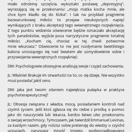
miało odrobinę szczęścia, wykształci postawę „depresyjną”,
wyrażającą się w przekonaniu: „moja matka kocha mnie, ale
chce bym kładło się do łóżka”. I tak na przykład pragnienie
bezwarunkowej miłości to przejaw nieukojonych napięć
wynikających z braku akceptacji tego wewnętrznego rozpęknięcia.
Z tego punktu widzenia oświecenie będzie oznaczało akceptację
tych paradoksów, wyjście poza narcystyczne pragnienie totalnej
miłości. „Kocham cię, chociaż w tej chwili potwornie
mnie wkurzasz.” Oświecenie to nie jest rozdymanie świetlistego
balona unoszącego się nad światem ale uzmysłowienie sobie i
przyswojenie wewnętrznych rozpęknięć.
DM: Psychologowie obsesyjnie analizują swoje i czyjeś zachowania.
JL: Właśnie! Brakuje im otwartości na to, co się dzieje. Nie wszystko
musi posiadać jakiś sens.
DM: Jaka jest twoim zdaniem największa pułapka w praktyce
psychoterapeutycznej?
JL: Obsesja związana z władza, mocą, posiadaniem kontroli nad
czyimś życiem. Jeśli ktoś zgłasza się do ciebie z prośbą o pomoc
jako do nauczyciela lub lekarza, bardzo łatwo ulec przekonaniu
o swojej wrzechmocy. Tymczasem, jak twierdził Emmanuel Levinas,
za każdym razem, gdy rościsz sobie pretensję do wiedzy o czyichś
uczuciach, naruszasz inność Innego, podporządkowujesz