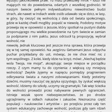
wyzbyci jakichkolwiek praw. Tu masz prawdziwy mrok – ludzi nie
mających nic do powiedzenia, odartych z wszelkiej godności. W
naszym świecie pełnym indywidualizmu niewolnictwo budzi
strach, ale nawet w Indiach wiele osób udawało się w dzicz, w lasy,
w góry, by cieszyć się wolnością z dala od świata społecznego,
gdzie w każdej chwili mogliby popaść w niewolę. Podobny motyw
przewija się w opowieści o Jezusie, który spotkał na pustyni diabła
proponującego mu wielkie powodzenie na tym świecie w zamian
za podpisanie z nim paktu. Jezus odrzucił tą propozycję, wybrał
wolność, nie
niewolę. Jednak kluczowa jest jeszcze inna sprawa, która przewija
się w tej samej opowieści. Na ,wzgórzu Getsemani Jezus odpycha
puchar przykładany do ust, mówiąc, że nie chce mieć nic z
tym wspólnego. Z kolei, kiedy idzie na krzyż, mówi: „Niechaj będzie
wola Twoja, nie moja!”, akceptując swoje miejsce w porządku
rzeczy. Z czym mamy tu do czynienia: z większą czy mniejszą
wolnością? Zwykle żyjemy w napięciu pomiędzy pragnieniem
odkrywania świata a naszymi zobowiązaniami. Kiedy jesteśmy
dziećmi, musimy nauczyć się języka ojczystego, by zyskać większą
wolność. Idziemy do szkoły, uczymy się gramatyki. Tak więc ścieżka
do wolności prowadzi przez nabywanie pewnych ograniczeń.
Istnieje wszak spore niebezpieczeństwo, że po drodze
ugrzęźniemy w sidłach nakazów i zakazów. Nieznaczna część
populacji – naukowców i artystów – po przejściu przez cały ten
system edukacyjny zachowuje wolność, podczas gdy sam rdzeń