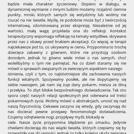
będzie miała charakter życzeniowy. Dopiero w dialogu, w
dynamicznej wymianie z innymi ludźmi możemy rozjaśnić ciemne
punkty, mroki, których samych się wstydzimy lub wolimy nie
rzucać na nie światła. Myślę, że podobnie może być z twórczością
internetową, zdominowaną przez ekspresję. Niezależnie od jej
wartości, małą wagę przykłada ona do refleksji. Kontekst
terapeutyczny wspomaga refleksję na tematy wstydliwe, skrywane
przez nas z obawy przed brakiem akceptacji. Co więcej, w terapii
najciekawsze jest to, co ukrywamy w cieniu. Przypomina to trochę
dziecięce zabawny z gównem, które nie przystoją osobom
dorosłym. Jednak to gówno wiele mówi o nas samych, choć
wolelibyśmy o tym nie pamiętać. Na co dzień staramy się nie
mówić o sprawach związanych ze zwierzęcym aspektem naszego
istnienia, czyli z tym, co najistotniejsze dla zachowania naszych
funkcji witalnych. Spożywamy posiłek, ale nie dopytujemy się
siebie nawzajem, jak nam się żuje dany pokarm, miesza ze śliną
i przełyka. To zbyt bliskie bezpośredniego doświadczenia. Tak oto
spora część naszych relacji społecznych jest oderwana od treści
pokarmowych życia. Wolimy mówić o abstrakcjach, unosić się nad
naszą fizycznością. Ciekawie zaczyna się wtedy, gdy zaczynają do
nas docierać pewne przejawy fenomenologii doświadczenia.
Czujemy odrętwienie nogi, przypływy myśli, blokady w
ciele. Nasze życie przypomina błądzenie po omacku. Jedynie
chwilami docierają do nas wiązki światła, których czepiamy się by
prowadziły nas do jasności. Jednak to tylko kolejna ułuda związana