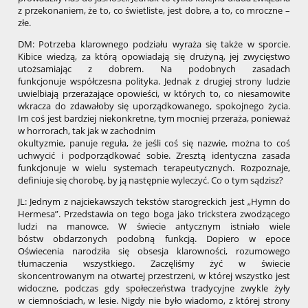
z przekonaniem, że to, co świetliste, jest dobre, a to, co mroczne –
złe.
DM: Potrzeba klarownego podziału wyraża się także w sporcie.
Kibice wiedzą, za którą opowiadają się drużyną, jej zwycięstwo
utożsamiając z dobrem. Na podobnych zasadach
funkcjonuje współczesna polityka. Jednak z drugiej strony ludzie
uwielbiają przerażające opowieści, w których to, co niesamowite
wkracza do zdawałoby się uporządkowanego, spokojnego życia.
Im coś jest bardziej niekonkretne, tym mocniej przeraża, ponieważ
w horrorach, tak jak w zachodnim
okultyzmie, panuje reguła, że jeśli coś się nazwie, można to coś
uchwycić i podporządkować sobie. Zresztą identyczna zasada
funkcjonuje w wielu systemach terapeutycznych. Rozpoznaje,
definiuje się chorobę, by ją następnie wyleczyć. Co o tym sądzisz?
JL: Jednym z najciekawszych tekstów starogreckich jest „Hymn do
Hermesa”. Przedstawia on tego boga jako trickstera zwodzącego
ludzi na manowce. W świecie antycznym istniało wiele
bóstw obdarzonych podobną funkcją. Dopiero w epoce
Oświecenia narodziła się obsesja klarowności, rozumowego
tłumaczenia wszystkiego. Zaczęliśmy żyć w świecie
skoncentrowanym na otwartej przestrzeni, w której wszystko jest
widoczne, podczas gdy społeczeństwa tradycyjne zwykle żyły
w ciemnościach, w lesie. Nigdy nie było wiadomo, z której strony