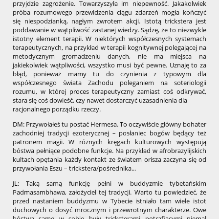
przyjdzie zagrożenie. Towarzyszyła im niepewność. Jakakolwiek
próba rozumowego przewidzenia ciągu zdarzeń mogła kończyć
się niespodzianką, nagłym zwrotem akcji. Istotą trickstera jest
poddawanie w wątpliwość zastanej wiedzy. Sądzę, że to niezwykle
istotny element terapii. W niektórych współczesnych systemach
terapeutycznych, na przykład w terapii kognitywnej polegającej na
metodycznym gromadzeniu danych, nie ma miejsca na
jakiekolwiek wątpliwości, wszystko musi być pewne. Uznaję to za
błąd, ponieważ mamy tu do czynienia z typowym dla
współczesnego świata Zachodu poleganiem na soteriologii
rozumu, w której proces terapeutyczny zamiast coś odkrywać,
stara się coś dowieść, czy nawet dostarczyć uzasadnienia dla
racjonalnego porządku rzeczy.
DM: Przywołałeś tu postać Hermesa. To oczywiście główny bohater
zachodniej tradycji ezoterycznej – posłaniec bogów będący też
patronem magii. W różnych kręgach kulturowych występują
bóstwa pełniące podobne funkcje. Na przykład w afrobrazylijskich
kultach opętania każdy kontakt ze światem orisza zaczyna się od
przywołania Eszu – trickstera/pośrednika...
JL: Taką samą funkcję pełni w buddyzmie tybetańskim
Padmasambhawa, założyciel tej tradycji. Warto tu powiedzieć, że
przed nastaniem buddyzmu w Tybecie istniało tam wiele istot
duchowych o dosyć mrocznym i przewrotnym charakterze. Owe
bóstwa same w sobie były tricksterami potrafiącymi niemal