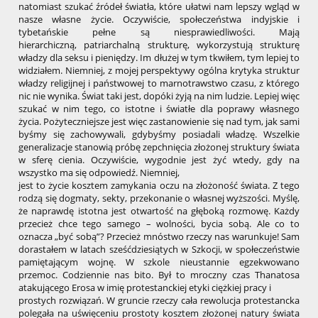
natomiast szukać źródeł światła, które ułatwi nam lepszy wgląd w
nasze własne życie. Oczywiście, społeczeństwa indyjskie i
tybetańskie pełne są niesprawiedliwości. Mają
hierarchiczną, patriarchalną strukturę, wykorzystują strukturę
władzy dla seksu i pieniędzy. Im dłużej w tym tkwiłem, tym lepiej to
widziałem. Niemniej, z mojej perspektywy ogólna krytyka struktur
władzy religijnej i państwowej to marnotrawstwo czasu, z którego
nic nie wynika. Świat taki jest, dopóki żyją na nim ludzie. Lepiej więc
szukać w nim tego, co istotne i światłe dla poprawy własnego
życia. Pożyteczniejsze jest więc zastanowienie się nad tym, jak sami
byśmy się zachowywali, gdybyśmy posiadali władzę. Wszelkie
generalizacje stanowią próbę zepchnięcia złożonej struktury świata
w sferę cienia. Oczywiście, wygodnie jest żyć wtedy, gdy na
wszystko ma się odpowiedź. Niemniej,
jest to życie kosztem zamykania oczu na złożoność świata. Z tego
rodzą się dogmaty, sekty, przekonanie o własnej wyższości. Myślę,
że naprawdę istotna jest otwartość na głęboką rozmowę. Każdy
przecież chce tego samego – wolności, bycia sobą. Ale co to
oznacza „być sobą”? Przecież mnóstwo rzeczy nas warunkuje! Sam
dorastałem w latach sześćdziesiątych w Szkocji, w społeczeństwie
pamiętającym wojnę. W szkole nieustannie egzekwowano
przemoc. Codziennie nas bito. Był to mroczny czas Thanatosa
atakującego Erosa w imię protestanckiej etyki ciężkiej pracy i
prostych rozwiązań. W gruncie rzeczy cała rewolucja protestancka
polegała na uświęceniu prostoty kosztem złożonej natury świata