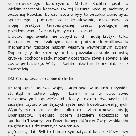
średniowiecznego katolicyzmu. Michał Bachtin pisał o
wielkim znaczeniu karnawału w tej kulturze. Według Bachtina, a
wcześniej Rabelais, bardzo istotne były te wszelkie cienie życia
społecznego – publiczne sranie, kopulowanie, przekleństwa. W
mojej praktyce terapeutycznej często posługuję się
przekleństwami. Rzecz w tym by nie uciekać od
brudów tego świata, nie odpychać ich miotłą krytyki, tylko
dostrzec w tym szalonym, często podłym skomplikowaniu
mechanizmy rządzące naszym własnym wewnętrznym życiem.
Dopiero gdy dostrzeżemy to bez pozwalania sobie na ostrą
krytykę i pochopne sądy, możemy dostrzec w gównie gówno, a nie
coś odpychającego. W życiu światło nieustannie przeplata się z
ciemnością.
DM: Co zaprowadziło ciebie do Indii?
JL: Mój ojciec podczas wojny stacjonował w Indiach. Przywiózł
stamtąd mnóstwo zdjęć i karmił mnie w dzieciństwie
niesamowitymi opowieściami. Kiedy miałem dwanaście lat,
zacząłem czytać o tamtejszych systemach filozoficzno-religijnych.
Wypożyczyłem ze szkolnej biblioteki czterotomową edycję
Upaniszadów. Niedługo potem zacząłem uczęszczać na
spotkania Towarzystwa Teozoficznego, które w Glasgow składało
się głównie z ludzi starszych ode mnie o
pięćdziesiąt lat. Byli to bardzo sympatyczni ludzie, którzy przy