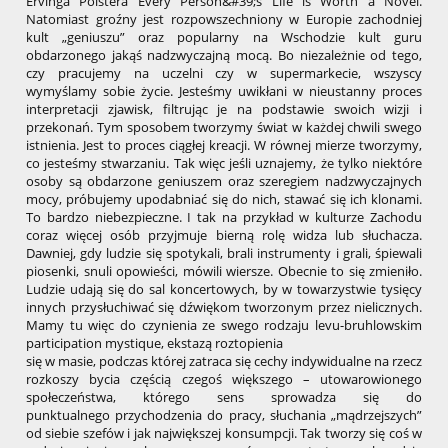
Ervinga Polstera Every Person&#39;s Life is Worth a Novel.
Natomiast groźny jest rozpowszechniony w Europie zachodniej
kult „geniuszu” oraz popularny na Wschodzie kult guru
obdarzonego jakąś nadzwyczajną mocą. Bo niezależnie od tego,
czy pracujemy na uczelni czy w supermarkecie, wszyscy
wymyślamy sobie życie. Jesteśmy uwikłani w nieustanny proces
interpretacji zjawisk, filtrując je na podstawie swoich wizji i
przekonań. Tym sposobem tworzymy świat w każdej chwili swego
istnienia. Jest to proces ciągłej kreacji. W równej mierze tworzymy,
co jesteśmy stwarzaniu. Tak więc jeśli uznajemy, że tylko niektóre
osoby są obdarzone geniuszem oraz szeregiem nadzwyczajnych
mocy, próbujemy upodabniać się do nich, stawać się ich klonami.
To bardzo niebezpieczne. I tak na przykład w kulturze Zachodu
coraz więcej osób przyjmuje bierną rolę widza lub słuchacza.
Dawniej, gdy ludzie się spotykali, brali instrumenty i grali, śpiewali
piosenki, snuli opowieści, mówili wiersze. Obecnie to się zmieniło.
Ludzie udają się do sal koncertowych, by w towarzystwie tysięcy
innych przysłuchiwać się dźwiękom tworzonym przez nielicznych.
Mamy tu więc do czynienia ze swego rodzaju levu-bruhlowskim
participation mystique, ekstazą roztopienia
się w masie, podczas której zatraca się cechy indywidualne na rzecz
rozkoszy bycia częścią czegoś większego – utowarowionego
społeczeństwa, którego sens sprowadza się do
punktualnego przychodzenia do pracy, słuchania „mądrzejszych”
od siebie szefów i jak największej konsumpcji. Tak tworzy się coś w