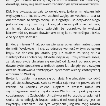
dorastają, zamykają się w swoim zacienionym życiu wewnętrznym.
DM: Nie uważasz, że całe to uwielbienie, jakie w mniejszym lub
większym stopniu, odczuwał Zachód względem Wschodu, cała ta
orientomania, to swego rodzaju kult egzotyki. Bo oczywiście błogo
jest czuć się obcym w obcym kraju, jako że wszystko nas zadziwia,
a nic nie dotyka. Jung twierdził, że poszukiwanie większej
klarowności czy nawet zbawienia w obcej kulturze to ślepa uliczka.
A co ty o tym sądzisz?
JL: Kiedy miałem 17 lat, po raz pierwszy pojechałem autostopem
do Indii. Wydawało mi się, że odnajdę wolność w tym odległym
kraju, ale dopiero po latach, gdy już miałem za sobą studia
z antropologii społecznej i filozofii indyjskiej, uzmysłowiłem sobie,
że tak naprawdę chciałem się uwolnić od Szkocji, porzucić swoje
dawne życie. Spędziłem w Indiach sporo lat, ale gdy po dłuższym
okresie studiowania tamtejszych systemów wiedzy ezoterycznej
wróciłem do Wielkiej
Brytanii, musiałem na nowo się odnaleźć. Nie wiedziałem co robić
ani jak się zachowywać. Cała ta wiedza tajemna nie pozwalała mi
zarobić na kawałek chleba. Dopiero z czasem udało mi
się zintegrować wiedzę uzyskana na Wschodzie z praktyką życia
codziennego na Zachodzie. Umożliwiła mi to psychoterapia. Jeśli
szuka się w odległych krajach ucieczki od swojej kultury, jest to
zwyczajny eskapizm. Pod tym względem Jung ma rację. Można