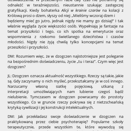
odnaleźć w teraźniejszości, nieustannie szukając zastępczej
gratyfikacji. Kiedy bohaterka
Alicji w krainie czarów
na kolacji z
Królową prosi o dżem, słyszy od niej: „Mieliśmy wczoraj dżem i
będziemy mieć go jutro, jednak nigdy nie mamy go dzisiaj!” I tak
właśnie wygląda życie większości osób. Wypełniają je fantazje na
temat przyszłości i tego, co ich spotka na emeryturze oraz
wspomnienia z rzekomo świetlanego dzieciństwa i czasów
młodości. Nigdy nie żyją chwilą tylko koncepcjami na temat
przeszłości i przyszłości.
DM: Rozumiem więc, że w dzogczen najistotniejsze jest poleganie
na bezpośrednim doświadczeniu, życie „tu i teraz”. Czym więc jest
dzogczen?
JL: Dzogczen oznacza aktualność wszystkiego. Rzeczy są takie, jakie
są. Gdy zaczynamy o nich myśleć, przekształcamy je w coś innego.
Narzucamy własną siatkę pojęciową, utkaną z
interpretacji umożliwiających nam lubienie czegoś bądź
nielubienie. Tymczasem w dzogczen powracamy do prostoty
wszystkiego. Co w gruncie rzeczy pokrywa się z nietzscheańską
krytyką cywilizacji i jej konstrukcji intelektualnych.
DM: Jak przekładasz swoje doświadczenie w dzogczen na
praktykowaną przez ciebie psychoterapię? Popularne szkoły
terapeutycznie, przede wszystkim te, które wywodzą się