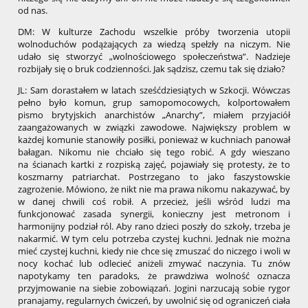
od nas.
DM: W kulturze Zachodu wszelkie próby tworzenia utopii
wolnoduchów podążających za wiedzą spełzły na niczym. Nie
udało się stworzyć „wolnościowego społeczeństwa”. Nadzieje
rozbijały się o bruk codzienności. Jak sądzisz, czemu tak się działo?
JL: Sam dorastałem w latach sześćdziesiątych w Szkocji. Wówczas
pełno było komun, grup samopomocowych, kolportowałem
pismo brytyjskich anarchistów „Anarchy”, miałem przyjaciół
zaangażowanych w związki zawodowe. Największy problem w
każdej komunie stanowiły posiłki, ponieważ w kuchniach panował
bałagan. Nikomu nie chciało się tego robić. A gdy wieszano
na ścianach kartki z rozpiską zajęć, pojawiały się protesty, że to
koszmarny patriarchat. Postrzegano to jako faszystowskie
zagrożenie. Mówiono, że nikt nie ma prawa nikomu nakazywać, by
w danej chwili coś robił. A przecież, jeśli wśród ludzi ma
funkcjonować zasada synergii, konieczny jest metronom i
harmonijny podział ról. Aby rano dzieci poszły do szkoły, trzeba je
nakarmić. W tym celu potrzeba czystej kuchni. Jednak nie można
mieć czystej kuchni, kiedy nie chce się zmuszać do niczego i woli w
nocy kochać lub odlecieć aniżeli zmywać naczynia. Tu znów
napotykamy ten paradoks, że prawdziwa wolność oznacza
przyjmowanie na siebie zobowiązań. Jogini narzucają sobie rygor
pranajamy, regularnych ćwiczeń, by uwolnić się od ograniczeń ciała