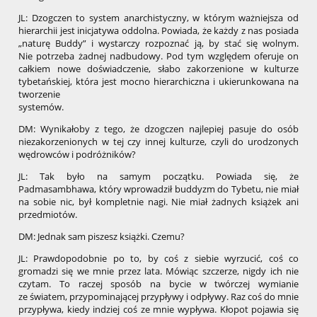
JL: Dzogczen to system anarchistyczny, w którym ważniejsza od
hierarchii jest inicjatywa oddolna. Powiada, że każdy z nas posiada
„naturę Buddy” i wystarczy rozpoznać ją, by stać się wolnym.
Nie potrzeba żadnej nadbudowy. Pod tym względem oferuje on
całkiem nowe doświadczenie, słabo zakorzenione w kulturze
tybetańskiej, która jest mocno hierarchiczna i ukierunkowana na
tworzenie
systemów.
DM: Wynikałoby z tego, że dzogczen najlepiej pasuje do osób
niezakorzenionych w tej czy innej kulturze, czyli do urodzonych
wędrowców i podróżników?
JL: Tak było na samym początku. Powiada się, że
Padmasambhawa, który wprowadził buddyzm do Tybetu, nie miał
na sobie nic, był kompletnie nagi. Nie miał żadnych książek ani
przedmiotów.
DM: Jednak sam piszesz książki. Czemu?
JL: Prawdopodobnie po to, by coś z siebie wyrzucić, coś co
gromadzi się we mnie przez lata. Mówiąc szczerze, nigdy ich nie
czytam. To raczej sposób na bycie w twórczej wymianie
ze światem, przypominającej przypływy i odpływy. Raz coś do mnie
przypływa, kiedy indziej coś ze mnie wypływa. Kłopot pojawia się