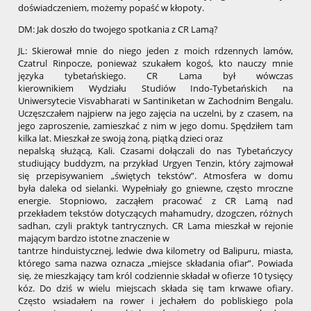
doświadczeniem, możemy popaść w kłopoty.
DM: Jak doszło do twojego spotkania z CR Lamą?
JL: Skierował mnie do niego jeden z moich rdzennych lamów,
Czatrul Rinpocze, ponieważ szukałem kogoś, kto nauczy mnie
języka tybetańskiego. CR Lama był wówczas
kierownikiem Wydziału Studiów Indo-Tybetańskich na
Uniwersytecie Visvabharati w Santiniketan w Zachodnim Bengalu.
Uczęszczałem najpierw na jego zajęcia na uczelni, by z czasem, na
jego zaproszenie, zamieszkać z nim w jego domu. Spędziłem tam
kilka lat. Mieszkał ze swoją żoną, piątką dzieci oraz
nepalską służącą, Kali. Czasami dołączali do nas Tybetańczycy
studiujący buddyzm, na przykład Urgyen Tenzin, który zajmował
się przepisywaniem „świętych tekstów”. Atmosfera w domu
była daleka od sielanki. Wypełniały go gniewne, często mroczne
energie. Stopniowo, zacząłem pracować z CR Lamą nad
przekładem tekstów dotyczących mahamudry, dzogczen, różnych
sadhan, czyli praktyk tantrycznych. CR Lama mieszkał w rejonie
mającym bardzo istotne znaczenie w
tantrze hinduistycznej, ledwie dwa kilometry od Balipuru, miasta,
którego sama nazwa oznacza „miejsce składania ofiar”. Powiada
się, że mieszkający tam król codziennie składał w ofierze 10 tysięcy
kóz. Do dziś w wielu miejscach składa się tam krwawe ofiary.
Często wsiadałem na rower i jechałem do pobliskiego pola