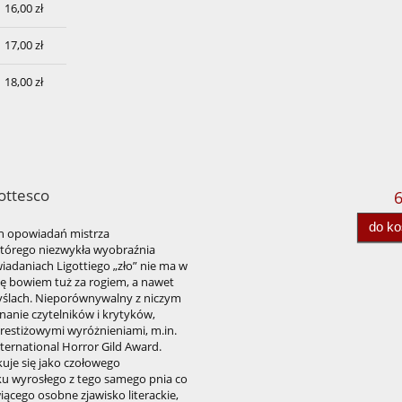
16,00 zł
17,00 zł
18,00 zł
ottesco
6
do k
ch opowiadań mistrza
tórego niezwykła wyobraźnia
iadaniach Ligottiego „zło” nie ma w
ię bowiem tuż za rogiem, a nawet
 myślach. Nieporównywalny z niczym
nanie czytelników i krytyków,
prestiżowymi wyróżnieniami, m.in.
ternational Horror Gild Award.
uje się jako czołowego
nku wyrosłego z tego samego pnia co
iącego osobne zjawisko literackie,