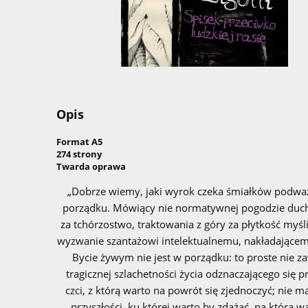
Opis
Format A5
274 strony
Twarda oprawa
„Dobrze wiemy, jaki wyrok czeka śmiałków podważ
porządku. Mówiący nie normatywnej pogodzie ducha
za tchórzostwo, traktowania z góry za płytkość myśli
wyzwanie szantażowi intelektualnemu, nakładającemu 
Bycie żywym nie jest w porządku: to proste nie z
tragicznej szlachetności życia odznaczającego się 
czci, z którą warto na powrót się zjednoczyć; nie m
przyszłości, ku której warto by zdążać, na którą w