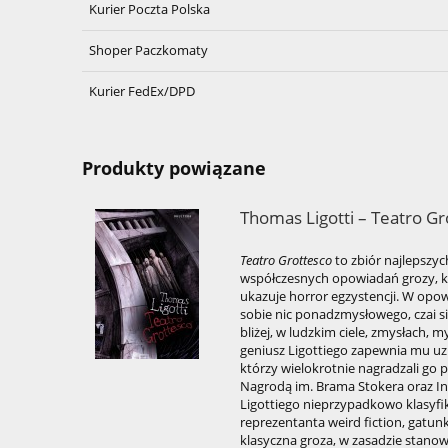
Kurier Poczta Polska
Shoper Paczkomaty
Kurier FedEx/DPD
Produkty powiązane
Thomas Ligotti – Teatro Gr
Teatro Grottesco
to zbiór najlepszy
współczesnych opowiadań grozy, k
ukazuje horror egzystencji. W opow
sobie nic ponadzmysłowego, czai s
bliżej, w ludzkim ciele, zmysłach,
geniusz Ligottiego zapewnia mu uz
którzy wielokrotnie nagradzali go 
Nagrodą im. Brama Stokera oraz In
Ligottiego nieprzypadkowo klasyfik
reprezentanta weird fiction, gatu
klasyczna groza, w zasadzie stanow