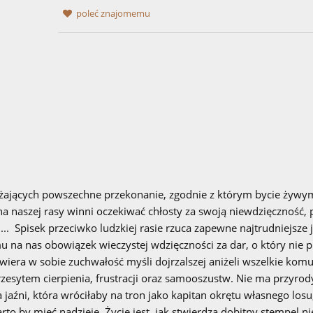
poleć znajomemu
ających powszechne przekonanie, zgodnie z którym bycie żywym
 naszej rasy winni oczekiwać chłosty za swoją niewdzięczność, 
... Spisek przeciwko ludzkiej rasie rzuca zapewne najtrudniejsze 
na nas obowiązek wieczystej wdzięczności za dar, o który nie p
awiera w sobie zuchwałość myśli dojrzalszej aniżeli wszelkie kom
przesytem cierpienia, frustracji oraz samooszustw. Nie ma przyrod
a jaźni, która wróciłaby na tron jako kapitan okrętu własnego losu
arto by mieć nadzieję. Życie jest, jak stwierdza dobitny stempel n