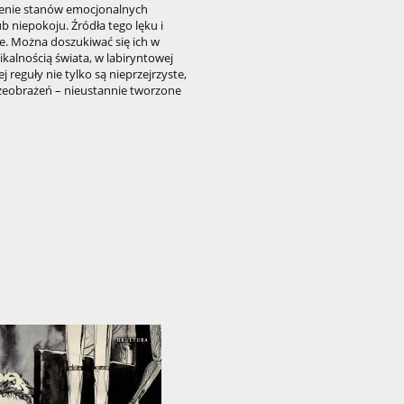
cienie stanów emocjonalnych
b niepokoju. Źródła tego lęku i
ne. Można doszukiwać się ich w
kalnością świata, w labiryntowej
j reguły nie tylko są nieprzejrzyste,
rzeobrażeń – nieustannie tworzone