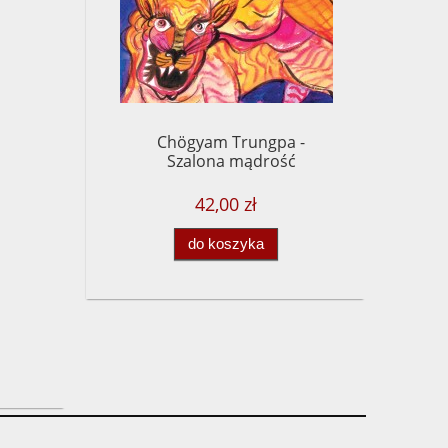
Chögyam Trungpa -
Szalona mądrość
42,00 zł
do koszyka