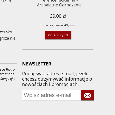
Terence McKenna -
Archaiczne Odrodzenie
39,00 zł
Cena regularna:
49,00 zł
Szeroko
do koszyka
groza nie
NEWSLETTER
lsce
Teatro
Podaj swój adres e-mail, jeżeli
ernational
chcesz otrzymywać informacje o
w
Songs of a
nowościach i promocjach.