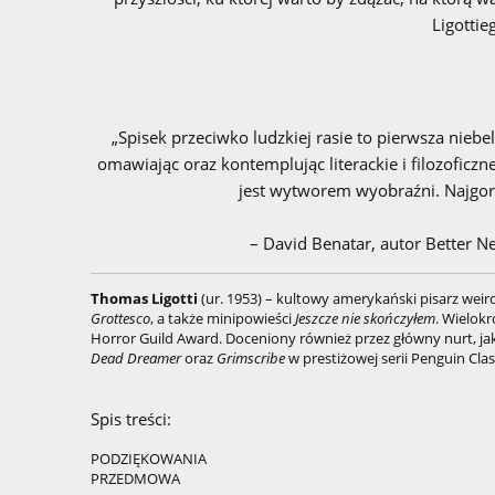
Ligottie
„Spisek przeciwko ludzkiej rasie to pierwsza nieb
omawiając oraz kontemplując literackie i filozoficz
jest wytworem wyobraźni. Najgors
– David Benatar, autor Better N
Thomas Ligotti
(ur. 1953) – kultowy amerykański pisarz weir
Grottesco
, a także minipowieści
Jeszcze nie skończyłem
. Wielok
Horror Guild Award. Doceniony również przez główny nurt, ja
Dead Dreamer
oraz
Grimscribe
w prestiżowej serii Penguin Clas
Spis treści:
PODZIĘKOWANIA
PRZEDMOWA