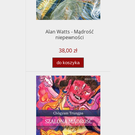
Alan Watts - Mądrość
niepewności
38,00 zł
do koszyka