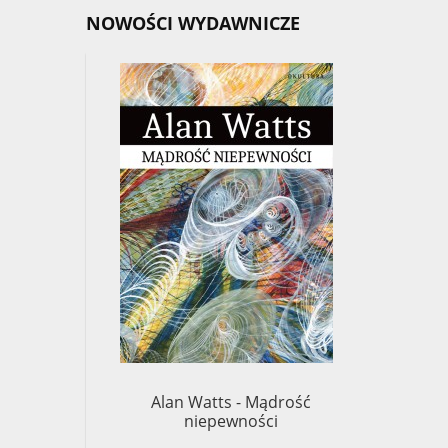
NOWOŚCI WYDAWNICZE
Alan Watts - Mądrość
Chögy
niepewności