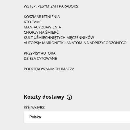
WSTĘP. PESYMIZM I PARADOKS
KOSZMAR ISTNIENIA
KTO TAM?
MANIACY ZBAWIENIA
CHORZY NA ŚMIERĆ
KULT UŚMIECHNIĘTYCH MĘCZENNIKÓW
AUTOPSJA MARIONETKI: ANATOMIA NADPRZYRODZONEGO
PRZYPISY AUTORA
DZIEŁA CYTOWANE
PODZIĘKOWANIA TŁUMACZA
Koszty dostawy
Kraj wysyłki:
Cena nie zawiera ewentualnyc
kosztów płatności