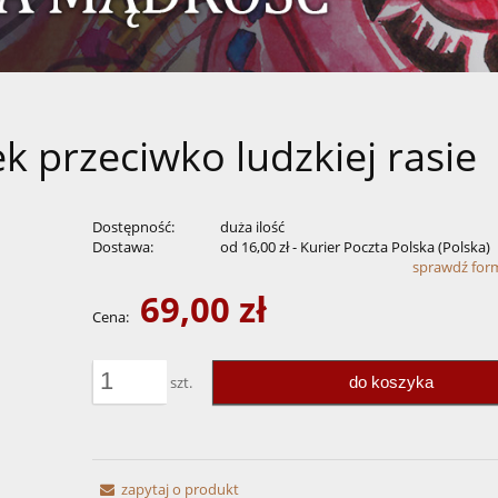
k przeciwko ludzkiej rasie
Dostępność:
duża ilość
Dostawa:
od 16,00 zł
- Kurier Poczta Polska
(Polska)
sprawdź for
69,00 zł
Cena nie zawiera ewentualnych kosztów
Cena:
płatności
do koszyka
szt.
zapytaj o produkt