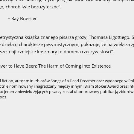
go, chorobliwie bezużyteczne”.
– Ray Brassier
eletrystyczna książka znanego pisarza grozy, Thomasa Ligottiego. 
ne dzieła o charakterze pesymistycznym, pokazuje, że największa z
ze, najliczniejsze koszmary to domena rzeczywistości”.
ever to Have Been: The Harm of Coming into Existence
d fiction, autor m.in. zbiorów Songs of a Dead Dreamer oraz wydanego w Po
rotnie nominowany i nagradzany między innymi Bram Stoker Award oraz Int
ko jeden z niewielu żyjących pisarzy został uhonorowany publikacją zbioró
sics.