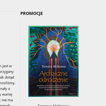
PROMOCJE
 jest w
przygany
jak dotąd
rosiliśmy.
unały o
y wartej
; nie ma
iezgody