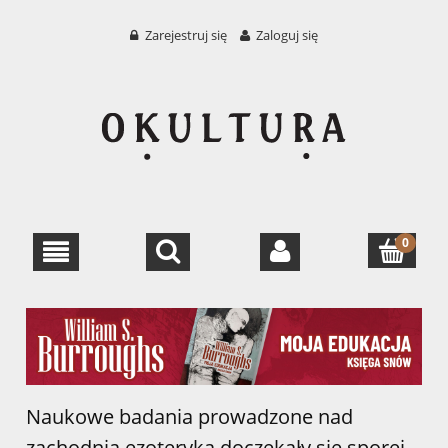
Zarejestruj się
Zaloguj się
Naukowe badania prowadzone nad
zachodnią ezoteryką doczekały się sporej