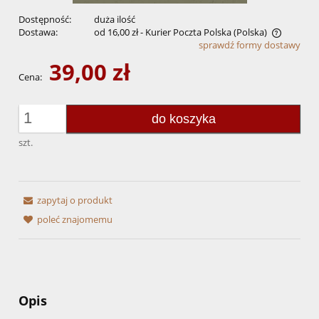
Dostępność:
duża ilość
Dostawa:
od 16,00 zł
- Kurier Poczta Polska
(Polska)
sprawdź formy dostawy
Cena nie zawiera ewentualnych kosztów płatności
39,00 zł
Cena:
do koszyka
szt.
zapytaj o produkt
poleć znajomemu
Opis