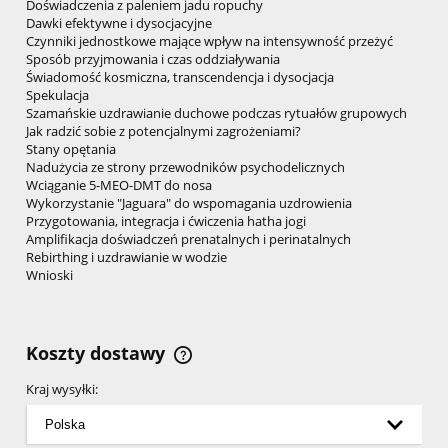
Doświadczenia z paleniem jadu ropuchy
Dawki efektywne i dysocjacyjne
Czynniki jednostkowe mające wpływ na intensywność przeżyć
Sposób przyjmowania i czas oddziaływania
Świadomość kosmiczna, transcendencja i dysocjacja
Spekulacja
Szamańskie uzdrawianie duchowe podczas rytuałów grupowych
Jak radzić sobie z potencjalnymi zagrożeniami?
Stany opętania
Nadużycia ze strony przewodników psychodelicznych
Wciąganie 5-MEO-DMT do nosa
Wykorzystanie "Jaguara" do wspomagania uzdrowienia
Przygotowania, integracja i ćwiczenia hatha jogi
Amplifikacja doświadczeń prenatalnych i perinatalnych
Rebirthing i uzdrawianie w wodzie
Wnioski
Koszty dostawy
Cena nie zawiera ewentualnych kosztów płatności
Kraj wysyłki: