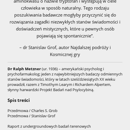
aminokwasu o nazwie tryptofan i występują w ciele
człowieka w sposób naturalny. Tego rodzaju
poszukiwania badawcze mogłyby przyczynić się do
rozwiązania zagadki niezwykłych stanów świadomości i
doświadczeń mistycznych, które u pewnych osób
pojawiają się spontanicznie”.
– dr Stanislav Grof, autor Najdalszej podróży i
Kosmicznej gry
Dr Ralph Metzner
(ur. 1936) – amerykański psycholog i
prychofarmakolog; jeden z najwybitniejszych badaczy odmiennych
stanów świadomości, który w latach sześćdziesiątych XX wieku
prowadził, razem z Timothym Learym i Richardem Alpertem,
słynny harwardzki Projekt Badań nad Psylocybiną.
Spis treści
Przedmowa / Charles S. Grob
Przedmowa / Stanislav Grof
Raport z undergroundowych badań terenowych