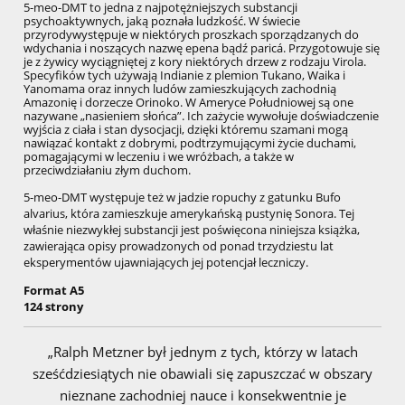
5-meo-DMT to jedna z najpotężniejszych substancji
psychoaktywnych, jaką poznała ludzkość. W świecie
przyrodywystępuje w niektórych proszkach sporządzanych do
wdychania i noszących nazwę epena bądź paricá. Przygotowuje się
je z żywicy wyciągniętej z kory niektórych drzew z rodzaju Virola.
Specyfików tych używają Indianie z plemion Tukano, Waika i
Yanomama oraz innych ludów zamieszkujących zachodnią
Amazonię i dorzecze Orinoko. W Ameryce Południowej są one
nazywane „nasieniem słońca”. Ich zażycie wywołuje doświadczenie
wyjścia z ciała i stan dysocjacji, dzięki któremu szamani mogą
nawiązać kontakt z dobrymi, podtrzymującymi życie duchami,
pomagającymi w leczeniu i we wróżbach, a także w
przeciwdziałaniu złym duchom.
5-meo-DMT występuje też w jadzie ropuchy z gatunku Bufo
alvarius, która zamieszkuje amerykańską pustynię Sonora. Tej
właśnie niezwykłej substancji jest poświęcona niniejsza książka,
zawierająca opisy prowadzonych od ponad trzydziestu lat
eksperymentów ujawniających jej potencjał leczniczy.
Format A5
124 strony
„Ralph Metzner był jednym z tych, którzy w latach
sześćdziesiątych nie obawiali się zapuszczać w obszary
nieznane zachodniej nauce i konsekwentnie je