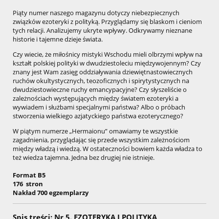
Piąty numer naszego magazynu dotyczy niebezpiecznych
związków ezoteryki z polityką. Przyglądamy się blaskom i cieniom
tych relacji. Analizujemy ukryte wpływy. Odkrywamy nieznane
historie i tajemne dzieje świata.
Czy wiecie, że miłośnicy mistyki Wschodu mieli olbrzymi wpływ na
kształt polskiej polityki w dwudziestoleciu międzywojennym? Czy
znany jest Wam zasięg oddziaływania dziewiętnastowiecznych
ruchów okultystycznych, teozoficznych i spirytystycznych na
dwudziestowieczne ruchy emancypacyjne? Czy słyszeliście o
zależnościach występujących między światem ezoteryki a
wywiadem i służbami specjalnymi państwa? Albo o próbach
stworzenia wielkiego azjatyckiego państwa ezoterycznego?
W piątym numerze „Hermaionu” omawiamy te wszystkie
zagadnienia, przyglądając się przede wszystkim zależnościom
między władzą i wiedzą. W ostateczności bowiem każda władza to
też wiedza tajemna. Jedna bez drugiej nie istnieje.
Format B5
176 stron
Nakład 700 egzemplarzy
Spis treści: Nr 5. EZOTERYKA I POLITYKA