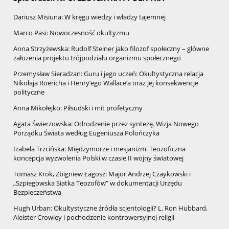
Dariusz Misiuna: W kręgu wiedzy i władzy tajemnej
Marco Pasi: Nowoczesność okultyzmu
Anna Strzyżewska: Rudolf Steiner jako filozof społeczny – główne
założenia projektu trójpodziału organizmu społecznego
Przemysław Sieradzan: Guru i jego uczeń: Okultystyczna relacja
Nikołaja Roericha i Henry’ego Wallace’a oraz jej konsekwencje
polityczne
Anna Mikołejko: Piłsudski i mit profetyczny
Agata Świerzowska: Odrodzenie przez syntezę. Wizja Nowego
Porządku Świata według Eugeniusza Polończyka
Izabela Trzcińska: Międzymorze i mesjanizm. Teozoficzna
koncepcja wyzwolenia Polski w czasie II wojny światowej
Tomasz Krok, Zbigniew Łagosz: Major Andrzej Czaykowski i
„Szpiegowska Siatka Teozofów” w dokumentacji Urzędu
Bezpieczeństwa
Hugh Urban: Okultystyczne źródła scjentologii? L. Ron Hubbard,
Aleister Crowley i pochodzenie kontrowersyjnej religii