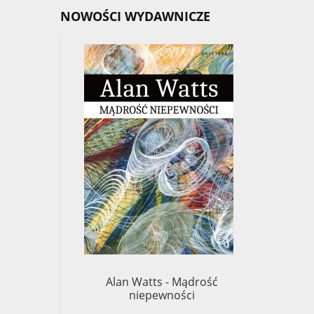
NOWOŚCI WYDAWNICZE
Alan Watts - Mądrość
Chögy
niepewności