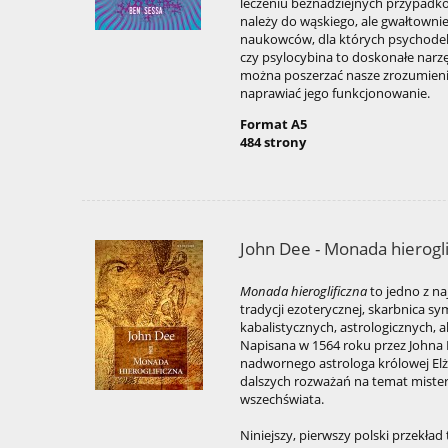
leczeniu beznadziejnych przypadk
należy do wąskiego, ale gwałtownie
naukowców, dla których psychodel
czy psylocybina to doskonałe nar
można poszerzać nasze zrozumienie
naprawiać jego funkcjonowanie.
Format A5
484 strony
John Dee - Monada hierogli
Monada hieroglificzna
to jedno z na
tradycji ezoterycznej, skarbnica 
kabalistycznych, astrologicznych, 
Napisana w 1564 roku przez Johna
nadwornego astrologa królowej Elżb
dalszych rozważań na temat mistern
wszechświata.
Niniejszy, pierwszy polski przekład