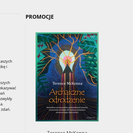
PROMOCJE
naszych
kę i
jszych
zekazywać
zeń
ezwykły
a.
h zdań.