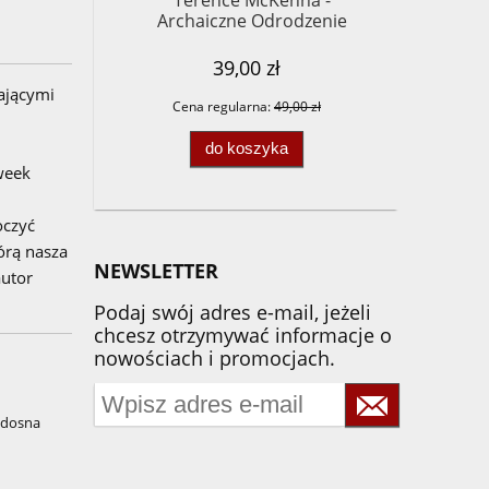
Terence McKenna -
Archaiczne Odrodzenie
39,00 zł
ającymi
Cena regularna:
49,00 zł
do koszyka
week
oczyć
órą nasza
NEWSLETTER
autor
Podaj swój adres e-mail, jeżeli
chcesz otrzymywać informacje o
nowościach i promocjach.
adosna