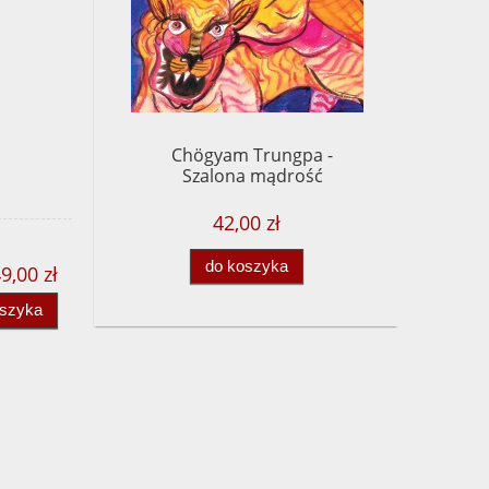
Chögyam Trungpa -
Szalona mądrość
42,00 zł
do koszyka
9,00 zł
oszyka