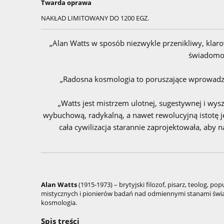
Twarda oprawa
NAKŁAD LIMITOWANY DO 1200 EGZ.
„Alan Watts w sposób niezwykle przenikliwy, klar
świadomoś
„Radosna kosmologia to poruszające wprowadz
„Watts jest mistrzem ulotnej, sugestywnej i wyszu
wybuchową, radykalną, a nawet rewolucyjną istotę je
cała cywilizacja starannie zaprojektowała, aby na
Alan Watts
(1915-1973) – brytyjski filozof, pisarz, teolog, 
mistycznych i pionierów badań nad odmiennymi stanami świa
kosmologia.
Spis treści