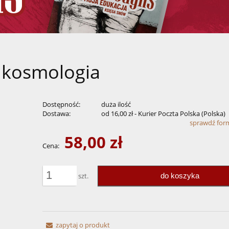
 kosmologia
Dostępność:
duża ilość
Dostawa:
od 16,00 zł
- Kurier Poczta Polska
(Polska)
sprawdź for
58,00 zł
Cena nie zawiera ewentualnych kosztów
Cena:
płatności
do koszyka
szt.
zapytaj o produkt