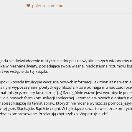
poleć znajomemu
egląda się doświadczenie mistyczne jednego z najwybitniejszych wizjonerów 
nika w nieznane światy, posiadające swoją własną, niedostępną rozumowi logi
rt we wstępie do tej książki:
epoki. Posiada intuicyjne wyczucie nowych informacji, jak również najważnie
balnym wyposażeniem poetyckiego filozofa, które pomaga mu nauczać i pr
emat mistycyzmu ery kosmicznej. [...] Szczególnie ważne jest wydobycie prze
ji dla nowych form komunikacji społecznej. Trzymacie w swoich dłoniach ni
apisać książkę na temat spraw, których nie można wyrazić za pomocą język
 tej grze. Słuchajcie. Bądźcie czujni. W tej książce zawarto wiele znakomityc
Są zbyt skompresowane. Przelatują zbyt szybko. Wypatrujcie ich”.