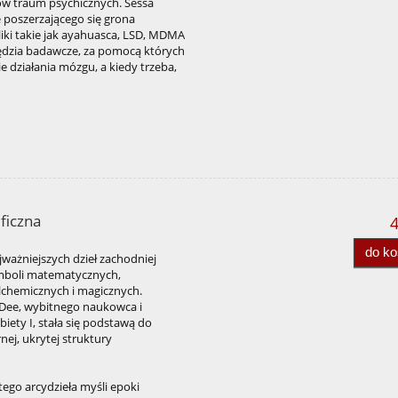
ów traum psychicznych. Sessa
 poszerzającego się grona
iki takie jak ayahuasca, LSD, MDMA
zędzia badawcze, za pomocą których
 działania mózgu, a kiedy trzeba,
ficzna
4
do k
jważniejszych dzieł zachodniej
symboli matematycznych,
alchemicznych i magicznych.
 Dee, wybitnego naukowca i
iety I, stała się podstawą do
ej, ukrytej struktury
 tego arcydzieła myśli epoki