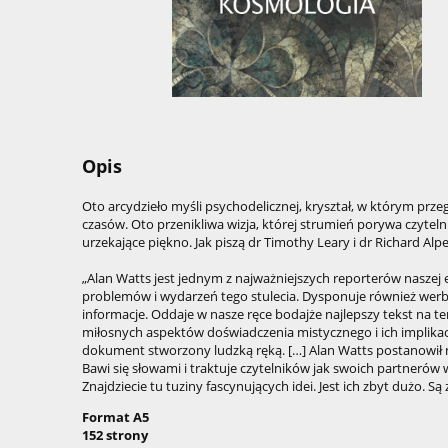
Opis
Oto arcydzieło myśli psychodelicznej, kryształ, w którym prz
czasów. Oto przenikliwa wizja, której strumień porywa czytel
urzekające piękno. Jak piszą dr Timothy Leary i dr Richard Alpe
„Alan Watts jest jednym z najważniejszych reporterów naszej 
problemów i wydarzeń tego stulecia. Dysponuje również wer
informacje. Oddaje w nasze ręce bodajże najlepszy tekst na t
miłosnych aspektów doświadczenia mistycznego i ich implikac
dokument stworzony ludzką ręką. […] Alan Watts postanowił n
Bawi się słowami i traktuje czytelników jak swoich partnerów w
Znajdziecie tu tuziny fascynujących idei. Jest ich zbyt dużo. 
Format A5
152 strony