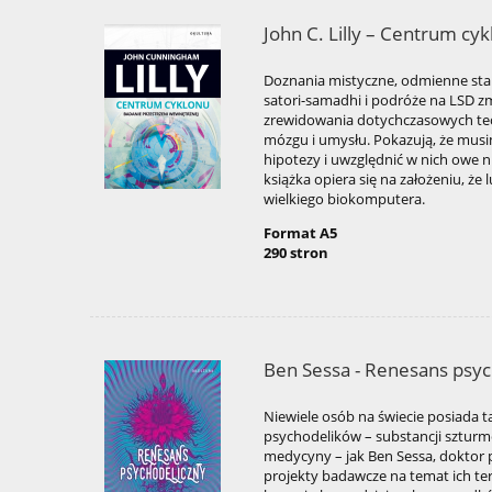
John C. Lilly – Centrum cy
Doznania mistyczne, odmienne sta
satori-samadhi i podróże na LSD 
zrewidowania dotychczasowych teo
mózgu i umysłu. Pokazują, że mus
hipotezy i uwzględnić w nich owe n
książka opiera się na założeniu, że
wielkiego biokomputera.
Format A5
290 stron
Ben Sessa - Renesans psyc
Niewiele osób na świecie posiada t
psychodelików – substancji szturm
medycyny – jak Ben Sessa, doktor p
projekty badawcze na temat ich t