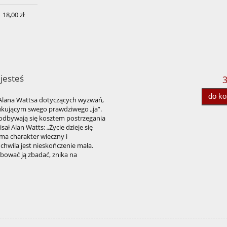
18,00 zł
 jesteś
3
do k
m Alana Wattsa dotyczących wyzwań,
zukującym swego prawdziwego „ja”.
 odbywają się kosztem postrzegania
isał Alan Watts: „Życie dzieje się
j ma charakter wieczny i
chwila jest nieskończenie mała.
óbować ją zbadać, znika na