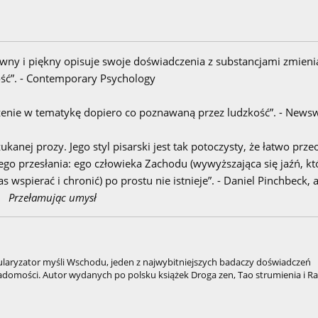
owny i piękny opisuje swoje doświadczenia z substancjami zmieni
ć”. - Contemporary Psychology
enie w tematykę dopiero co poznawaną przez ludzkość”. - News
kanej prozy. Jego styl pisarski jest tak potoczysty, że łatwo prze
go przesłania: ego człowieka Zachodu (wywyższająca się jaźń, kt
s wspierać i chronić) po prostu nie istnieje”. - Daniel Pinchbeck, 
Przełamując umysł
popularyzator myśli Wschodu, jeden z najwybitniejszych badaczy doświadczeń
domości. Autor wydanych po polsku książek Droga zen, Tao strumienia i R