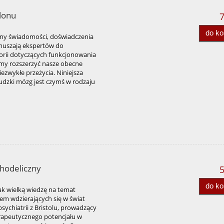
klonu
7
do k
ny świadomości, doświadczenia
zmuszają ekspertów do
rii dotyczących funkcjonowania
imy rozszerzyć nasze obecne
iezwykłe przeżycia. Niniejsza
 ludzki mózg jest czymś w rodzaju
hodeliczny
5
do k
ak wielką wiedzę na temat
em wdzierających się w świat
sychiatrii z Bristolu, prowadzący
erapeutycznego potencjału w