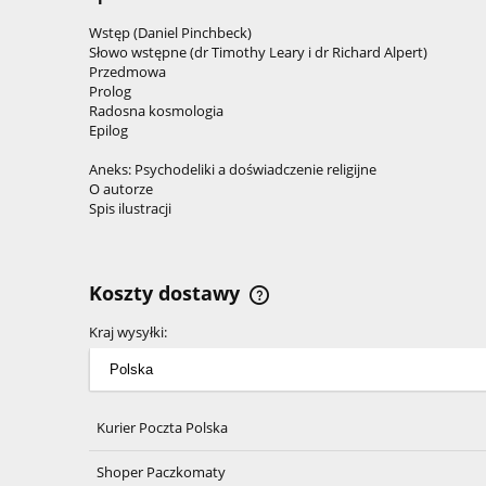
Wstęp (Daniel Pinchbeck)
Słowo wstępne (dr Timothy Leary i dr Richard Alpert)
Przedmowa
Prolog
Radosna kosmologia
Epilog
Aneks: Psychodeliki a doświadczenie religijne
O autorze
Spis ilustracji
Koszty dostawy
Kraj wysyłki:
Cena nie zawiera ewentualnyc
kosztów płatności
Kurier Poczta Polska
Shoper Paczkomaty