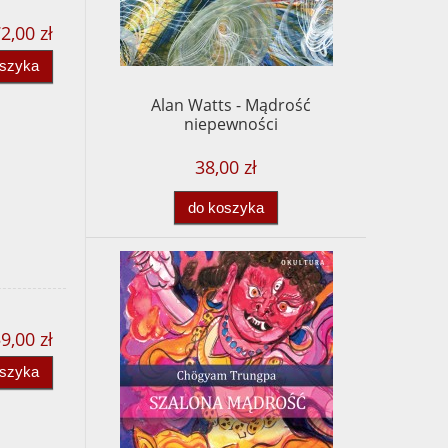
2,00 zł
oszyka
Alan Watts - Mądrość
niepewności
38,00 zł
do koszyka
9,00 zł
oszyka