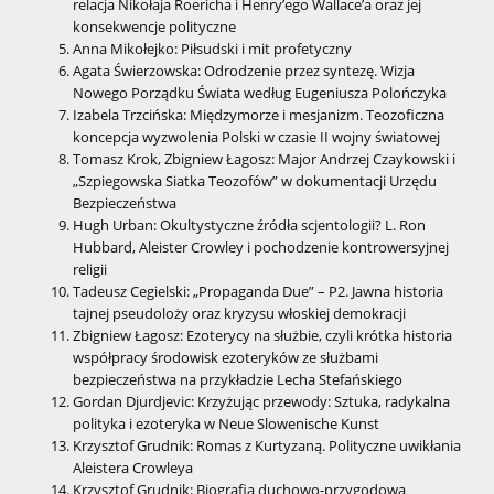
relacja Nikołaja Roericha i Henry’ego Wallace’a oraz jej
konsekwencje polityczne
Anna Mikołejko: Piłsudski i mit profetyczny
Agata Świerzowska: Odrodzenie przez syntezę. Wizja
Nowego Porządku Świata według Eugeniusza Polończyka
Izabela Trzcińska: Międzymorze i mesjanizm. Teozoficzna
koncepcja wyzwolenia Polski w czasie II wojny światowej
Tomasz Krok, Zbigniew Łagosz: Major Andrzej Czaykowski i
„Szpiegowska Siatka Teozofów” w dokumentacji Urzędu
Bezpieczeństwa
Hugh Urban: Okultystyczne źródła scjentologii? L. Ron
Hubbard, Aleister Crowley i pochodzenie kontrowersyjnej
religii
Tadeusz Cegielski: „Propaganda Due” – P2. Jawna historia
tajnej pseudoloży oraz kryzysu włoskiej demokracji
Zbigniew Łagosz: Ezoterycy na służbie, czyli krótka historia
współpracy środowisk ezoteryków ze służbami
bezpieczeństwa na przykładzie Lecha Stefańskiego
Gordan Djurdjevic: Krzyżując przewody: Sztuka, radykalna
polityka i ezoteryka w Neue Slowenische Kunst
Krzysztof Grudnik: Romas z Kurtyzaną. Polityczne uwikłania
Aleistera Crowleya
Krzysztof Grudnik: Biografia duchowo-przygodowa