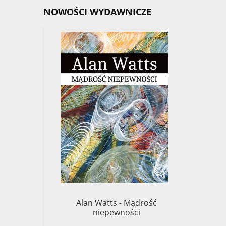
NOWOŚCI WYDAWNICZE
Alan Watts - Mądrość
Chögy
niepewności