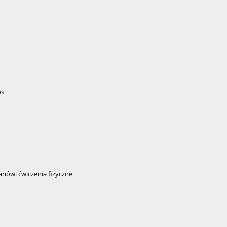
os
anów: ćwiczenia fizyczne