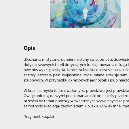
Opis
„Doznania mistyczne, odmienne stany świadomości, doświadc
dotychczasowych teorii dotyczących funkcjonowania mózgu i 
owe niezwykłe przeżycia. Niniejsza książka opiera się na zało
zostały jeszcze w pełni wyjaśnione i zrozumiane. Brakuje n
grupowych. W przypadku określonych jednostek i grup niektó
W krainie umysłu to, co uważamy za prawdziwe, jest prawdziw
Owe granice są dalszymi przekonaniami, które należy przekrocz
przesłań na temat podróży wewnętrznych wywołanych za pomoc
samotnością-izolacją- zamknięciem lub jakiejkolwiek innej me
(fragment książki)