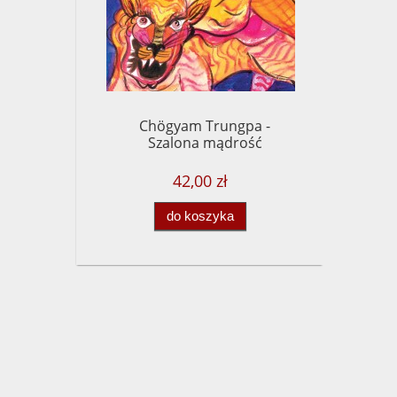
Chögyam Trungpa -
Szalona mądrość
42,00 zł
do koszyka