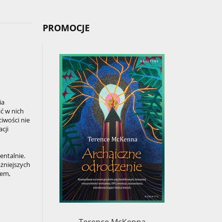
PROMOCJE
ia
ć w nich
ciwości nie
cji
entalnie.
ażniejszych
nem,