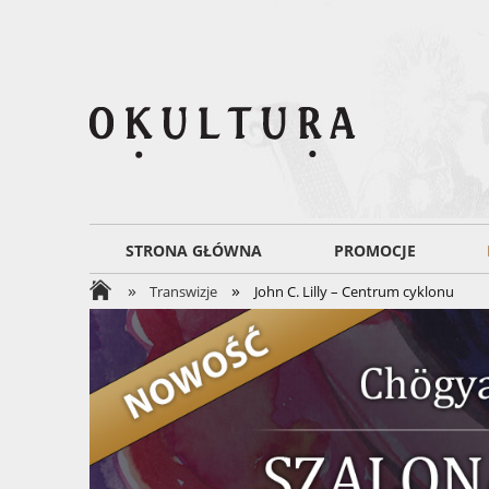
STRONA GŁÓWNA
PROMOCJE
»
»
Transwizje
John C. Lilly – Centrum cyklonu