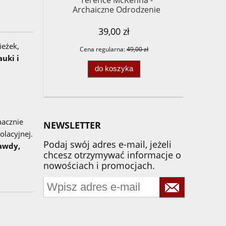
Terence McKenna -
Archaiczne Odrodzenie
39,00 zł
ieżek,
Cena regularna:
49,00 zł
auki i
do koszyka
acznie
NEWSLETTER
olacyjnej.
Podaj swój adres e-mail, jeżeli
awdy,
chcesz otrzymywać informacje o
nowościach i promocjach.