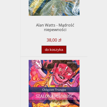
Alan Watts - Mądrość
niepewności
38,00 zł
do koszyka