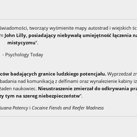
w świadomości, tworzący wyśmienite mapy autostrad i wiejskich śc
nim
John Lilly, posiadający niebywałą umiejętność łączenia n
mistycyzmu
”.
- Psychology Today
ców badających granice ludzkiego potencjału.
Wyprzedzał zn
adania nad komunikacją z delfinami oraz wynalezienie kabiny iz
 żaden naukowiec.
Nieustraszenie zmierzał do odkrywania pr
rzy tym na szereg niebezpieczeństw
”.
juana Potency
i
Cocaine Fiends and Reefer Madness