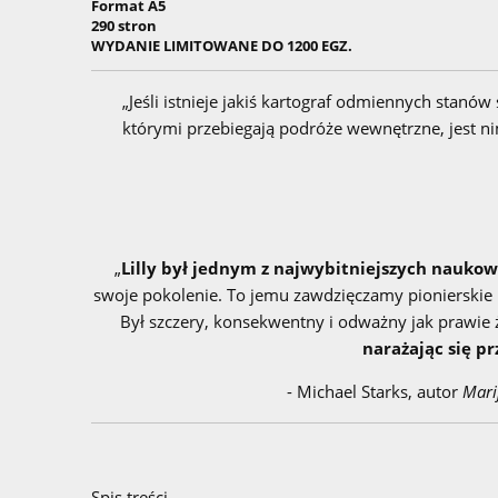
Format A5
290 stron
WYDANIE LIMITOWANE DO 1200 EGZ.
„Jeśli istnieje jakiś kartograf odmiennych stanó
którymi przebiegają podróże wewnętrzne, jest 
„
Lilly był jednym z najwybitniejszych naukow
swoje pokolenie. To jemu zawdzięczamy pionierskie b
Był szczery, konsekwentny i odważny jak prawie
narażając się p
- Michael Starks, autor
Mari
Spis treści