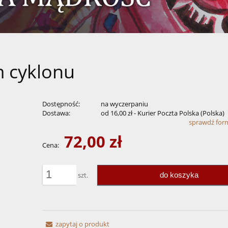
m cyklonu
Dostępność:
na wyczerpaniu
Dostawa:
od 16,00 zł
- Kurier Poczta Polska
(Polska)
sprawdź for
72,00 zł
Cena nie zawiera ewentualnych kosztów
Cena:
płatności
do koszyka
szt.
zapytaj o produkt