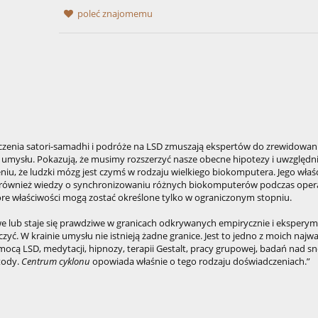
poleć znajomemu
zenia satori-samadhi i podróże na LSD zmuszają ekspertów do zrewidowan
umysłu. Pokazują, że musimy rozszerzyć nasze obecne hipotezy i uwzględni
żeniu, że ludzki mózg jest czymś w rodzaju wielkiego biokomputera. Jego właś
am również wiedzy o synchronizowaniu różnych biokomputerów podczas opera
re właściwości mogą zostać określone tylko w ograniczonym stopniu.
e lub staje się prawdziwe w granicach odkrywanych empirycznie i eksperym
yć. W krainie umysłu nie istnieją żadne granice. Jest to jedno z moich najw
ą LSD, medytacji, hipnozy, terapii Gestalt, pracy grupowej, badań nad s
tody.
Centrum cyklonu
opowiada właśnie o tego rodzaju doświadczeniach.”