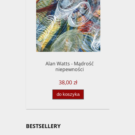
Alan Watts - Mądrość
Chögy
niepewności
38,00 zł
do koszyka
BESTSELLERY