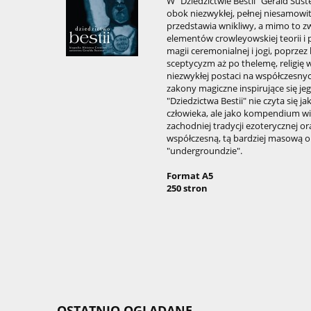
W "Dziedzictwie Bestii" Gerald Suste
obok niezwykłej, pełnej niesamowit
przedstawia wnikliwy, a mimo to z
elementów crowleyowskiej teorii i 
magii ceremonialnej i jogi, poprzez 
sceptycyzm aż po thelemę, religię w
niezwykłej postaci na współczesnyc
zakony magiczne inspirujące się je
"Dziedzictwa Bestii" nie czyta się j
człowieka, ale jako kompendium w
zachodniej tradycji ezoterycznej or
współczesną, tą bardziej masową or
"undergroundzie".
Format A5
250 stron
OSTATNIO OGLĄDANE