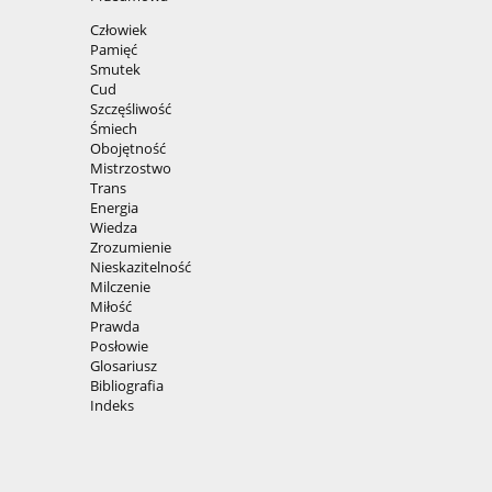
Człowiek
Pamięć
Smutek
Cud
Szczęśliwość
Śmiech
Obojętność
Mistrzostwo
Trans
Energia
Wiedza
Zrozumienie
Nieskazitelność
Milczenie
Miłość
Prawda
Posłowie
Glosariusz
Bibliografia
Indeks