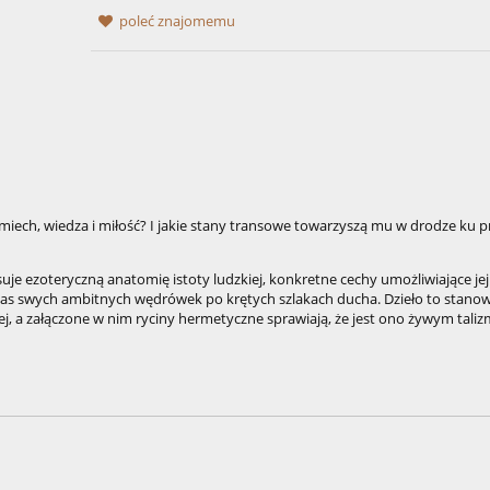
poleć znajomemu
śmiech, wiedza i miłość? I jakie stany transowe towarzyszą mu w drodze ku 
uje ezoteryczną anatomię istoty ludzkiej, konkretne cechy umożliwiające je
as swych ambitnych wędrówek po krętych szlakach ducha. Dzieło to stanow
j, a załączone w nim ryciny hermetyczne sprawiają, że jest ono żywym tal