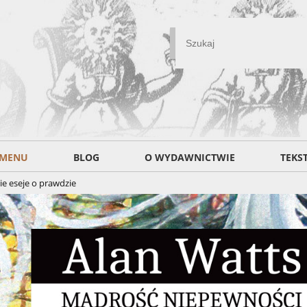
MENU
BLOG
O WYDAWNICTWIE
TEKS
kie eseje o prawdzie