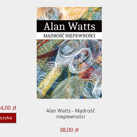
4,00 zł
Alan Watts - Mądrość
niepewności
oszyka
38,00 zł