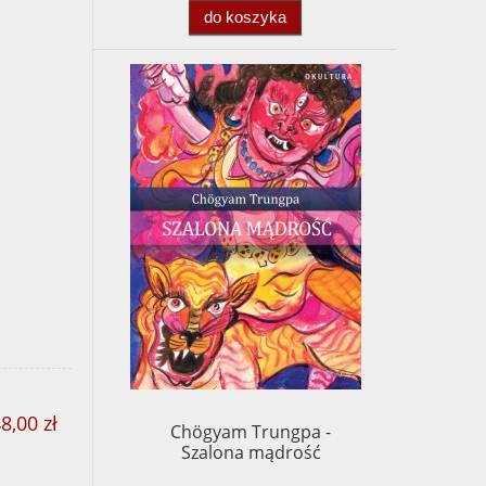
do koszyka
8,00 zł
Chögyam Trungpa -
Szalona mądrość