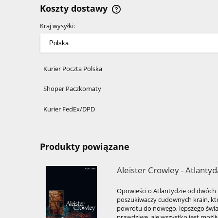
Koszty dostawy
Kraj wysyłki:
Cena nie zawiera ewentualnyc
kosztów płatności
Kurier Poczta Polska
Shoper Paczkomaty
Kurier FedEx/DPD
Produkty powiązane
Aleister Crowley - Atlanty
Opowieści o Atlantydzie od dwóch i
poszukiwaczy cudownych krain, kt
powrotu do nowego, lepszego świata;
prawdziwe, ale wszystko jest możl