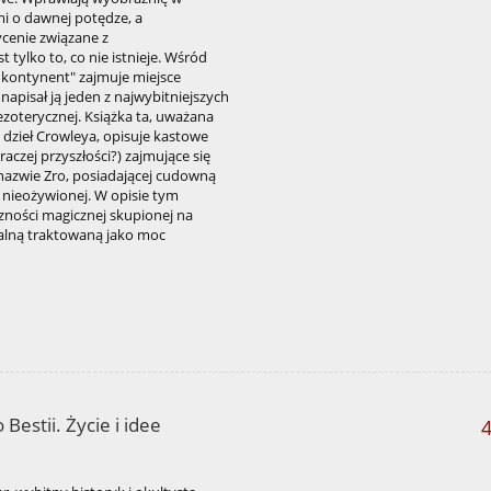
mi o dawnej potędze, a
cenie związane z
 tylko to, co nie istnieje. Wśród
y kontynent" zajmuje miejsce
e napisał ją jeden z najwybitniejszych
 ezoterycznej. Książka ta, uważana
h dzieł Crowleya, opisuje kastowe
aczej przyszłości?) zajmujące się
 nazwie Zro, posiadającej cudowną
i nieożywionej. W opisie tym
zności magicznej skupionej na
ualną traktowaną jako moc
Bestii. Życie i idee
4