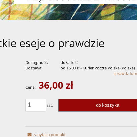
tkie eseje o prawdzie
Dostępność:
duża ilość
Dostawa:
od 16,00 zł
- Kurier Poczta Polska
(Polska)
sprawdź for
36,00 zł
Cena nie zawiera ewentualnych kosztów
Cena:
płatności
do koszyka
szt.
zapytaj o produkt