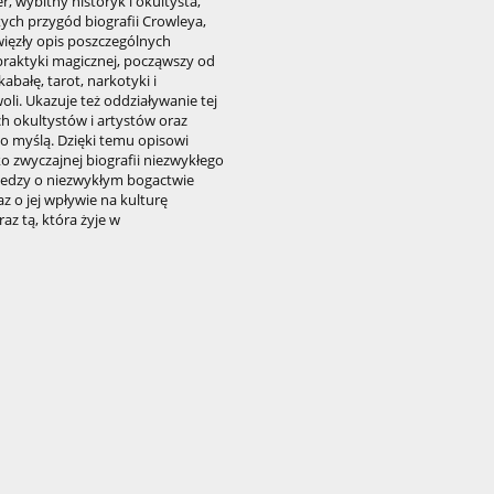
r, wybitny historyk i okultysta,
ych przygód biografii Crowleya,
więzły opis poszczególnych
praktyki magicznej, począwszy od
kabałę, tarot, narkotyki i
oli. Ukazuje też oddziaływanie tej
h okultystów i artystów oraz
go myślą. Dzięki temu opisowi
ako zwyczajnej biografii niezwykłego
iedzy o niezwykłym bogactwie
az o jej wpływie na kulturę
az tą, która żyje w