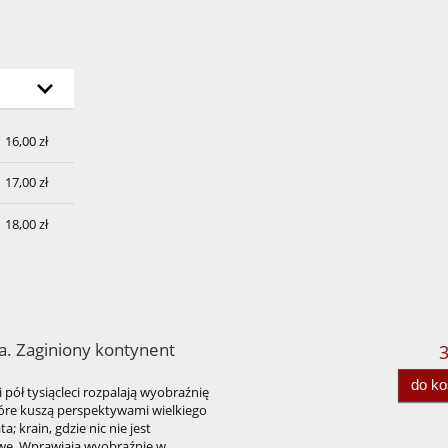
h
16,00 zł
17,00 zł
18,00 zł
da. Zaginiony kontynent
3
do k
 pół tysiącleci rozpalają wyobraźnię
óre kuszą perspektywami wielkiego
 krain, gdzie nic nie jest
iwe. Wprawiają wyobraźnię w