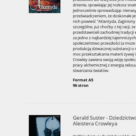
drżenie, sprawiając jej rozkosz sna
jednocześnie sprowadzając nienasy
przeświadczeniem, że doskonałe jest
nich powieść "Atlantyda. Zaginion
szczególne, już choćby z tej racji, ż
przedstawicieli zachodniej tradycji
za jedno z najbardziej tajemniczyc
społeczeństwo przeszłości (a może r
produkcją dziwacznej substancji o
moc przekształcania materii żywej 
Crowley zawiera swoją wizję społec
pracy alchemicznej z energią seks
stwarzania światów.
Format A5
96 stron
Gerald Suster - Dziedzictwo 
Aleistera Crowleya