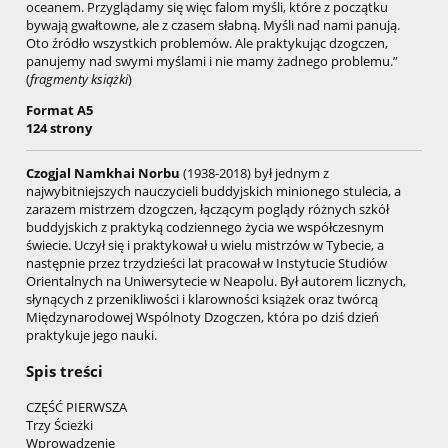
oceanem. Przyglądamy się więc falom myśli, które z początku
bywają gwałtowne, ale z czasem słabną. Myśli nad nami panują.
Oto źródło wszystkich problemów. Ale praktykując dzogczen,
panujemy nad swymi myślami i nie mamy żadnego problemu.”
(
fragmenty książki
)
Format A5
124 strony
Czogjal Namkhai Norbu
(1938-2018) był jednym z
najwybitniejszych nauczycieli buddyjskich minionego stulecia, a
zarazem mistrzem dzogczen, łączącym poglądy różnych szkół
buddyjskich z praktyką codziennego życia we współczesnym
świecie. Uczył się i praktykował u wielu mistrzów w Tybecie, a
następnie przez trzydzieści lat pracował w Instytucie Studiów
Orientalnych na Uniwersytecie w Neapolu. Był autorem licznych,
słynących z przenikliwości i klarowności książek oraz twórcą
Międzynarodowej Wspólnoty Dzogczen, która po dziś dzień
praktykuje jego nauki.
Spis treści
CZĘŚĆ PIERWSZA
Trzy Ścieżki
Wprowadzenie