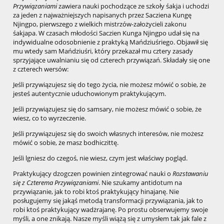
Przywiązaniami
zawiera nauki pochodzące ze szkoły śakja i uchodzi
za jeden z najważniejszych napisanych przez Sacziena Kungę
Njingpo, pierwszego z wielkich mistrzów-założycieli zakonu
śakjapa. W czasach młodości Saczien Kunga Njingpo udał się na
indywidualne odosobnienie z praktyką Mańdziuśriego. Objawił się
mu wtedy sam Mańdziuśri, który przekazał mu cztery zasady
sprzyjające uwalnianiu się od czterech przywiązań. Składały się one
z czterech wersów:
Jeśli przywiązujesz się do tego życia, nie możesz mówić o sobie, że
jesteś autentycznie uduchowionym praktykującym.
Jeśli przywiązujesz się do samsary, nie możesz mówić o sobie, że
wiesz, co to wyrzeczenie.
Jeśli przywiązujesz się do swoich własnych interesów, nie możesz
mówić o sobie, że masz bodhiczittę.
Jeśli lgniesz do czegoś, nie wiesz, czym jest właściwy pogląd.
Praktykujący dzogczen powinien zintegrować nauki o
Rozstawaniu
się z Czterema Przywiązaniami
. Nie szukamy antidotum na
przywiązanie, jak to robi ktoś praktykujący hinajanę. Nie
posługujemy się jakąś metodą transformacji przywiązania, jak to
robi ktoś praktykujący wadżrajanę. Po prostu obserwujemy swoje
myśli, a one znikają. Nasze myśli wiążą się z umysłem tak jak fale z