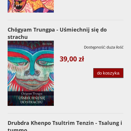
Chögyam Trungpa - Uśmiechnij się do
strachu
Dostępność:
duża ilość
39,00 zł
do koszyka
Drubdra Khenpo Tsultrim Tenzin - Tsalung i
tummo