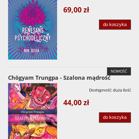
69,00 zł
do koszyka
NOWOŚĆ
Chögyam Trungpa - Szalona mądrość
Dostępność:
duża ilość
44,00 zł
do koszyka