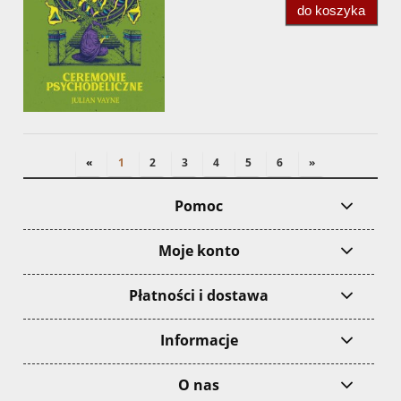
do koszyka
«
1
2
3
4
5
6
»
Pomoc
Moje konto
Płatności i dostawa
Informacje
O nas