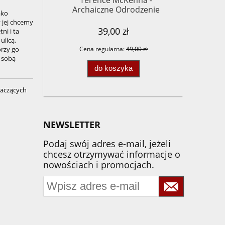
Terence McKenna -
Archaiczne Odrodzenie
ako
y jej chcemy
39,00 zł
ni i ta
ulicą,
rzy go
Cena regularna:
49,00 zł
m sobą
do koszyka
maczących
NEWSLETTER
Podaj swój adres e-mail, jeżeli
chcesz otrzymywać informacje o
nowościach i promocjach.