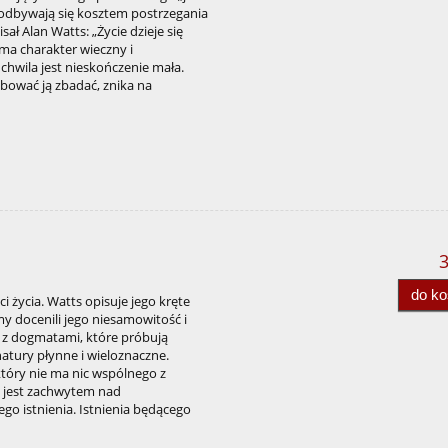
 odbywają się kosztem postrzegania
isał Alan Watts: „Życie dzieje się
j ma charakter wieczny i
chwila jest nieskończenie mała.
óbować ją zbadać, znika na
3
do k
i życia. Watts opisuje jego kręte
my docenili jego niesamowitość i
 z dogmatami, które próbują
atury płynne i wieloznaczne.
który nie ma nic wspólnego z
a jest zachwytem nad
go istnienia. Istnienia będącego