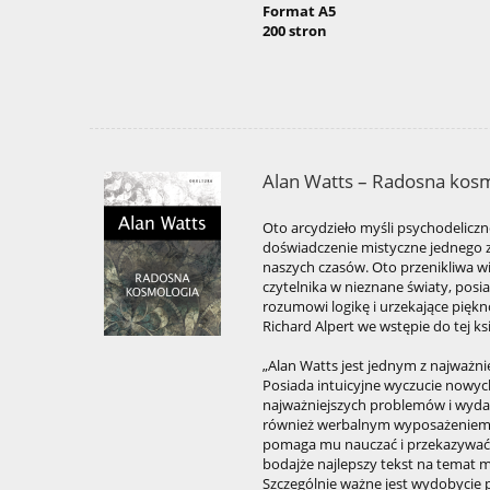
Format A5
200 stron
Alan Watts – Radosna kos
Oto arcydzieło myśli psychodeliczne
doświadczenie mistyczne jednego z
naszych czasów. Oto przenikliwa wi
czytelnika w nieznane światy, posi
rozumowi logikę i urzekające piękno
Richard Alpert we wstępie do tej ksi
„Alan Watts jest jednym z najważni
Posiada intuicyjne wyczucie nowych
najważniejszych problemów i wydar
również werbalnym wyposażeniem p
pomaga mu nauczać i przekazywać 
bodajże najlepszy tekst na temat mi
Szczególnie ważne jest wydobycie