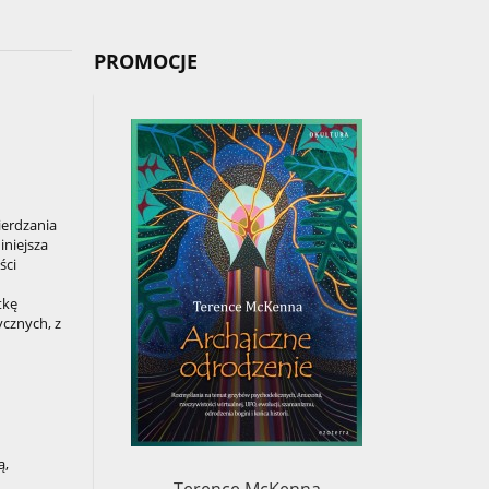
PROMOCJE
ierdzania
iniejsza
ści
tkę
ycznych, z
ą,