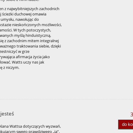
den z najwybitniejszych zachodnich
j ścieżki duchowej omawia
 umysłu, nawołując do
ekstazie nieskończonych możliwości,
samości. W tych potoczystych,
owanych myślą hinduistyczną,
się z zachodnim mitem integralnej
ażnego traktowania siebie, dzięki
zestniczyć w grze
ywająca afirmacja życia jako
lować. Watts uczy nas jak
się z niczym.
 jesteś
3
do k
m Alana Wattsa dotyczących wyzwań,
zukującym swego prawdziwego „ja”.