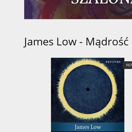
James Low - Mądrość 
NO