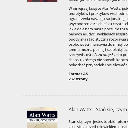
W niniejszej książce Alan Watts, je
teoretyków i praktyków wschodnie
ograniczenia naszego racjonalnego
„wychodzenia z siebie” ku czystej 
jakie daje nam nasze poczucie toż
pełnych erudycji wykładach inspir
buddyjską i taoistyczną rozprawia 
osobowości i namawia do mniej pow
czemu można pełniej i radośniej uc
rzeczywistości.
Poza umysłem
to por
chaosu, którego nie sposób kontro
pokochać przypadek i nie siłować 
Format A5
232 strony
Alan Watts - Stań się, czym
Stań się, czym jesteś to zbiór pis
jakie stoją przed człowiekiem pos