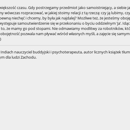
większość czasu. Gdy postrzegamy przedmiot jako samoistniejący, a siebie j
 wówczas rozpracować, w jakiej stoimy relacji z tą rzeczą: czy ją lubimy, cz
ną niechęć i chcemy, by była jak najdalej? Możliwe też, że jesteśmy obojęt
występuje samoutwierdzenie się w przekonaniu o byciu oddzielnym ‘ja’. Idąc 
a to, że mamy go pod stopami. Nie odmawiamy modlitwy za robotników, któ
 Ta obojętność pozwala nam pływać wśród własnych myśli, a zajęcie się samy
)
Indiach nauczyciel buddyjski i psychoterapeuta, autor licznych książek tłu
m dla ludzi Zachodu.