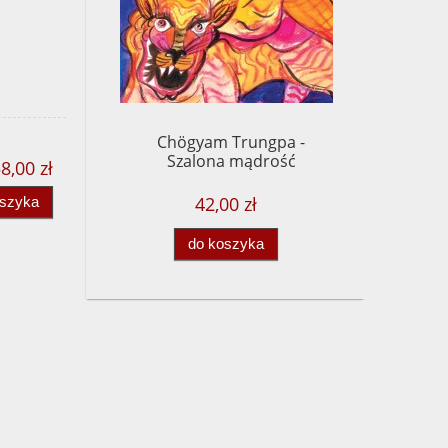
Chögyam Trungpa -
Szalona mądrość
8,00 zł
42,00 zł
oszyka
do koszyka