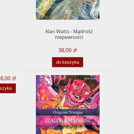
Alan Watts - Mądrość
niepewności
38,00 zł
do koszyka
8,00 zł
oszyka