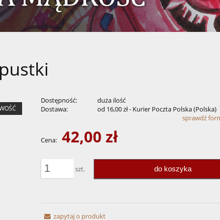
pustki
Dostępność:
duża ilość
WOŚĆ
Dostawa:
od 16,00 zł
- Kurier Poczta Polska
(Polska)
sprawdź for
42,00 zł
Cena nie zawiera ewentualnych kosztów
Cena:
płatności
do koszyka
szt.
zapytaj o produkt