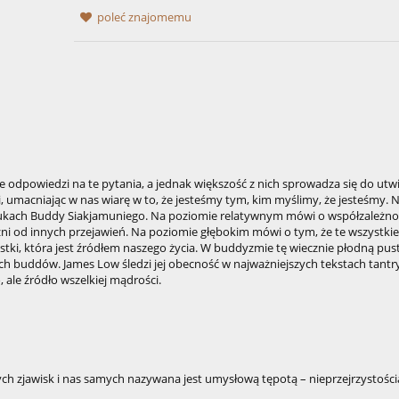
poleć znajomemu
ne odpowiedzi na te pytania, a jednak większość z nich sprowadza się do utw
 umacniając w nas wiarę w to, że jesteśmy tym, kim myślimy, że jesteśmy. N
aukach Buddy Siakjamuniego. Na poziomie relatywnym mówi o współzależno
leżni od innych przejawień. Na poziomie głębokim mówi o tym, że te wszystkie
ustki, która jest źródłem naszego życia. W buddyzmie tę wiecznie płodną pus
h buddów. James Low śledzi jej obecność w najważniejszych tekstach tantr
 ale źródło wszelkiej mądrości.
ch zjawisk i nas samych nazywana jest umysłową tępotą – nieprzejrzystości