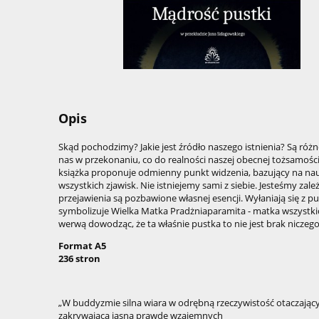
Opis
Skąd pochodzimy? Jakie jest źródło naszego istnienia? Są róż
nas w przekonaniu, co do realności naszej obecnej tożsamości,
książka proponuje odmienny punkt widzenia, bazujący na n
wszystkich zjawisk. Nie istniejemy sami z siebie. Jesteśmy za
przejawienia są pozbawione własnej esencji. Wyłaniają się z p
symbolizuje Wielka Matka Pradżniaparamita - matka wszystkic
werwą dowodząc, że ta właśnie pustka to nie jest brak niczego,
Format A5
236 stron
„W buddyzmie silna wiara w odrębną rzeczywistość otaczający
zakrywającą jasną prawdę wzajemnych