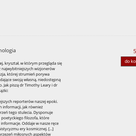
mologia
5
do k
j, kryształ, w którym przegląda się
 najwybitniejszych wizjonerów
zja, której strumień porywa
adające swoją własną, niedostępną
. Jak piszą dr Timothy Leary i dr
ążki:
ejszych reporterów naszej epoki.
 informacji, jak również
zeń tego stulecia. Dysponuje
oetyckiego filozofa, które
informacje. Oddaje w nasze ręce
stycyzmu ery kosmicznej. [...]
 przezeń miłosnych aspektów