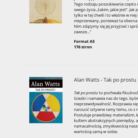
Tego rodzaju poszukiwania często
swego życia „takim, jakie jest”. Jak p
tylko w tej chwili i to właśnie w nie
nieprzerwany, ponieważ ta obecna 
Nim zdążymy się jej przyjrzeć i spr
zawsze..."
Format A5
176 stron
Alan Watts - Tak po prostu
Tak po prostu
to pochwała fikuśnośc
ścieżki i namawia nas do tego, byś
nieprzewidywalność. Rozprawia się
narzucić sztywne ramy temu, co z n
Postuluje prawdziwy materializm, 
kultem abstrakcyjnych pieniędzy, 
namacalnością, zmysłowością nasze
wartością samą w sobie.