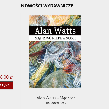
NOWOŚCI WYDAWNICZE
8,00 zł
oszyka
Alan Watts - Mądrość
Chögy
niepewności