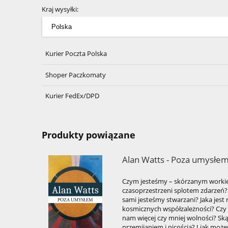
Kraj wysyłki:
Cena nie zawiera ewentualnyc
kosztów płatności
Kurier Poczta Polska
Shoper Paczkomaty
Kurier FedEx/DPD
Produkty powiązane
Alan Watts - Poza umysłe
Czym jesteśmy – skórzanym workie
czasoprzestrzeni splotem zdarzeń?
sami jesteśmy stwarzani? Jaka jest
kosmicznych współzależności? Czy 
nam więcej czy mniej wolności? Skąd
przemijaniem i nicością? I jak może