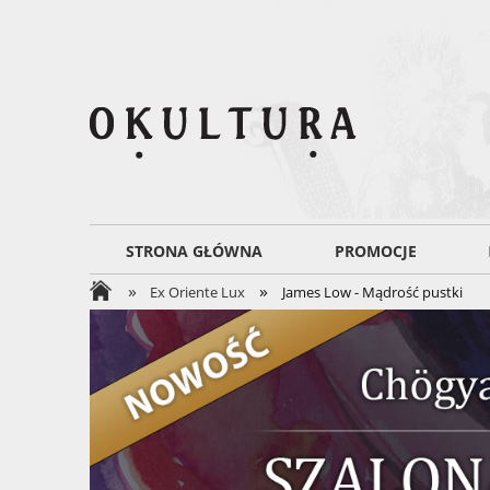
STRONA GŁÓWNA
PROMOCJE
»
»
Ex Oriente Lux
James Low - Mądrość pustki