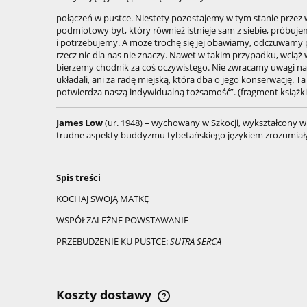
połączeń w pustce. Niestety pozostajemy w tym stanie przez 
podmiotowy byt, który również istnieje sam z siebie, próbujemy
i potrzebujemy. A może trochę się jej obawiamy, odczuwamy pew
rzecz nic dla nas nie znaczy. Nawet w takim przypadku, wciąż 
bierzemy chodnik za coś oczywistego. Nie zwracamy uwagi n
układali, ani za radę miejską, która dba o jego konserwację.
potwierdza naszą indywidualną tożsamość”. (fragment książki
James Low
(ur. 1948) – wychowany w Szkocji, wykształcony w 
trudne aspekty buddyzmu tybetańskiego językiem zrozumiały
Spis treści
KOCHAJ SWOJĄ MATKĘ
WSPÓŁZALEŻNE POWSTAWANIE
PRZEBUDZENIE KU PUSTCE:
SUTRA SERCA
Koszty dostawy