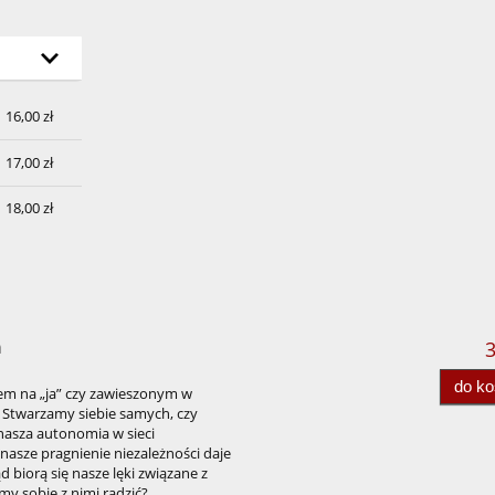
h
16,00 zł
17,00 zł
18,00 zł
m
3
do k
m na „ja” czy zawieszonym w
 Stwarzamy siebie samych, czy
 nasza autonomia w sieci
nasze pragnienie niezależności daje
 biorą się nasze lęki związane z
my sobie z nimi radzić?