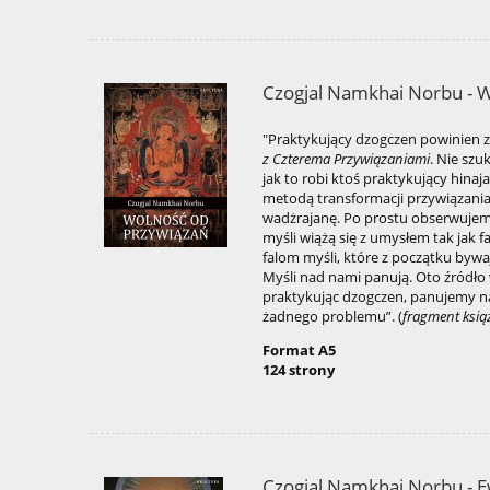
Czogjal Namkhai Norbu - 
"Praktykujący dzogczen powinien 
z Czterema Przywiązaniami
. Nie sz
jak to robi ktoś praktykujący hinaj
metodą transformacji przywiązania,
wadżrajanę. Po prostu obserwujemy
myśli wiążą się z umysłem tak jak 
falom myśli, które z początku bywa
Myśli nad nami panują. Oto źródło
praktykując dzogczen, panujemy 
żadnego problemu”. (
fragment ksią
Format A5
124 strony
Czogjal Namkhai Norbu - Ew