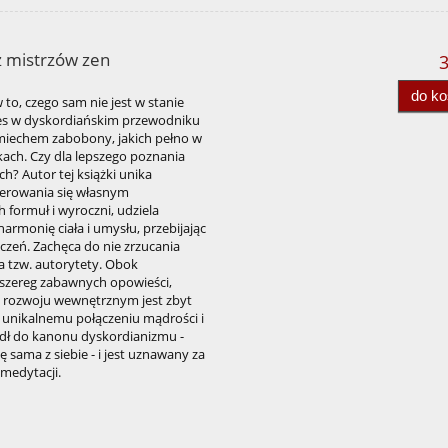
 mistrzów zen
3
do k
to, czego sam nie jest w stanie
es w dyskordiańskim przewodniku
 śmiechem zabobony, jakich pełno w
kach. Czy dla lepszego poznania
? Autor tej książki unika
erowania się własnym
formuł i wyroczni, udziela
armonię ciała i umysłu, przebijając
czeń. Zachęca do nie zrzucania
a tzw. autorytety. Obok
 szereg zabawnych opowieści,
 rozwoju wewnętrznym jest zbyt
i unikalnemu połączeniu mądrości i
dł do kanonu dyskordianizmu -
się sama z siebie - i jest uznawany za
medytacji.