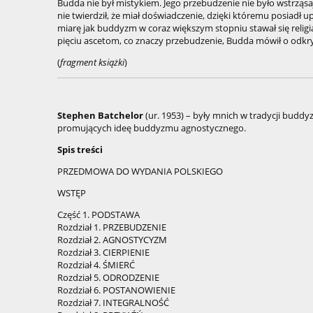
Budda nie był mistykiem. Jego przebudzenie nie było wstrzą
nie twierdził, że miał doświadczenie, dzięki któremu posiad
miarę jak buddyzm w coraz większym stopniu stawał się relig
pięciu ascetom, co znaczy przebudzenie, Budda mówił o odkry
(
fragment książki
)
Stephen Batchelor
(ur. 1953) – były mnich w tradycji buddy
promujących ideę buddyzmu agnostycznego.
Spis treści
PRZEDMOWA DO WYDANIA POLSKIEGO
WSTĘP
Część 1. PODSTAWA
Rozdział 1. PRZEBUDZENIE
Rozdział 2. AGNOSTYCYZM
Rozdział 3. CIERPIENIE
Rozdział 4. ŚMIERĆ
Rozdział 5. ODRODZENIE
Rozdział 6. POSTANOWIENIE
Rozdział 7. INTEGRALNOŚĆ