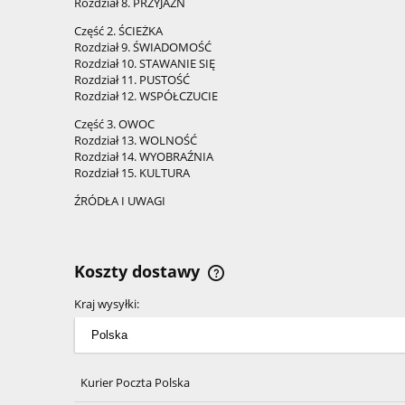
Rozdział 8. PRZYJAŹŃ
Część 2. ŚCIEŻKA
Rozdział 9. ŚWIADOMOŚĆ
Rozdział 10. STAWANIE SIĘ
Rozdział 11. PUSTOŚĆ
Rozdział 12. WSPÓŁCZUCIE
Część 3. OWOC
Rozdział 13. WOLNOŚĆ
Rozdział 14. WYOBRAŹNIA
Rozdział 15. KULTURA
ŹRÓDŁA I UWAGI
Koszty dostawy
Kraj wysyłki:
Cena nie zawiera ewentualnyc
kosztów płatności
Kurier Poczta Polska