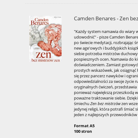
Camden Benares - Zen bez
"Każdy system namawia do wiary w 
udowodnić" - pisze Camden Benar
po świecie medytacji, rozbrajając
new age'owych i buddyjskich książ
siebie potrzeba mistrzów duchowych
pospiesznych ocen. Namawia do ki
doświadczeniem. Zamiast gotowych 
prostych wskazówek, jak osiągnąć h
się przez pancerz nawyków i ograni
odpowiedzialności za swoje życie n
oryginalnych ćwiczeń, przedstawia
ponieważ największą przeszkodą w
poważne traktowanie siebie. Dzięk
śmiechu
Zen bez mistrzów
zen wsze
jedynej religii, która potrafi śmiać 
jeden z najlepszych przewodników 
Format A5
100 stron