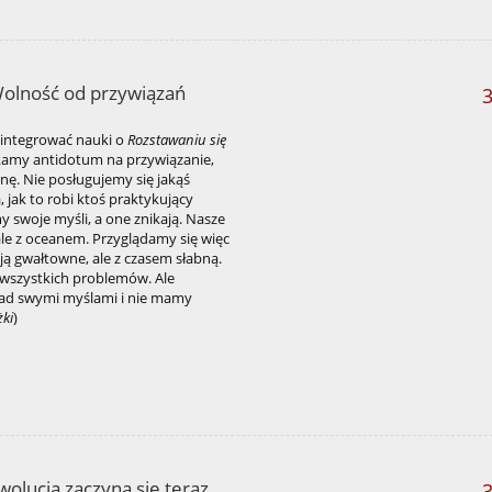
Wolność od przywiązań
3
zintegrować nauki o
Rozstawaniu się
ukamy antidotum na przywiązanie,
anę. Nie posługujemy się jakąś
 jak to robi ktoś praktykujący
 swoje myśli, a one znikają. Nasze
fale z oceanem. Przyglądamy się więc
ją gwałtowne, ale z czasem słabną.
 wszystkich problemów. Ale
nad swymi myślami i nie mamy
żki
)
olucja zaczyna się teraz
3