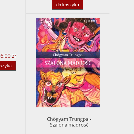
do koszyka
6,00 zł
oszyka
Chögyam Trungpa -
Szalona mądrość