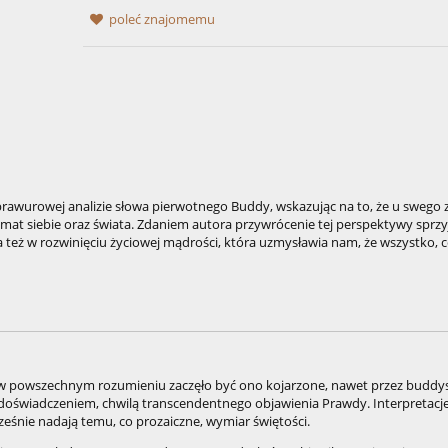
poleć znajomemu
rowej analizie słowa pierwotnego Buddy, wskazując na to, że u swego z
emat siebie oraz świata. Zdaniem autora przywrócenie tej perspektywy sprzy
ż w rozwinięciu życiowej mądrości, która uzmysławia nam, że wszystko, co 
, w powszechnym rozumieniu zaczęło być ono kojarzone, nawet przez buddy
oświadczeniem, chwilą transcendentnego objawienia Prawdy. Interpretacje 
eśnie nadają temu, co prozaiczne, wymiar świętości.