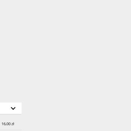
h
16,00 zł