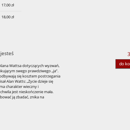
17,00 zł
18,00 zł
 jesteś
3
do k
m Alana Wattsa dotyczących wyzwań,
zukującym swego prawdziwego „ja”.
 odbywają się kosztem postrzegania
isał Alan Watts: „Życie dzieje się
j ma charakter wieczny i
chwila jest nieskończenie mała.
óbować ją zbadać, znika na