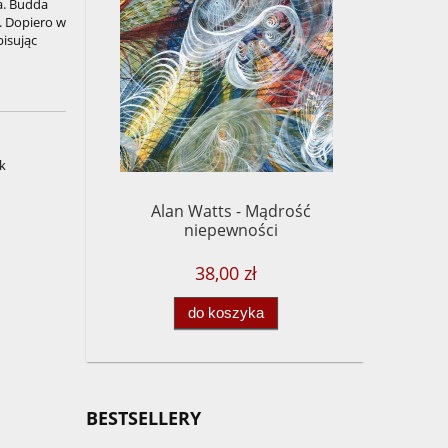
a. Budda
. Dopiero w
pisując
k
Alan Watts - Mądrość
Chögy
niepewności
38,00 zł
do koszyka
BESTSELLERY