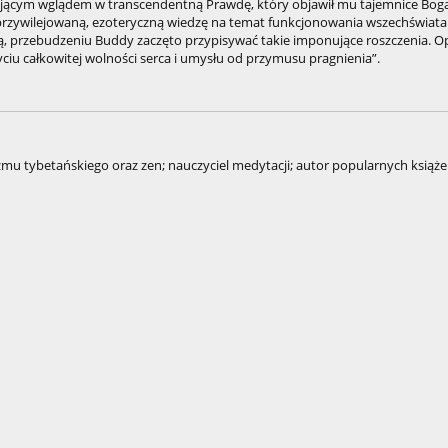
sającym wglądem w transcendentną Prawdę, który objawił mu tajemnice Bog
ł uprzywilejowaną, ezoteryczną wiedzę na temat funkcjonowania wszechświata
ią, przebudzeniu Buddy zaczęto przypisywać takie imponujące roszczenia. O
ciu całkowitej wolności serca i umysłu od przymusu pragnienia”.
zmu tybetańskiego oraz zen; nauczyciel medytacji; autor popularnych książe