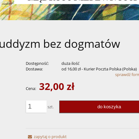
 Buddyzm bez dogmatów
Dostępność:
duża ilość
Dostawa:
od 16,00 zł
- Kurier Poczta Polska
(Polska)
sprawdź for
32,00 zł
Cena nie zawiera ewentualnych kosztów
Cena:
płatności
do koszyka
szt.
zapytaj o produkt