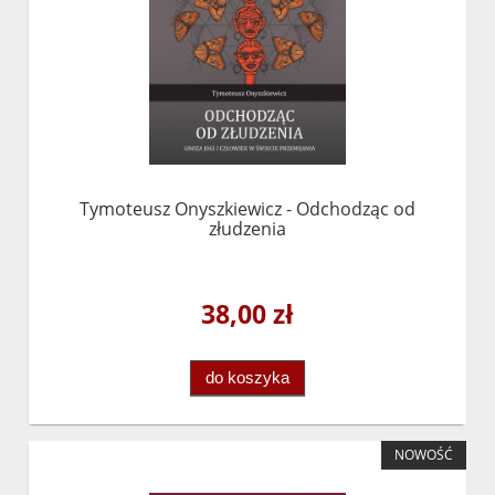
Tymoteusz Onyszkiewicz - Odchodząc od
złudzenia
38,00 zł
do koszyka
NOWOŚĆ