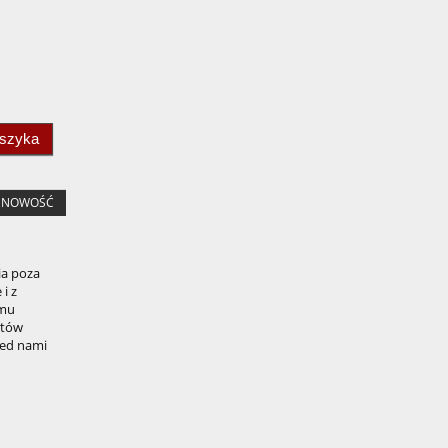
oszyka
NOWOŚĆ
ia poza
i z
emu
stów
zed nami