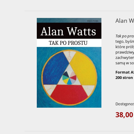
Alan W
Tak po pro
tego, byśm
które prób
prawdziwy 
zachwytem
samą w so
Format A
200 stron
Dostępnoś
38,00