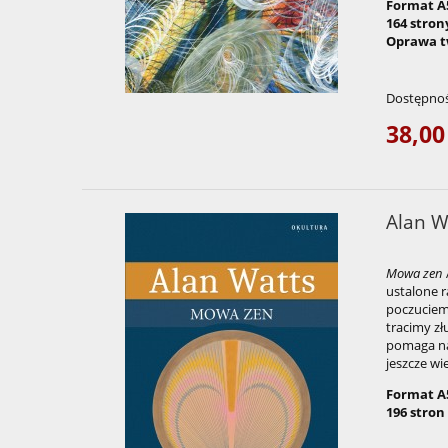
Format A
164 stron
Oprawa t
Dostępnoś
38,00
Alan W
Mowa zen
ustalone r
poczuciem
tracimy zł
pomaga nam
jeszcze wi
Format A
196 stron