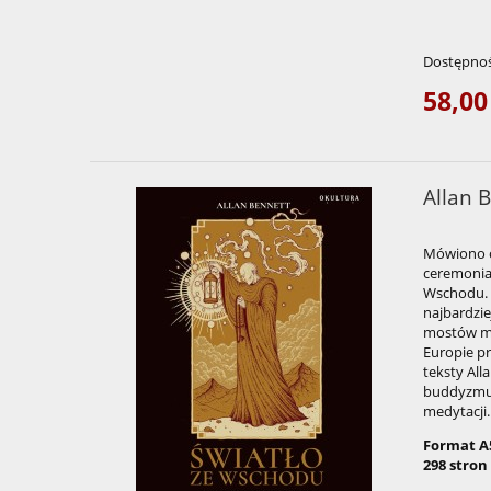
Dostępnoś
58,00
Allan 
Mówiono o
ceremonial
Wschodu. G
najbardzie
mostów mi
Europie pr
teksty All
buddyzmu 
medytacji.
Format A
298 stron