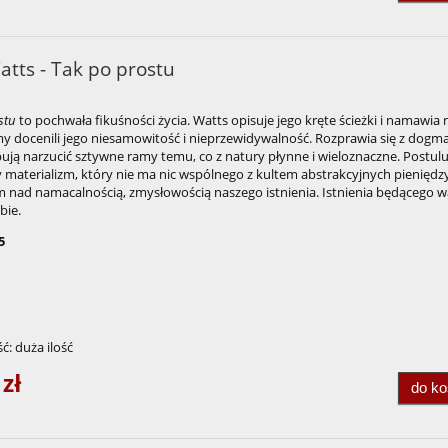
atts - Tak po prostu
stu
to pochwała fikuśności życia. Watts opisuje jego kręte ścieżki i namawia 
y docenili jego niesamowitość i nieprzewidywalność. Rozprawia się z dogm
ują narzucić sztywne ramy temu, co z natury płynne i wieloznaczne. Postulu
materializm, który nie ma nic wspólnego z kultem abstrakcyjnych pieniędzy,
 nad namacalnością, zmysłowością naszego istnienia. Istnienia będącego w
bie.
5
ć:
duża ilość
 zł
do k