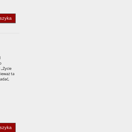
oszyka
d
o
 „Życie
nieważ ta
badać,
oszyka