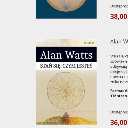
Dostępnoś
38,00
Alan Wa
Stań się, 
człowieki
odbywają s
dzieje się
obecna chw
znika na z
Format A
176 stron
Dostępnoś
36,00