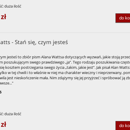
ć:
duża ilość
 zł
do k
tts - Stań się, czym jesteś
czym jesteś to zbiór pism Alana Wattsa dotyczących wyzwań, jakie stoją prze
em poszukującym swego prawdziwego „ja”. Tego rodzaju poszukiwania częst
ię kosztem postrzegania swego życia „takim, jakie jest”. Jak pisał Alan Watts:
 tylko w tej chwili i to właśnie w niej ma charakter wieczny i nieprzerwany, po
ila jest nieskończenie mała. Nim zdążymy się jej przyjrzeć i spróbować ją z
awsze..."
5
ć:
duża ilość
 zł
do k