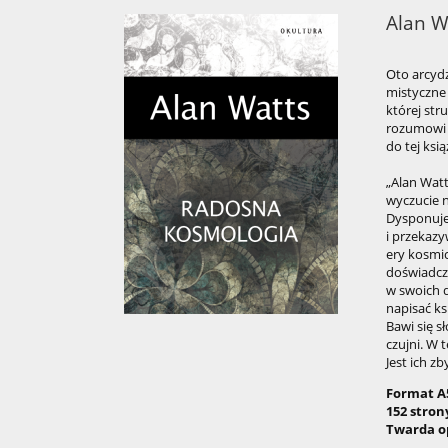
Alan W
Oto arcydz
mistyczne 
której str
rozumowi l
do tej ksią
„Alan Watt
wyczucie n
Dysponuje
i przekazy
ery kosmic
doświadcze
w swoich 
napisać ks
Bawi się s
czujni. W 
Jest ich z
Format A
152 stron
Twarda o