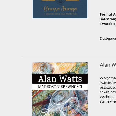
Format A
344 stron
Twarda o
Dostępnoś
Alan W
W
Mądrośc
świecie. T
przeszłośc
chwilę nast
Wschodu, d
stanie wie