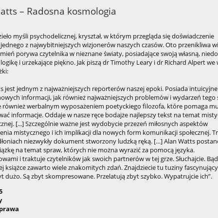
atts – Radosna kosmologia
ieło myśli psychodelicznej, kryształ, w którym przegląda się doświadczenie
jednego z najwybitniejszych wizjonerów naszych czasów. Oto przenikliwa wi
umień porywa czytelnika w nieznane światy, posiadające swoją własną, nied
ogikę i urzekające piękno. Jak piszą dr Timothy Leary i dr Richard Alpert we
żki:
s jest jednym z najważniejszych reporterów naszej epoki. Posiada intuicyjne
owych informacji, jak również najważniejszych problemów i wydarzeń tego s
 również werbalnym wyposażeniem poetyckiego filozofa, które pomaga m
wać informacje. Oddaje w nasze ręce bodajże najlepszy tekst na temat mis
znej. [...] Szczególnie ważne jest wydobycie przezeń miłosnych aspektów
nia mistycznego i ich implikacji dla nowych form komunikacji społecznej. T
dłoniach niezwykły dokument stworzony ludzką ręką. […] Alan Watts postan
iążkę na temat spraw, których nie można wyrazić za pomocą języka.
łowami i traktuje czytelników jak swoich partnerów w tej grze. Słuchajcie. Bąd
tej książce zawarto wiele znakomitych zdań. Znajdziecie tu tuziny fascynujący
byt dużo. Są zbyt skompresowane. Przelatują zbyt szybko. Wypatrujcie ich”.
5
y
prawa