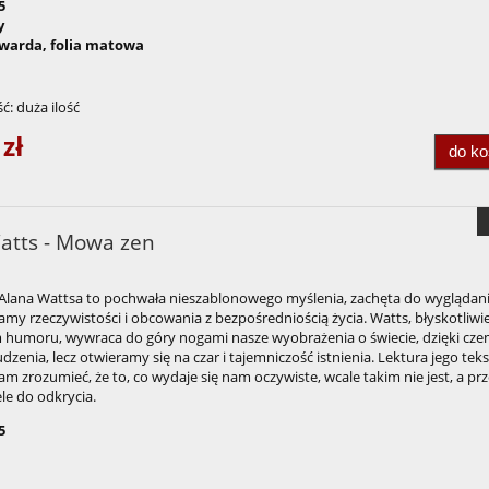
5
y
warda, folia matowa
ć:
duża ilość
 zł
do k
atts - Mowa zen
Alana Wattsa to pochwała nieszablonowego myślenia, zachęta do wyglądan
amy rzeczywistości i obcowania z bezpośredniością życia. Watts, błyskotliwie 
 humoru, wywraca do góry nogami nasze wyobrażenia o świecie, dzięki cz
udzenia, lecz otwieramy się na czar i tajemniczość istnienia. Lektura jego tek
 zrozumieć, że to, co wydaje się nam oczywiste, wcale takim nie jest, a pr
ele do odkrycia.
5