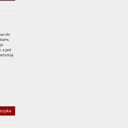
nas do
atami,
je
 a jest
artością
oszyka