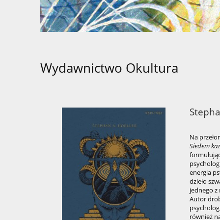
Wydawnictwo Okultura
Stepha
Na przełom
Siedem kaz
formułując
psychologi
energia p
dzieło szw
jednego z
Autor drob
psychologi
również n