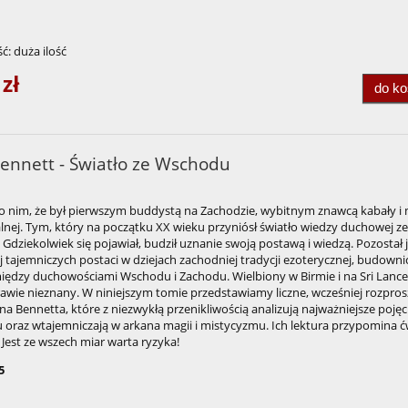
ć:
duża ilość
 zł
do k
Bennett - Światło ze Wschodu
 nim, że był pierwszym buddystą na Zachodzie, wybitnym znawcą kabały i 
nej. Tym, który na początku XX wieku przyniósł światło wiedzy duchowej ze
dziekolwiek się pojawiał, budził uznanie swoją postawą i wiedzą. Pozostał 
j tajemniczych postaci w dziejach zachodniej tradycji ezoterycznej, budown
ędzy duchowościami Wschodu i Zachodu. Wielbiony w Birmie i na Sri Lance
awie nieznany. W niniejszym tomie przedstawiamy liczne, wcześniej rozpro
ana Bennetta, które z niezwykłą przenikliwością analizują najważniejsze pojęc
oraz wtajemniczają w arkana magii i mistycyzmu. Ich lektura przypomina ć
 Jest ze wszech miar warta ryzyka!
5