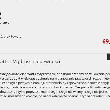
5
y
prawa
ć:
brak towaru
69
atts - Mądrość niepewności
i niepewności
Alan Watts rozprawia się z naszymi próbami poszukiwania pe
wierdzi, że zbyt wiele czasu zajmuje nam planowanie przyszłości i rozpamięt
i. W naszych pełnych niepokoju staraniach, by zapewnić sobie równie przy
ępną, często tracimy z oczu radości chwili obecnej. Czerpiąc z filozofii i religi
owodzi, że tylko poprzez uznanie tego, czego nie wiemy i czego nie jesteś
dzieć, możemy odkryć coś, co naprawdę warto poznać. I żyć naprawdę tu i te