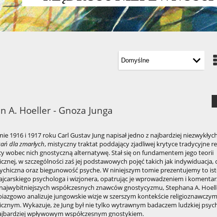
n A. Hoeller - Gnoza Junga
ie 1916 i 1917 roku Carl Gustav Jung napisał jedno z najbardziej niezwykłych 
ań dla zmarłych
, mistyczny traktat poddający zjadliwej krytyce tradycyjne rel
y wobec nich gnostyczną alternatywę. Stał się on fundamentem jego teorii
cznej, w szczególności zaś jej podstawowych pojęć takich jak indywiduacja, c
sychiczna oraz biegunowość psyche. W niniejszym tomie prezentujemy to is
ajcarskiego psychologa i wizjonera, opatrując je wprowadzeniem i komenta
 najwybitniejszych współczesnych znawców gnostycyzmu, Stephana A. Hoell
iazgowo analizuje jungowskie wizje w szerszym kontekście religioznawczym
cznym. Wykazuje, że Jung był nie tylko wytrawnym badaczem ludzkiej psychi
ajbardziej wpływowym współczesnym gnostykiem.