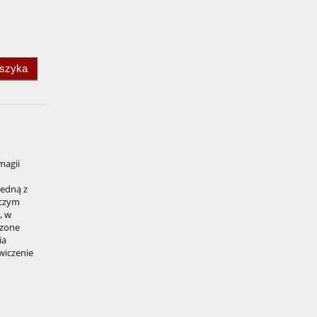
oszyka
magii
jedną z
iczym
, w
szone
ia
wiczenie