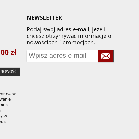
NEWSLETTER
Podaj swój adres e-mail, jeżeli
chcesz otrzymywać informacje o
nowościach i promocjach.
,00 zł
NOWOŚĆ
wności w
ywanie
jemną
i
my w
raz.