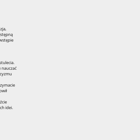
zja,
ostępną
 wstępie
tulecia.
u nauczać
tycyzmu
rzymacie
owił
źcie
ch idei.