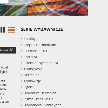
SERIE WYDAWNICZE
Katalog
Corpus Hermeticum
NOWOŚĆ
Ex Oriente Lux
Ezoterra
Scientia Psychedelica
dzieł,
Transgresje
igie i
Hermaion
ień,
Transwizje
totne
Ligotti
rzem
Biblioteka Hermaionu
era.
 i
Pismo Trans/Wizje
ki, ale
Bibliotheca Crowleyana