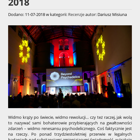
2018
Dodano:
11-07-2018
w kategorii:
Recenzje
autor:
Dariusz Misiuna
Widmo krąży po świecie, widmo rewolucji… czy też raczej, jak wolą
to nazywać sami bohaterowie przybierających na gwałtowności
zdarzeń – widmo renesansu psychodelicznego. Coś faktycznie jest
na rzeczy. Po ponad trzydziestoletniej przerwie w legalnych
badaniach nad substancjami zmieniającymi świadomość, w trakcie