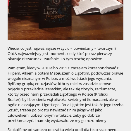
Wiecie, co jest najważniejsze w życiu – powiedzmy – twórczym?
Otóż, najważniejszy jest moment, kiedy ktoś po raz pierwszy
okazuje ci szacunek i zaufanie. I o tym trochę opowiem.
Pamiętam, kiedy w 2010 albo 2011 r. zacząłem korespondować z
Filipem, Alkiem a potem Mateuszem o Ligottim, podówczas prawie
w ogóle nieznanym w Polsce, o możliwościach jego wydania.
Byliśmy grupką entuzjastów, którzy mieli w zasadzie zerowe
pojęcie o przekładzie literackim, ale tak się złożyło, że tłumacze,
którzy przed nami przekładali Ligottiego w Polsce (Królicki i
Braiter), byli bez cienia wątpliwości świetnymi tłumaczami, ale w
ogóle nie czującymi Ligottiego. Bo z Ligottim jest tak, że jego trzeba
„czuć”, trzeba po prostu nawiązać z nim jakąś więź jako
człowiekiem, uobecnionym w tekście, żeby go dobrze
przetłumaczyć. I nam się wydawało, że my go rozumiemy.
Szukaliśmy od samego początku wielu opcji dla tego szalonego