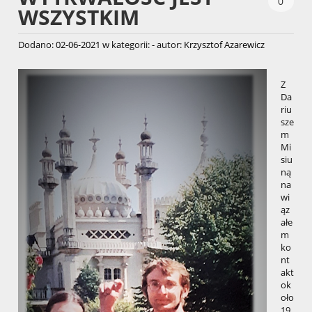
0
WSZYSTKIM
Dodano:
02-06-2021
w kategorii:
-
autor:
Krzysztof Azarewicz
Z
Da
riu
sze
m
Mi
siu
ną
na
wi
ąz
ałe
m
ko
nt
akt
ok
oło
19