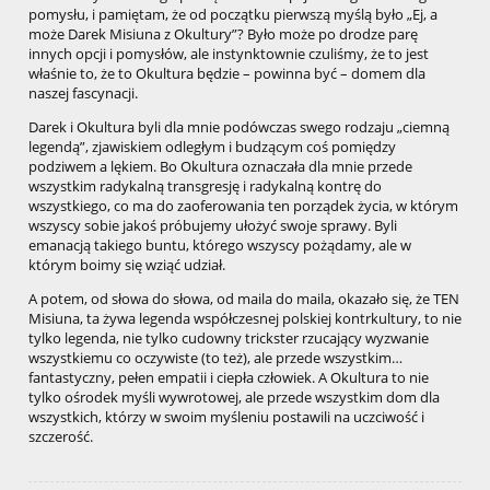
pomysłu, i pamiętam, że od początku pierwszą myślą było „Ej, a
może Darek Misiuna z Okultury”? Było może po drodze parę
innych opcji i pomysłów, ale instynktownie czuliśmy, że to jest
właśnie to, że to Okultura będzie – powinna być – domem dla
naszej fascynacji.
Darek i Okultura byli dla mnie podówczas swego rodzaju „ciemną
legendą”, zjawiskiem odległym i budzącym coś pomiędzy
podziwem a lękiem. Bo Okultura oznaczała dla mnie przede
wszystkim radykalną transgresję i radykalną kontrę do
wszystkiego, co ma do zaoferowania ten porządek życia, w którym
wszyscy sobie jakoś próbujemy ułożyć swoje sprawy. Byli
emanacją takiego buntu, którego wszyscy pożądamy, ale w
którym boimy się wziąć udział.
A potem, od słowa do słowa, od maila do maila, okazało się, że TEN
Misiuna, ta żywa legenda współczesnej polskiej kontrkultury, to nie
tylko legenda, nie tylko cudowny trickster rzucający wyzwanie
wszystkiemu co oczywiste (to też), ale przede wszystkim…
fantastyczny, pełen empatii i ciepła człowiek. A Okultura to nie
tylko ośrodek myśli wywrotowej, ale przede wszystkim dom dla
wszystkich, którzy w swoim myśleniu postawili na uczciwość i
szczerość.