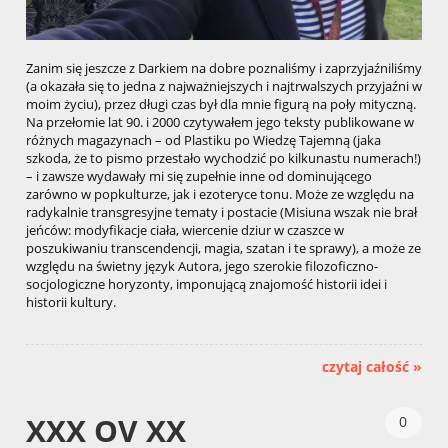
Zanim się jeszcze z Darkiem na dobre poznaliśmy i zaprzyjaźniliśmy
(a okazała się to jedna z najważniejszych i najtrwalszych przyjaźni w
moim życiu), przez długi czas był dla mnie figurą na poły mityczną.
Na przełomie lat 90. i 2000 czytywałem jego teksty publikowane w
różnych magazynach – od Plastiku po Wiedzę Tajemną (jaka
szkoda, że to pismo przestało wychodzić po kilkunastu numerach!)
– i zawsze wydawały mi się zupełnie inne od dominującego
zarówno w popkulturze, jak i ezoteryce tonu. Może ze względu na
radykalnie transgresyjne tematy i postacie (Misiuna wszak nie brał
jeńców: modyfikacje ciała, wiercenie dziur w czaszce w
poszukiwaniu transcendencji, magia, szatan i te sprawy), a może ze
względu na świetny język Autora, jego szerokie filozoficzno-
socjologiczne horyzonty, imponującą znajomość historii idei i
historii kultury.
czytaj całość »
XXX OV XX
0