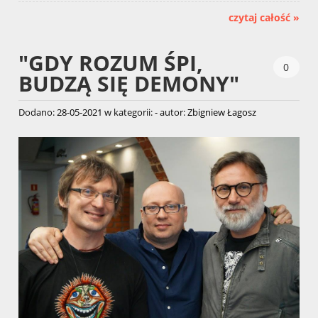
czytaj całość »
"GDY ROZUM ŚPI,
0
BUDZĄ SIĘ DEMONY"
Dodano:
28-05-2021
w kategorii:
-
autor:
Zbigniew Łagosz