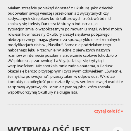
Miałam szczęście poniekąd dorastać z Okulturą. Jako dzieciak
budowałam swoją wiedzę i przekonania z wyczytanych czy
zasłyszanych strzępków kontrkulturowych treści; wśród nich
znalazły się i teksty Dariusza Misiuny o industrialu, o
sytuacjonizmie, o współczesnym pojmowaniu magii. Wśród moich
rówieśników naczelny Okultury cieszył się sława potężnego i
niebezpiecznego maga, głównie za sprawą cyklu o ekstremalnych
modyfikacjach ciała w „Plastiku”. Sama nie podzielałam tego
nabożnego lęku. Przeciwnie! W jednej z pierwszych naszych
rozmów w internecie poszłam na zderzenie czołowe (chodziło o
„Współczesną czarownicę” La Veya), dzieląc się krytyką i
wątpliwościami. Nie spotkała mnie żadna anatema, a Dariusz
okazał się bardzo przystępnym i życzliwym człowiekiem. „Świetnie,
że myślisz po swojemu”, przeczytałam w odpowiedzi. Wkrótce
kontakty na odległość przekształciły się w serdeczne więzi osobiste
za sprawą wyprawy do Torunia z Joanną John, która została
współtwórczynią Okultury na długie lata.
czytaj całość »
WYTRWAŁOŚĆ JEST