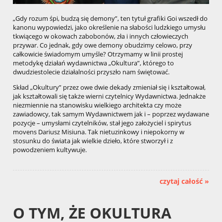
„Gdy rozum śpi, budzą się demony”, ten tytuł grafiki Goi wszedł do
kanonu wypowiedzi, jako określenie na słabości ludzkiego umysłu
tkwiącego w okowach zabobonów, zła i innych człowieczych
przywar. Co jednak, gdy owe demony obudzimy celowo, przy
całkowicie świadomym umyśle? Otrzymamy w linii prostej
metodykę działań wydawnictwa „Okultura”, którego to
dwudziestolecie działalności przyszło nam świętować.
Skład „Okultury” przez owe dwie dekady zmieniał się i kształtował,
jak kształtowali się także wierni czytelnicy Wydawnictwa. Jednakże
niezmiennie na stanowisku wielkiego architekta czy może
zawiadowcy, tak samym Wydawnictwem jak i – poprzez wydawane
pozycje – umysłami czytelników, stał jego założyciel i spirytus
movens Dariusz Misiuna. Tak nietuzinkowy i niepokorny w
stosunku do świata jak wielkie dzieło, które stworzył i z
powodzeniem kultywuje.
czytaj całość »
O TYM, ŻE OKULTURA