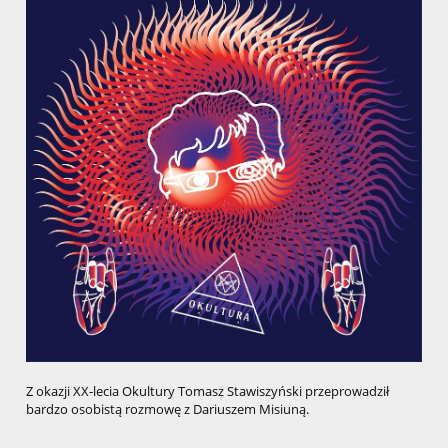
Z okazji XX-lecia Okultury Tomasz Stawiszyński przeprowadził
bardzo osobistą rozmowę z Dariuszem Misiuną.