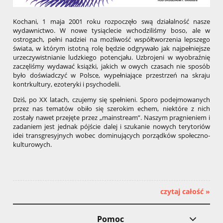
Kochani, 1 maja 2001 roku rozpoczęło swą działalność nasze
wydawnictwo. W nowe tysiąclecie wchodziliśmy boso, ale w
ostrogach, pełni nadziei na możliwość współtworzenia lepszego
świata, w którym istotną rolę będzie odgrywało jak najpełniejsze
urzeczywistnianie ludzkiego potencjału. Uzbrojeni w wyobraźnię
zaczęliśmy wydawać książki, jakich w owych czasach nie sposób
było doświadczyć w Polsce, wypełniające przestrzeń na skraju
kontrkultury, ezoteryki i psychodelii.
Dziś, po XX latach, czujemy się spełnieni. Sporo podejmowanych
przez nas tematów obiło się szerokim echem, niektóre z nich
zostały nawet przejęte przez „mainstream”. Naszym pragnieniem i
zadaniem jest jednak pójście dalej i szukanie nowych terytoriów
idei transgresyjnych wobec dominujących porządków społeczno-
kulturowych.
czytaj całość »
Pomoc