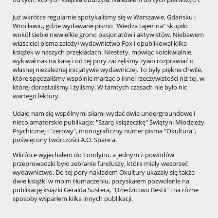
Już wkrótce regularnie spotykaliśmy się w Warszawie, Gdańsku i
Wrocławiu, gdzie wydawane pismo "Wiedza tajemna" skupiło
wokół siebie niewielkie grono pasjonatów i aktywistów. Niebawem
właściciel pisma założył wydawnictwo Fox i opublikował kilka
książek w naszych przekładach. Niestety, mówiąc kolokwialnie,
wykiwał nas na kasę i od tej pory zaczęliśmy żywo rozprawiać o
własnej niezależnej inicjatywie wydawniczej. To były piękne chwile,
które spędzaliśmy wspólnie marząc o innej rzeczywistości niż tej, w
której dorastaliśmy i żyliśmy. W tamtych czasach nie było nic
wartego lektury.
Udało nam się wspólnymi siłami wydać dwie undergroundowe i
nieco amatorskie publikacje: "Szarą książeczkę" Świątyni Młodzieży
Psychicznej i "zerowy", monograficzny numer pisma "Okultura",
poświęcony twórczości A.O. Spare'a.
Wkrótce wyjechałem do Londynu, a jednym z powodów
przeprowadzki było zebranie funduszy, które miały wesprzeć
wydawnictwo. Do tej pory nakładem Okultury ukazały się także
dwie książki w moim tłumaczeniu, pozyskałem pozwolenie na
publikację książki Geralda Sustera, "Dziedzictwo Bestii" i na różne
sposoby wsparłem kilka innych publikacji.