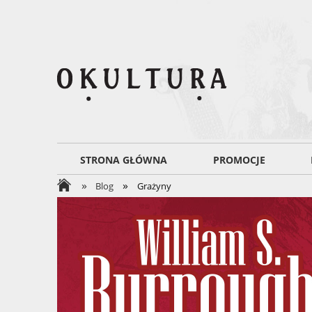
STRONA GŁÓWNA
PROMOCJE
»
»
Blog
Grażyny