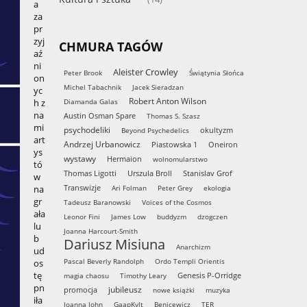
a
za
pr
zyj
CHMURA TAGÓW
aź
ni
Aleister Crowley
Peter Brook
Świątynia Słońca
on
Michel Tabachnik
Jacek Sieradzan
yc
Robert Anton Wilson
h z
Diamanda Galas
na
Austin Osman Spare
Thomas S. Szasz
mi
psychodeliki
okultyzm
Beyond Psychedelics
art
Andrzej Urbanowicz
Piastowska 1
Oneiron
ys
wystawy
Hermaion
wolnomularstwo
tó
Thomas Ligotti
Urszula Broll
Stanislav Grof
w
Transwizje
na
Ari Folman
Peter Grey
ekologia
gr
Tadeusz Baranowski
Voices of the Cosmos
ała
Leonor Fini
James Low
buddyzm
dzogczen
lu
Joanna Harcourt-Smith
b
Dariusz Misiuna
Anarchizm
ud
Pascal Beverly Randolph
Ordo Templi Orientis
os
tę
Genesis P-Orridge
magia chaosu
Timothy Leary
pn
jubileusz
promocja
nowe książki
muzyka
iła
Joanna John
GaapKvlt
Benicewicz
TER