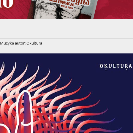
Muzyka
autor:
Okultura