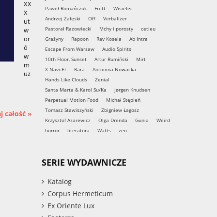
XX
Paweł Romańczuk
Frett
Wisielec
X
Andrzej Załęski
Off
Verbalizer
ut
Pastorał Razowiecki
Mchy i porosty
cetieu
w
or
Grażyny
Rapoon
Rav Kosela
Ab Intra
ó
Escape From Warsaw
Audio Spirits
w
10th Floor, Sunset
Artur Rumiński
Mirt
m
X-Navi:Et
Rara
Antonina Nowacka
uz
Hands Like Clouds
Zenial
Santa Marta & Karol Su/Ka
Jørgen Knudsen
Perpetual Motion Food
MIchał Stępień
Tomasz Stawiszyński
Zbigniew Łagosz
j całość »
Krzysztof Azarewicz
Olga Drenda
Gunia
Weird
horror
literatura
Watts
zen
SERIE WYDAWNICZE
Katalog
Corpus Hermeticum
Ex Oriente Lux