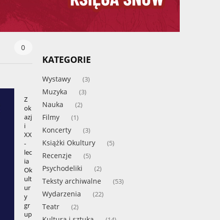
0
KATEGORIE
Wystawy
(3)
Muzyka
(3)
Z
Nauka
(2)
ok
Filmy
azj
(1)
i
Koncerty
(3)
XX
Książki Okultury
(5)
-
lec
Recenzje
(5)
ia
Psychodeliki
(2)
Ok
ult
Teksty archiwalne
(53)
ur
Wydarzenia
(22)
y
gr
Teatr
(2)
up
Kultura i sztuka
(14)