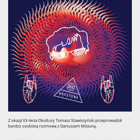
Z okazji XX-lecia Okultury Tomasz Stawiszyński przeprowadził
bardzo osobistą rozmowę z Dariuszem Misiuną.