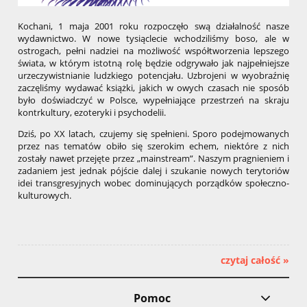
Kochani, 1 maja 2001 roku rozpoczęło swą działalność nasze
wydawnictwo. W nowe tysiąclecie wchodziliśmy boso, ale w
ostrogach, pełni nadziei na możliwość współtworzenia lepszego
świata, w którym istotną rolę będzie odgrywało jak najpełniejsze
urzeczywistnianie ludzkiego potencjału. Uzbrojeni w wyobraźnię
zaczęliśmy wydawać książki, jakich w owych czasach nie sposób
było doświadczyć w Polsce, wypełniające przestrzeń na skraju
kontrkultury, ezoteryki i psychodelii.
Dziś, po XX latach, czujemy się spełnieni. Sporo podejmowanych
przez nas tematów obiło się szerokim echem, niektóre z nich
zostały nawet przejęte przez „mainstream”. Naszym pragnieniem i
zadaniem jest jednak pójście dalej i szukanie nowych terytoriów
idei transgresyjnych wobec dominujących porządków społeczno-
kulturowych.
czytaj całość »
Pomoc