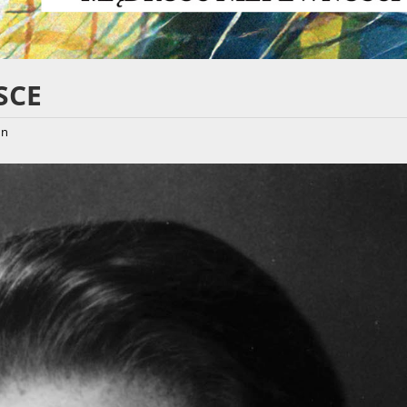
SCE
hn