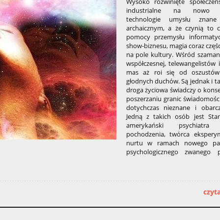
Wysoko rozwinięte społeczeń
industrialne na nowo o
technologie umysłu znane
archaicznym, a że czynią to c
pomocy przemysłu informaty
show-biznesu, magia coraz częśc
na pole kultury. Wśród szaman
współczesnej, telewangelistów i
mas aż roi się od oszustów
głodnych duchów. Są jednak i ta
droga życiowa świadczy o kon
poszerzaniu granic świadomośc
dotychczas nieznane i obarc
Jedną z takich osób jest Stan
amerykański psychiatra 
pochodzenia, twórca ekspery
nurtu w ramach nowego pa
psychologicznego zwanego p
czyta