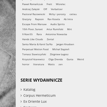
Paweł Romańczuk
Frett
Wisielec
Andrzej Załęski
Off
Verbalizer
Pastorał Razowiecki
Mchy i porosty
cetieu
Grażyny
Rapoon
Rav Kosela
Ab Intra
Escape From Warsaw
Audio Spirits
10th Floor, Sunset
Artur Rumiński
Mirt
X-Navi:Et
Rara
Antonina Nowacka
Hands Like Clouds
Zenial
Santa Marta & Karol Su/Ka
Jørgen Knudsen
Perpetual Motion Food
MIchał Stępień
Tomasz Stawiszyński
Zbigniew Łagosz
Krzysztof Azarewicz
Olga Drenda
Gunia
Weird
horror
literatura
Watts
zen
SERIE WYDAWNICZE
Katalog
Corpus Hermeticum
Ex Oriente Lux