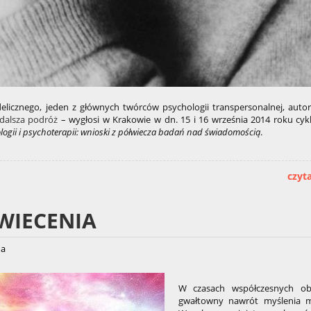
delicznego, jeden z głównych twórców psychologii transpersonalnej, aut
dalsza podróż
– wygłosi w Krakowie w dn. 15 i 16 września 2014 roku cy
hologii i psychoterapii: wnioski z półwiecza badań nad świadomością
.
czyta
WIECENIA
na
W czasach współczesnych ob
gwałtowny nawrót myślenia m