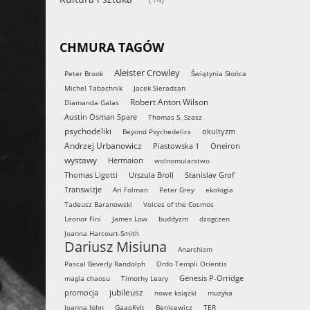
CHMURA TAGÓW
Aleister Crowley
Peter Brook
Świątynia Słońca
Michel Tabachnik
Jacek Sieradzan
Robert Anton Wilson
Diamanda Galas
Austin Osman Spare
Thomas S. Szasz
psychodeliki
okultyzm
Beyond Psychedelics
Andrzej Urbanowicz
Piastowska 1
Oneiron
wystawy
Hermaion
wolnomularstwo
Thomas Ligotti
Urszula Broll
Stanislav Grof
Transwizje
Ari Folman
Peter Grey
ekologia
Tadeusz Baranowski
Voices of the Cosmos
Leonor Fini
James Low
buddyzm
dzogczen
Joanna Harcourt-Smith
Dariusz Misiuna
Anarchizm
Pascal Beverly Randolph
Ordo Templi Orientis
Genesis P-Orridge
magia chaosu
Timothy Leary
jubileusz
promocja
nowe książki
muzyka
Joanna John
GaapKvlt
Benicewicz
TER