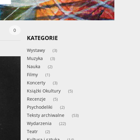
0
KATEGORIE
Wystawy
(3)
Muzyka
(3)
Nauka
(2)
Filmy
(1)
Koncerty
(3)
Książki Okultury
(5)
Recenzje
(5)
Psychodeliki
(2)
Teksty archiwalne
(53)
Wydarzenia
(22)
Teatr
(2)
Kultura i sztuka
(14)