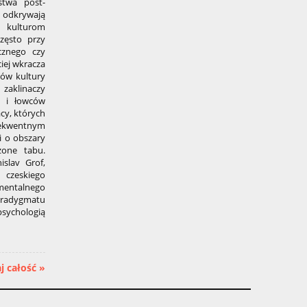
stwa post-
dkrywają
 kulturom
zęsto przy
cznego czy
iej wkracza
ów kultury
 zaklinaczy
 i łowców
cy, których
sekwentnym
i o obszary
zone tabu.
islav Grof,
czeskiego
mentalnego
radygmatu
sychologią
j całość »