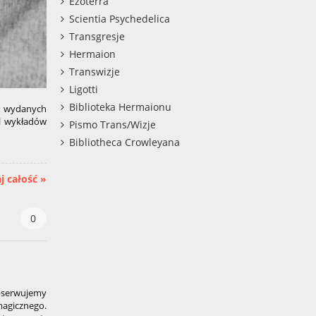
Ezoterra
Scientia Psychedelica
Transgresje
Hermaion
Transwizje
Ligotti
Biblioteka Hermaionu
or wydanych
kl wykładów
Pismo Trans/Wizje
Bibliotheca Crowleyana
j całość »
0
serwujemy
agicznego.