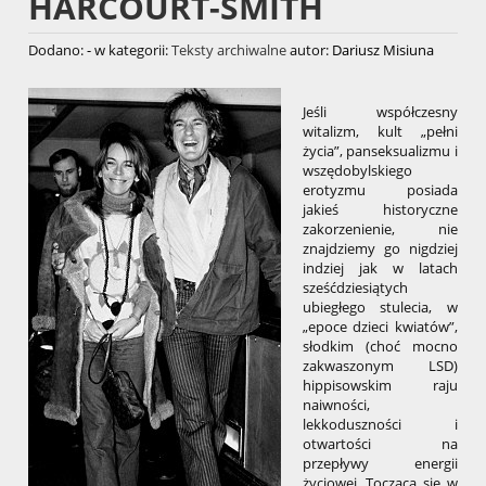
HARCOURT-SMITH
Dodano:
-
w kategorii:
Teksty archiwalne
autor:
Dariusz Misiuna
Jeśli współczesny
witalizm, kult „pełni
życia”, panseksualizmu i
wszędobylskiego
erotyzmu posiada
jakieś historyczne
zakorzenienie, nie
znajdziemy go nigdziej
indziej jak w latach
sześćdziesiątych
ubiegłego stulecia, w
„epoce dzieci kwiatów”,
słodkim (choć mocno
zakwaszonym LSD)
hippisowskim raju
naiwności,
lekkoduszności i
otwartości na
przepływy energii
życiowej. Tocząca się w