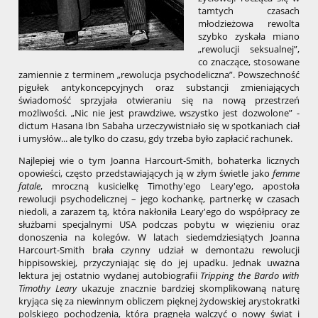
tamtych czasach
młodzieżowa rewolta
szybko zyskała miano
„rewolucji seksualnej”,
co znaczące, stosowane
zamiennie z terminem „rewolucja psychodeliczna”. Powszechność
pigułek antykoncepcyjnych oraz substancji zmieniających
świadomość sprzyjała otwieraniu się na nową przestrzeń
możliwości. „Nic nie jest prawdziwe, wszystko jest dozwolone” -
dictum Hasana Ibn Sabaha urzeczywistniało się w spotkaniach ciał
i umysłów... ale tylko do czasu, gdy trzeba było zapłacić rachunek.
Najlepiej wie o tym Joanna Harcourt-Smith, bohaterka licznych
opowieści, często przedstawiających ją w złym świetle jako
femme
fatale
, mroczną kusicielkę Timothy'ego Leary'ego, apostoła
rewolucji psychodelicznej – jego kochankę, partnerkę w czasach
niedoli, a zarazem tą, która nakłoniła Leary'ego do współpracy ze
służbami specjalnymi USA podczas pobytu w więzieniu oraz
donoszenia na kolegów. W latach siedemdziesiątych Joanna
Harcourt-Smith brała czynny udział w demontażu rewolucji
hippisowskiej, przyczyniając się do jej upadku. Jednak uważna
lektura jej ostatnio wydanej autobiografii
Tripping the Bardo with
Timothy Leary
ukazuje znacznie bardziej skomplikowaną naturę
kryjąca się za niewinnym obliczem pięknej żydowskiej arystokratki
polskiego pochodzenia, która pragnęła walczyć o nowy świat i