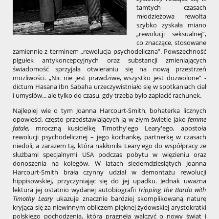
tamtych czasach
młodzieżowa rewolta
szybko zyskała miano
„rewolucji seksualnej”,
co znaczące, stosowane
zamiennie z terminem „rewolucja psychodeliczna”. Powszechność
pigułek antykoncepcyjnych oraz substancji zmieniających
świadomość sprzyjała otwieraniu się na nową przestrzeń
możliwości. „Nic nie jest prawdziwe, wszystko jest dozwolone” -
dictum Hasana Ibn Sabaha urzeczywistniało się w spotkaniach ciał
i umysłów... ale tylko do czasu, gdy trzeba było zapłacić rachunek.
Najlepiej wie o tym Joanna Harcourt-Smith, bohaterka licznych
opowieści, często przedstawiających ją w złym świetle jako
femme
fatale
, mroczną kusicielkę Timothy'ego Leary'ego, apostoła
rewolucji psychodelicznej – jego kochankę, partnerkę w czasach
niedoli, a zarazem tą, która nakłoniła Leary'ego do współpracy ze
służbami specjalnymi USA podczas pobytu w więzieniu oraz
donoszenia na kolegów. W latach siedemdziesiątych Joanna
Harcourt-Smith brała czynny udział w demontażu rewolucji
hippisowskiej, przyczyniając się do jej upadku. Jednak uważna
lektura jej ostatnio wydanej autobiografii
Tripping the Bardo with
Timothy Leary
ukazuje znacznie bardziej skomplikowaną naturę
kryjąca się za niewinnym obliczem pięknej żydowskiej arystokratki
polskiego pochodzenia, która pragnęła walczyć o nowy świat i