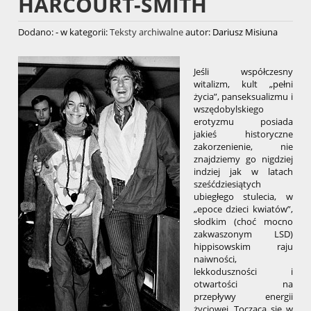
HARCOURT-SMITH
Dodano:
-
w kategorii:
Teksty archiwalne
autor:
Dariusz Misiuna
Jeśli współczesny
witalizm, kult „pełni
życia”, panseksualizmu i
wszędobylskiego
erotyzmu posiada
jakieś historyczne
zakorzenienie, nie
znajdziemy go nigdziej
indziej jak w latach
sześćdziesiątych
ubiegłego stulecia, w
„epoce dzieci kwiatów”,
słodkim (choć mocno
zakwaszonym LSD)
hippisowskim raju
naiwności,
lekkoduszności i
otwartości na
przepływy energii
życiowej. Tocząca się w