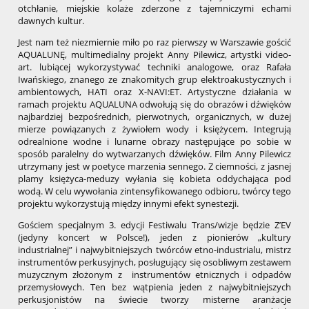
otchłanie, miejskie kolaże zderzone z tajemniczymi echami
dawnych kultur.
Jest nam też niezmiernie miło po raz pierwszy w Warszawie gościć
AQUALUNĘ, multimedialny projekt Anny Pilewicz, artystki video-
art. lubiącej wykorzystywać techniki analogowe, oraz Rafała
Iwańskiego, znanego ze znakomitych grup elektroakustycznych i
ambientowych, HATI oraz X-NAVI:ET. Artystyczne działania w
ramach projektu AQUALUNA odwołują się do obrazów i dźwięków
najbardziej bezpośrednich, pierwotnych, organicznych, w dużej
mierze powiązanych z żywiołem wody i księżycem. Integrują
odrealnione wodne i lunarne obrazy następujące po sobie w
sposób paralelny do wytwarzanych dźwięków. Film Anny Pilewicz
utrzymany jest w poetyce marzenia sennego. Z ciemności, z jasnej
plamy księżyca-meduzy wyłania się kobieta oddychająca pod
wodą. W celu wywołania zintensyfikowanego odbioru, twórcy tego
projektu wykorzystują między innymi efekt synestezji.
Gościem specjalnym 3. edycji Festiwalu Trans/wizje będzie Z’EV
(jedyny koncert w Polsce!), jeden z pionierów „kultury
industrialnej” i najwybitniejszych twórców etno-industrialu, mistrz
instrumentów perkusyjnych, posługujący się osobliwym zestawem
muzycznym złożonym z instrumentów etnicznych i odpadów
przemysłowych. Ten bez wątpienia jeden z najwybitniejszych
perkusjonistów na świecie tworzy misterne aranżacje