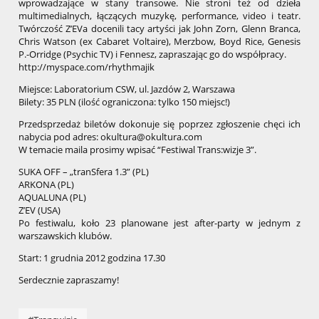
wprowadzające w stany transowe. Nie stroni też od dzieła
multimedialnych, łączących muzykę, performance, video i teatr.
Twórczość Z’EVa docenili tacy artyści jak John Zorn, Glenn Branca,
Chris Watson (ex Cabaret Voltaire), Merzbow, Boyd Rice, Genesis
P.-Orridge (Psychic TV) i Fennesz, zapraszając go do współpracy.
http://myspace.com/rhythmajik
Miejsce: Laboratorium CSW, ul. Jazdów 2, Warszawa
Bilety: 35 PLN (ilość ograniczona: tylko 150 miejsc!)
Przedsprzedaż biletów dokonuje się poprzez zgłoszenie chęci ich
nabycia pod adres: okultura@okultura.com
W temacie maila prosimy wpisać “Festiwal Trans:wizje 3”.
SUKA OFF – „tranSfera 1.3” (PL)
ARKONA (PL)
AQUALUNA (PL)
Z’EV (USA)
Po festiwalu, koło 23 planowane jest after-party w jednym z
warszawskich klubów.
Start: 1 grudnia 2012 godzina 17.30
Serdecznie zapraszamy!