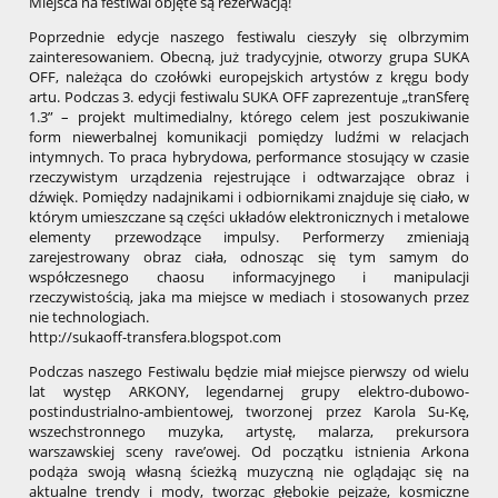
Miejsca na festiwal objęte są rezerwacją!
Poprzednie edycje naszego festiwalu cieszyły się olbrzymim
zainteresowaniem. Obecną, już tradycyjnie, otworzy grupa SUKA
OFF, należąca do czołówki europejskich artystów z kręgu body
artu. Podczas 3. edycji festiwalu SUKA OFF zaprezentuje „tranSferę
1.3” – projekt multimedialny, którego celem jest poszukiwanie
form niewerbalnej komunikacji pomiędzy ludźmi w relacjach
intymnych. To praca hybrydowa, performance stosujący w czasie
rzeczywistym urządzenia rejestrujące i odtwarzające obraz i
dźwięk. Pomiędzy nadajnikami i odbiornikami znajduje się ciało, w
którym umieszczane są części układów elektronicznych i metalowe
elementy przewodzące impulsy. Performerzy zmieniają
zarejestrowany obraz ciała, odnosząc się tym samym do
współczesnego chaosu informacyjnego i manipulacji
rzeczywistością, jaka ma miejsce w mediach i stosowanych przez
nie technologiach.
http://sukaoff-transfera.blogspot.com
Podczas naszego Festiwalu będzie miał miejsce pierwszy od wielu
lat występ ARKONY, legendarnej grupy elektro-dubowo-
postindustrialno-ambientowej, tworzonej przez Karola Su-Kę,
wszechstronnego muzyka, artystę, malarza, prekursora
warszawskiej sceny rave’owej. Od początku istnienia Arkona
podąża swoją własną ścieżką muzyczną nie oglądając się na
aktualne trendy i mody, tworząc głębokie pejzaże, kosmiczne