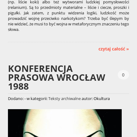
(np. liście koki) albo też wytworami ludzkiej pomysłowości
(relanium). Są to przedmioty materialne – liście i ciecze, proszki i
pigułki. Jak zatem, z punktu widzenia logiki, ludzkość może
prowadzić wojnę przeciwko narkotykom? Trzeba być ślepym by
nie widzieć, że musi to być wojna w metaforycznym znaczeniu tego
słowa.
czytaj całość »
KONFERENCJA
PRASOWA WROCŁAW
0
1988
Dodano:
-
w kategorii:
Teksty archiwalne
autor:
Okultura