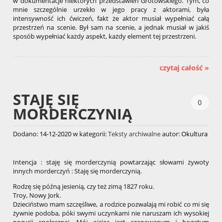
w dokumentacje niektórych przedstawień Grotowskiego. Tym, co
mnie szczególnie urzekło w jego pracy z aktorami, była
intensywność ich ćwiczeń, fakt że aktor musiał wypełniać całą
przestrzeń na scenie. Był sam na scenie, a jednak musiał w jakiś
sposób wypełniać każdy aspekt, każdy element tej przestrzeni.
czytaj całość »
STAJĘ SIĘ
0
MORDERCZYNIĄ
Dodano:
14-12-2020
w kategorii:
Teksty archiwalne
autor:
Okultura
Intencja : staję się morderczynią powtarzając słowami żywoty
innych morderczyń : Staję się morderczynią.
Rodzę się późną jesienią, czy też zimą 1827 roku.
Troy, Nowy Jork.
Dzieciństwo mam szczęśliwe, a rodzice pozwalają mi robić co mi się
żywnie podoba, póki swymi uczynkami nie naruszam ich wysokiej
pozycji społecznej. Mój ojciec jest szanowanym i bogatym