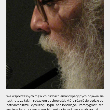
We współczesnych męskich ruchach emancypacyjnych pojawia się
tęsknota za takim rodzajem duchowości, która różnić się będzie od
patriarchalizmu cywilizacji typu babilońskiego. Paradygmat ten
wspiera teza o rzekomym istnieniu pierwotnego matriarchatu. I