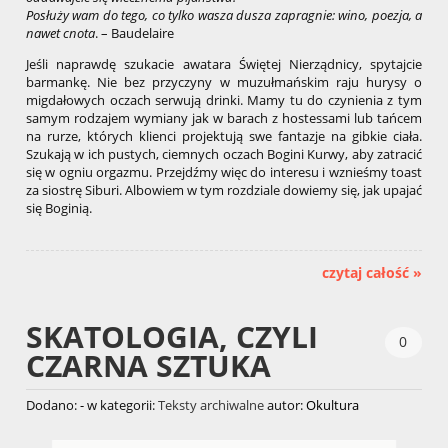
Posłuży wam do tego, co tylko wasza dusza zapragnie: wino, poezja, a
nawet cnota
. – Baudelaire
Jeśli naprawdę szukacie awatara Świętej Nierządnicy, spytajcie
barmankę. Nie bez przyczyny w muzułmańskim raju hurysy o
migdałowych oczach serwują drinki. Mamy tu do czynienia z tym
samym rodzajem wymiany jak w barach z hostessami lub tańcem
na rurze, których klienci projektują swe fantazje na gibkie ciała.
Szukają w ich pustych, ciemnych oczach Bogini Kurwy, aby zatracić
się w ogniu orgazmu. Przejdźmy więc do interesu i wznieśmy toast
za siostrę Siburi. Albowiem w tym rozdziale dowiemy się, jak upajać
się Boginią.
czytaj całość »
SKATOLOGIA, CZYLI
0
CZARNA SZTUKA
Dodano:
-
w kategorii:
Teksty archiwalne
autor:
Okultura