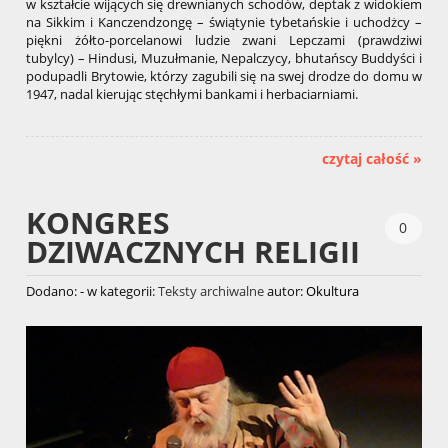
w kształcie wijących się drewnianych schodów, deptak z widokiem
na Sikkim i Kanczendzongę – świątynie tybetańskie i uchodżcy –
piękni żółto-porcelanowi ludzie zwani Lepczami (prawdziwi
tubylcy) – Hindusi, Muzułmanie, Nepalczycy, bhutańscy Buddyści i
podupadli Brytowie, którzy zagubili się na swej drodze do domu w
1947, nadal kierując stęchłymi bankami i herbaciarniami.
czytaj całość »
KONGRES
0
DZIWACZNYCH RELIGII
Dodano:
-
w kategorii:
Teksty archiwalne
autor:
Okultura