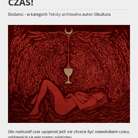
CZAS!
Dodano:
-
w kategorii:
Teksty archiwalne
autor:
Okultura
Oto nadszedł czas upojenia! Jeśli nie chcecie być niewolnikami czasu,
oddawajcie się wiecznemu pijaństwu.