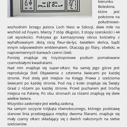
kierunku
Boleskine,
które jest
położone na
południowo-
wschodnim brzegu jeziora Loch Ness w Szkocji, dwie mile na
wschód od Foyers. Mierzy 7 stóp długości, 3 stopy szerokości i 44
cali wysokości. Pokrywa go karmazynowy obrus kościelny z
wyhaftowanym złotą nicią fleur-de-lys, światłem słońca, bądź
innym odpowiednim emblematem. Otaczają go filary, obeliski, w
naprzemiennych barwach czerni i bieli.
Poniżej znajduje się trzystopniowe podium pomalowane
czarnobiałymi kwadratami.
Nad nim znajduje się super-ołtarz. Na samej jego górze jest
reprodukcja Steli Objawienia z czterema świecami po każdej
stronie. Pod stelą jest miejsce na Księgę Prawa z sześcioma
świecami po każdej stronie. Pod nią z kolei znajduje się Święty
Graal z różami po każdej stronie. Przed pucharem jest trochę
miejsca na Patenę. Po obu stronach za różami znajdują się dwie
wielkie świece.
Wszystko zasłonięte jest wielką zasłoną.
Na samym szczycie trójkąta równobocznego, którego podstawę
stanowi linia przebiegająca między dwoma filarami, znajduje się
mały czarny ołtarz składający się z dwóch nałożonych na siebie
sześcianów.