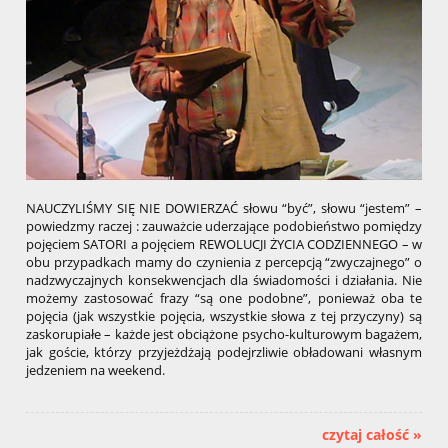
NAUCZYLIŚMY SIĘ NIE DOWIERZAĆ słowu “być”, słowu “jestem” –
powiedzmy raczej : zauważcie uderzające podobieństwo pomiędzy
pojęciem SATORI a pojęciem REWOLUCJI ŻYCIA CODZIENNEGO – w
obu przypadkach mamy do czynienia z percepcją “zwyczajnego” o
nadzwyczajnych konsekwencjach dla świadomości i działania. Nie
możemy zastosować frazy “są one podobne”, ponieważ oba te
pojęcia (jak wszystkie pojęcia, wszystkie słowa z tej przyczyny) są
zaskorupiałe – każde jest obciążone psycho-kulturowym bagażem,
jak goście, którzy przyjeżdżają podejrzliwie obładowani własnym
jedzeniem na weekend.
czytaj całość »