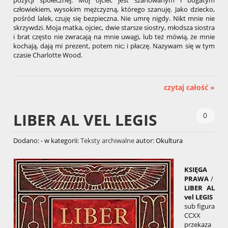
człowiekiem, wysokim mężczyzną, którego szanuję. Jako dziecko,
pośród lalek, czuję się bezpieczna. Nie umrę nigdy. Nikt mnie nie
skrzywdzi. Moja matka, ojciec, dwie starsze siostry, młodsza siostra
i brat często nie zwracają na mnie uwagi, lub też mówią, że mnie
kochają, dają mi prezent, potem nic; i płaczę. Nazywam się w tym
czasie Charlotte Wood.
czytaj całość »
LIBER AL VEL LEGIS
0
Dodano:
-
w kategorii:
Teksty archiwalne
autor:
Okultura
KSIĘGA
PRAWA
/
LIBER AL
vel LEGIS
sub figura
CCXX
przekaza