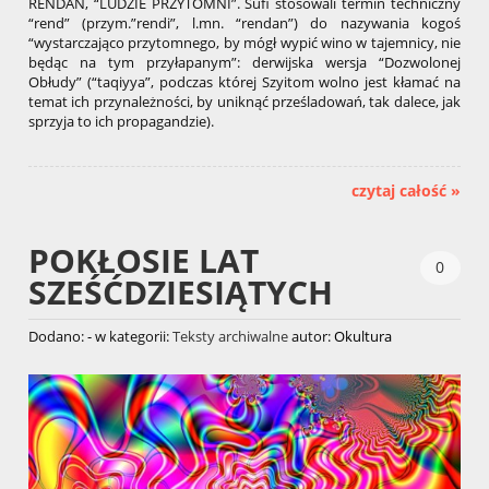
RENDAN, “LUDZIE PRZYTOMNI”. Sufi stosowali termin techniczny
“rend” (przym.”rendi”, l.mn. “rendan”) do nazywania kogoś
“wystarczająco przytomnego, by mógł wypić wino w tajemnicy, nie
będąc na tym przyłapanym”: derwijska wersja “Dozwolonej
Obłudy” (“taqiyya”, podczas której Szyitom wolno jest kłamać na
temat ich przynależności, by uniknąć prześladowań, tak dalece, jak
sprzyja to ich propagandzie).
czytaj całość »
POKŁOSIE LAT
0
SZEŚĆDZIESIĄTYCH
Dodano:
-
w kategorii:
Teksty archiwalne
autor:
Okultura