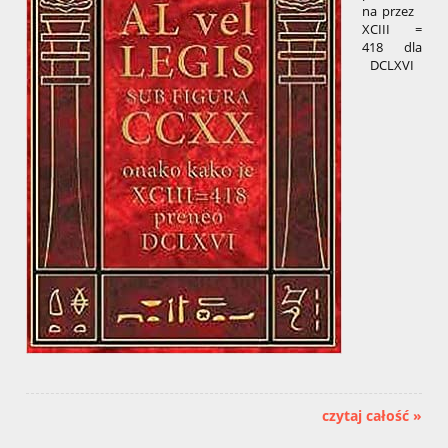
na przez
XCIII =
418 dla
DCLXVI
czytaj całość »