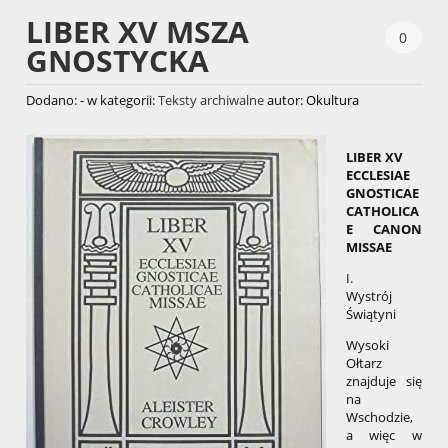
LIBER XV MSZA
0
GNOSTYCKA
Dodano:
-
w kategorii:
Teksty archiwalne
autor:
Okultura
LIBER XV
ECCLESIAE
GNOSTICAE
CATHOLICA
E CANON
MISSAE
I.
Wystrój
Świątyni
Wysoki
Ołtarz
znajduje się
na
Wschodzie,
a więc w